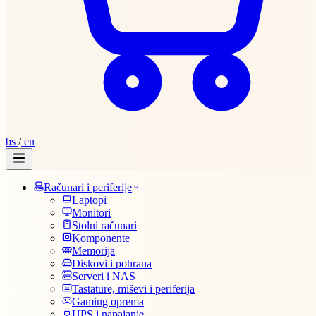
bs
/
en
Računari i periferije
Laptopi
Monitori
Stolni računari
Komponente
Memorija
Diskovi i pohrana
Serveri i NAS
Tastature, miševi i periferija
Gaming oprema
UPS i napajanje