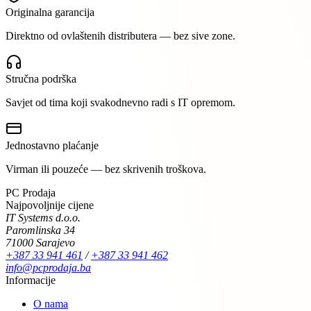
Originalna garancija
Direktno od ovlaštenih distributera — bez sive zone.
Stručna podrška
Savjet od tima koji svakodnevno radi s IT opremom.
Jednostavno plaćanje
Virman ili pouzeće — bez skrivenih troškova.
PC Prodaja
Najpovoljnije cijene
IT Systems d.o.o.
Paromlinska 34
71000 Sarajevo
+387 33 941 461
/
+387 33 941 462
info@pcprodaja.ba
Informacije
O nama