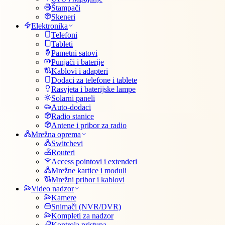
Štampači
Skeneri
Elektronika
Telefoni
Tableti
Pametni satovi
Punjači i baterije
Kablovi i adapteri
Dodaci za telefone i tablete
Rasvjeta i baterijske lampe
Solarni paneli
Auto-dodaci
Radio stanice
Antene i pribor za radio
Mrežna oprema
Switchevi
Routeri
Access pointovi i extenderi
Mrežne kartice i moduli
Mrežni pribor i kablovi
Video nadzor
Kamere
Snimači (NVR/DVR)
Kompleti za nadzor
Kontrola pristupa