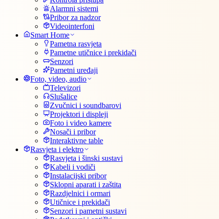
Alarmni sistemi
Pribor za nadzor
Videointerfoni
Smart Home
Pametna rasvjeta
Pametne utičnice i prekidači
Senzori
Pametni uređaji
Foto, video, audio
Televizori
Slušalice
Zvučnici i soundbarovi
Projektori i displeji
Foto i video kamere
Nosači i pribor
Interaktivne table
Rasvjeta i elektro
Rasvjeta i šinski sustavi
Kabeli i vodiči
Instalacijski pribor
Sklopni aparati i zaštita
Razdjelnici i ormari
Utičnice i prekidači
Senzori i pametni sustavi