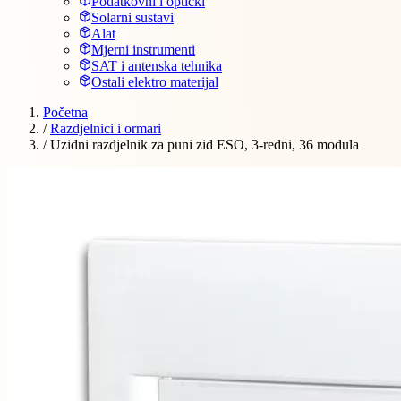
Podatkovni i optički
Solarni sustavi
Alat
Mjerni instrumenti
SAT i antenska tehnika
Ostali elektro materijal
Početna
/
Razdjelnici i ormari
/
Uzidni razdjelnik za puni zid ESO, 3-redni, 36 modula