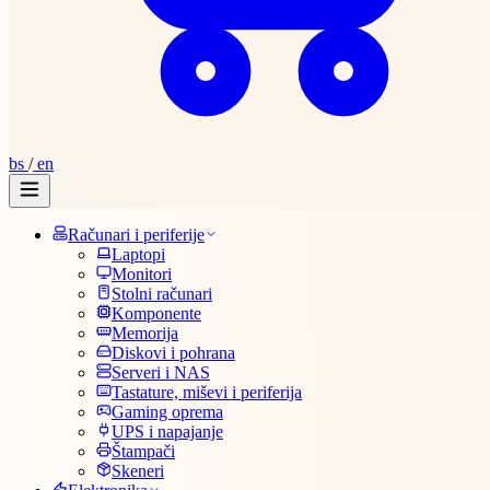
bs
/
en
Računari i periferije
Laptopi
Monitori
Stolni računari
Komponente
Memorija
Diskovi i pohrana
Serveri i NAS
Tastature, miševi i periferija
Gaming oprema
UPS i napajanje
Štampači
Skeneri