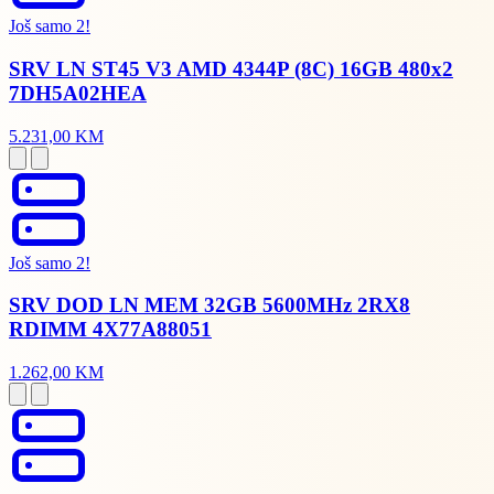
Još samo 2!
SRV LN ST45 V3 AMD 4344P (8C) 16GB 480x2
7DH5A02HEA
5.231,00 KM
Još samo 2!
SRV DOD LN MEM 32GB 5600MHz 2RX8
RDIMM 4X77A88051
1.262,00 KM