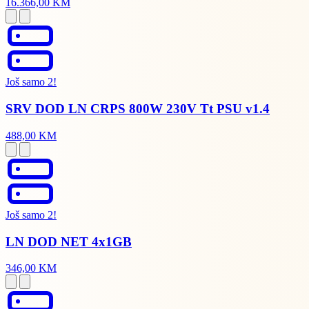
16.366,00 KM
Još samo 2!
SRV DOD LN CRPS 800W 230V Tt PSU v1.4
488,00 KM
Još samo 2!
LN DOD NET 4x1GB
346,00 KM