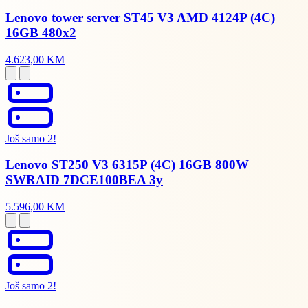
Lenovo tower server ST45 V3 AMD 4124P (4C)
16GB 480x2
4.623,00 KM
Još samo 2!
Lenovo ST250 V3 6315P (4C) 16GB 800W
SWRAID 7DCE100BEA 3y
5.596,00 KM
Još samo 2!