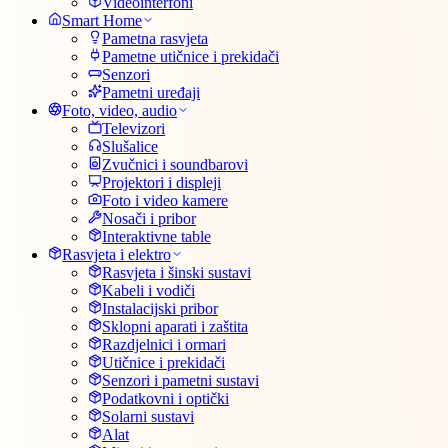
Videointerfoni
Smart Home
Pametna rasvjeta
Pametne utičnice i prekidači
Senzori
Pametni uređaji
Foto, video, audio
Televizori
Slušalice
Zvučnici i soundbarovi
Projektori i displeji
Foto i video kamere
Nosači i pribor
Interaktivne table
Rasvjeta i elektro
Rasvjeta i šinski sustavi
Kabeli i vodiči
Instalacijski pribor
Sklopni aparati i zaštita
Razdjelnici i ormari
Utičnice i prekidači
Senzori i pametni sustavi
Podatkovni i optički
Solarni sustavi
Alat