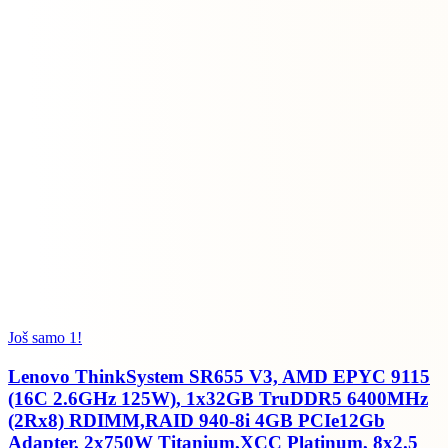
Još samo 1!
Lenovo ThinkSystem SR655 V3, AMD EPYC 9115
(16C 2.6GHz 125W), 1x32GB TruDDR5 6400MHz
(2Rx8) RDIMM,RAID 940-8i 4GB PCIe12Gb
Adapter, 2x750W Titanium,XCC Platinum, 8x2.5