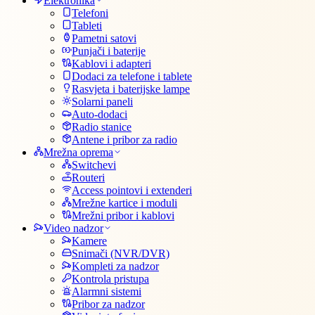
Elektronika
Telefoni
Tableti
Pametni satovi
Punjači i baterije
Kablovi i adapteri
Dodaci za telefone i tablete
Rasvjeta i baterijske lampe
Solarni paneli
Auto-dodaci
Radio stanice
Antene i pribor za radio
Mrežna oprema
Switchevi
Routeri
Access pointovi i extenderi
Mrežne kartice i moduli
Mrežni pribor i kablovi
Video nadzor
Kamere
Snimači (NVR/DVR)
Kompleti za nadzor
Kontrola pristupa
Alarmni sistemi
Pribor za nadzor