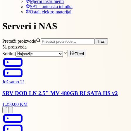
Mjerni instrumenti
SAT i antenska tehnika
Ostali elektro materijal
Serveri i NAS
Pretraži proizvode
Traži
51
proizvoda
Sortiraj
Filteri
Još samo 2!
SRV DOD LN 2.5" MV 480GB RI SATA HS v2
1.250,00 KM