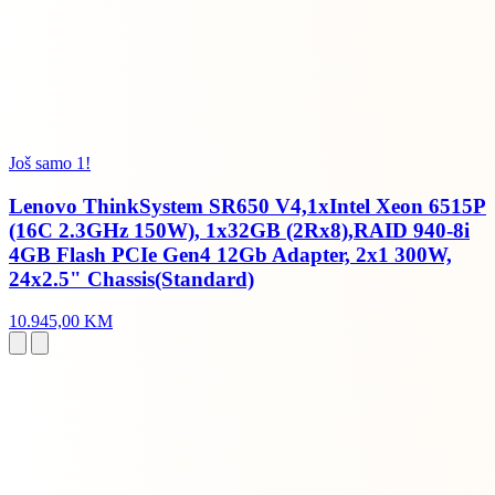
Još samo 1!
Lenovo ThinkSystem SR650 V4,1xIntel Xeon 6515P
(16C 2.3GHz 150W), 1x32GB (2Rx8),RAID 940-8i
4GB Flash PCIe Gen4 12Gb Adapter, 2x1 300W,
24x2.5" Chassis(Standard)
10.945,00 KM