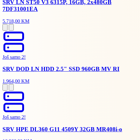
SRV LN ST50 V3 6315P, 16GB, 2x480GB
7DF31001EA
5.718,00 KM
Još samo 2!
SRV DOD LN HDD 2.5" SSD 960GB MV RI
1.964,00 KM
Još samo 2!
SRV HPE DL360 G11 4509Y 32GB MR408i-o