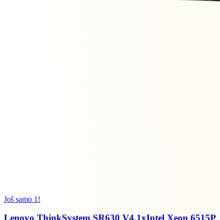
Još samo 1!
Lenovo ThinkSystem SR630 V4,1xIntel Xeon 6515P