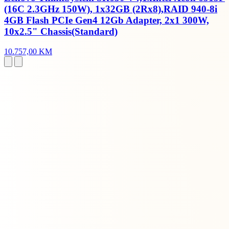
(16C 2.3GHz 150W), 1x32GB (2Rx8),RAID 940-8i
4GB Flash PCIe Gen4 12Gb Adapter, 2x1 300W,
10x2.5" Chassis(Standard)
10.757,00 KM