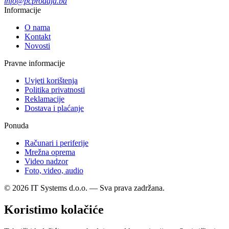
info@pcprodaja.ba
Informacije
O nama
Kontakt
Novosti
Pravne informacije
Uvjeti korištenja
Politika privatnosti
Reklamacije
Dostava i plaćanje
Ponuda
Računari i periferije
Mrežna oprema
Video nadzor
Foto, video, audio
© 2026 IT Systems d.o.o. — Sva prava zadržana.
Koristimo kolačiće