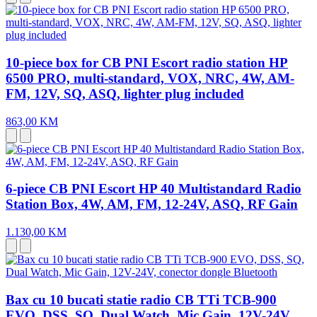
10-piece box for CB PNI Escort radio station HP
6500 PRO, multi-standard, VOX, NRC, 4W, AM-
FM, 12V, SQ, ASQ, lighter plug included
863,00 KM
6-piece CB PNI Escort HP 40 Multistandard Radio
Station Box, 4W, AM, FM, 12-24V, ASQ, RF Gain
1.130,00 KM
Bax cu 10 bucati statie radio CB TTi TCB-900
EVO, DSS, SQ, Dual Watch, Mic Gain, 12V-24V,