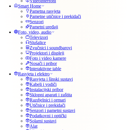
Videointerfoni
Smart Home
Pametna rasvjeta
Pametne utičnice i prekidači
Senzori
Pametni uređaji
Foto, video, audio
Televizori
Slušalice
Zvučnici i soundbarovi
Projektori i displeji
Foto i video kamere
Nosači i pribor
Interaktivne table
Rasvjeta i elektro
Rasvjeta i šinski sustavi
Kabeli i vodiči
Instalacijski pribor
Sklopni aparati i zaštita
Razdjelnici i ormari
Utičnice i prekidači
Senzori i pametni sustavi
Podatkovni i optički
Solarni sustavi
Alat