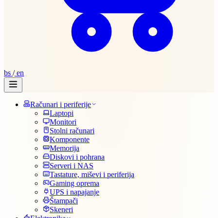
bs
/
en
Računari i periferije
Laptopi
Monitori
Stolni računari
Komponente
Memorija
Diskovi i pohrana
Serveri i NAS
Tastature, miševi i periferija
Gaming oprema
UPS i napajanje
Štampači
Skeneri