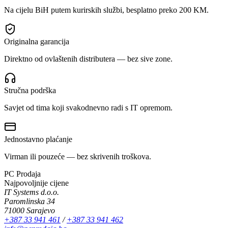
Na cijelu BiH putem kurirskih službi, besplatno preko 200 KM.
Originalna garancija
Direktno od ovlaštenih distributera — bez sive zone.
Stručna podrška
Savjet od tima koji svakodnevno radi s IT opremom.
Jednostavno plaćanje
Virman ili pouzeće — bez skrivenih troškova.
PC Prodaja
Najpovoljnije cijene
IT Systems d.o.o.
Paromlinska 34
71000 Sarajevo
+387 33 941 461
/
+387 33 941 462