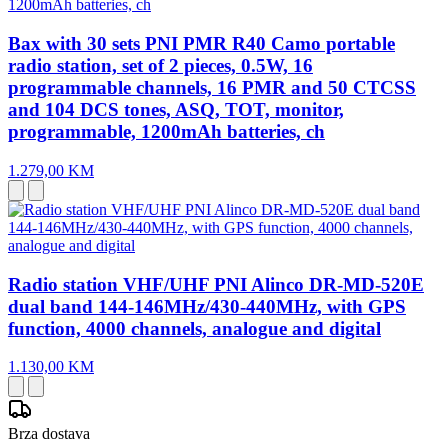
Bax with 30 sets PNI PMR R40 Camo portable
radio station, set of 2 pieces, 0.5W, 16
programmable channels, 16 PMR and 50 CTCSS
and 104 DCS tones, ASQ, TOT, monitor,
programmable, 1200mAh batteries, ch
1.279,00 KM
Radio station VHF/UHF PNI Alinco DR-MD-520E
dual band 144-146MHz/430-440MHz, with GPS
function, 4000 channels, analogue and digital
1.130,00 KM
Brza dostava