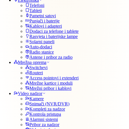
Elektronika
Telefoni
Tableti
Pametni satovi
Punjači i baterije
Kablovi i adapteri
Dodaci za telefone i tablete
Rasvjeta i baterijske lampe
Solarni paneli
Auto-dodaci
Radio stanice
Antene i pribor za radio
Mrežna oprema
Switchevi
Routeri
Access pointovi i extenderi
Mrežne kartice i moduli
Mrežni pribor i kablovi
Video nadzor
Kamere
Snimači (NVR/DVR)
Kompleti za nadzor
Kontrola pristupa
Alarmni sistemi
Pribor za nadzor