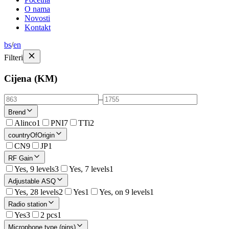
O nama
Novosti
Kontakt
bs
/
en
Filteri
Cijena (KM)
–
Brend
Alinco
1
PNI
7
TTi
2
countryOfOrigin
CN
9
JP
1
RF Gain
Yes, 9 levels
3
Yes, 7 levels
1
Adjustable ASQ
Yes, 28 levels
2
Yes
1
Yes, on 9 levels
1
Radio station
Yes
3
2 pcs
1
Microphone type (pins)