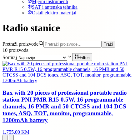
Mjerni instrumenti
SAT i antenska tehnika
Ostali elektro materijal
Radio stanice
Pretraži proizvode
Traži
10
proizvoda
Sortiraj
Filteri
Bax with 20 pieces of professional portable radio
station PNI PMR R15 0.5W, 16 programmable
channels, 16 PMR and 50 CTCSS and 104 DCS
tones, ASQ, TOT, monitor, programmable,
1200mAh battery
1.755,00 KM