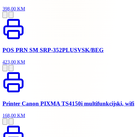
398,00 KM
POS PRN SM SRP-352PLUSVSK/BEG
423,00 KM
Printer Canon PIXMA TS4150i multifunkcijski, wifi
168,00 KM