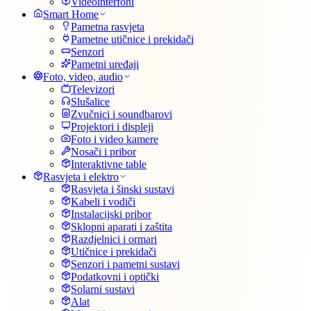
Videointerfoni
Smart Home
Pametna rasvjeta
Pametne utičnice i prekidači
Senzori
Pametni uređaji
Foto, video, audio
Televizori
Slušalice
Zvučnici i soundbarovi
Projektori i displeji
Foto i video kamere
Nosači i pribor
Interaktivne table
Rasvjeta i elektro
Rasvjeta i šinski sustavi
Kabeli i vodiči
Instalacijski pribor
Sklopni aparati i zaštita
Razdjelnici i ormari
Utičnice i prekidači
Senzori i pametni sustavi
Podatkovni i optički
Solarni sustavi
Alat