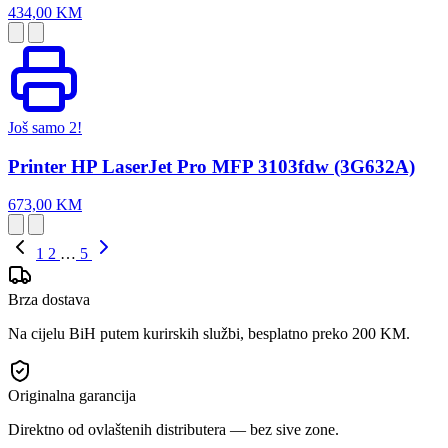
434,00 KM
Još samo 2!
Printer HP LaserJet Pro MFP 3103fdw (3G632A)
673,00 KM
1
2
…
5
Brza dostava
Na cijelu BiH putem kurirskih službi, besplatno preko 200 KM.
Originalna garancija
Direktno od ovlaštenih distributera — bez sive zone.