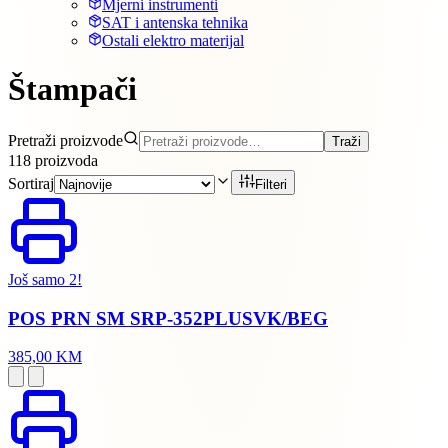
Mjerni instrumenti
SAT i antenska tehnika
Ostali elektro materijal
Štampači
Pretraži proizvode
Traži
118
proizvoda
Sortiraj
Filteri
Još samo 2!
POS PRN SM SRP-352PLUSVK/BEG
385,00 KM