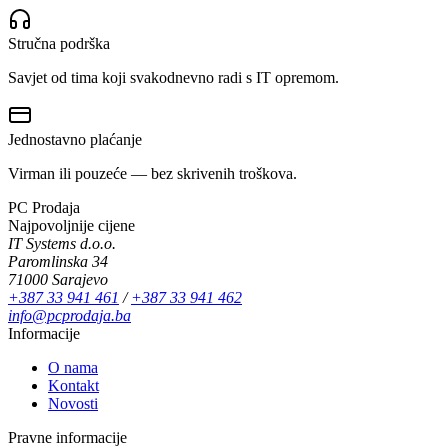
Stručna podrška
Savjet od tima koji svakodnevno radi s IT opremom.
Jednostavno plaćanje
Virman ili pouzeće — bez skrivenih troškova.
PC Prodaja
Najpovoljnije cijene
IT Systems d.o.o.
Paromlinska 34
71000 Sarajevo
+387 33 941 461
/
+387 33 941 462
info@pcprodaja.ba
Informacije
O nama
Kontakt
Novosti
Pravne informacije