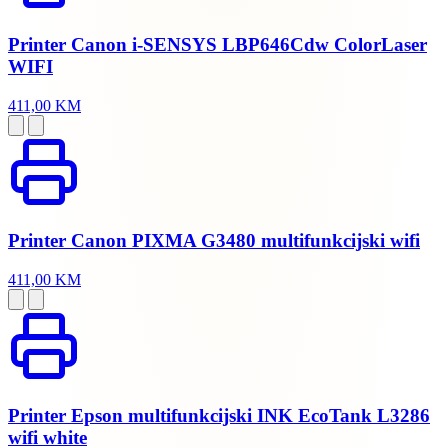
Printer Canon i-SENSYS LBP646Cdw ColorLaser
WIFI
411,00 KM
Printer Canon PIXMA G3480 multifunkcijski wifi
411,00 KM
Printer Epson multifunkcijski INK EcoTank L3286
wifi white