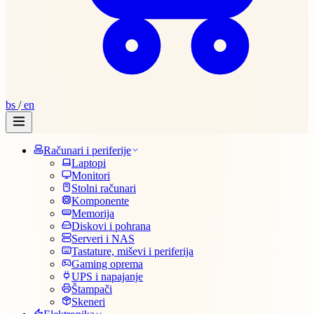
bs
/
en
Računari i periferije
Laptopi
Monitori
Stolni računari
Komponente
Memorija
Diskovi i pohrana
Serveri i NAS
Tastature, miševi i periferija
Gaming oprema
UPS i napajanje
Štampači
Skeneri