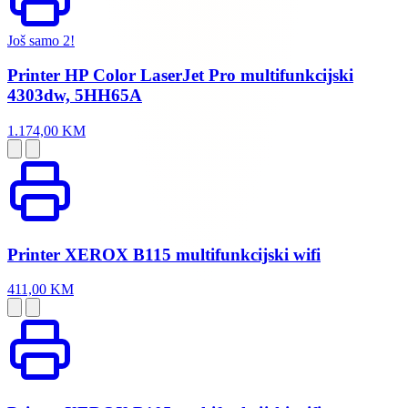
Još samo 2!
Printer HP Color LaserJet Pro multifunkcijski
4303dw, 5HH65A
1.174,00 KM
Printer XEROX B115 multifunkcijski wifi
411,00 KM