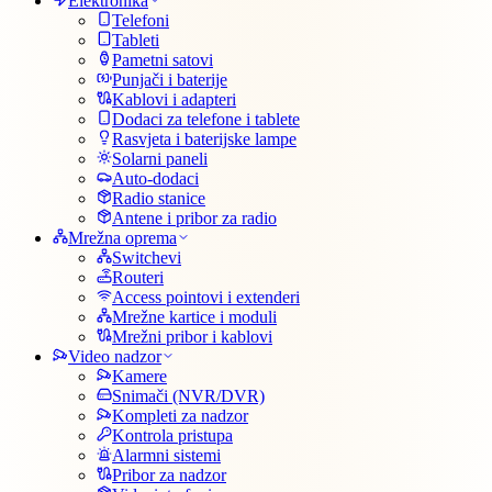
Elektronika
Telefoni
Tableti
Pametni satovi
Punjači i baterije
Kablovi i adapteri
Dodaci za telefone i tablete
Rasvjeta i baterijske lampe
Solarni paneli
Auto-dodaci
Radio stanice
Antene i pribor za radio
Mrežna oprema
Switchevi
Routeri
Access pointovi i extenderi
Mrežne kartice i moduli
Mrežni pribor i kablovi
Video nadzor
Kamere
Snimači (NVR/DVR)
Kompleti za nadzor
Kontrola pristupa
Alarmni sistemi
Pribor za nadzor