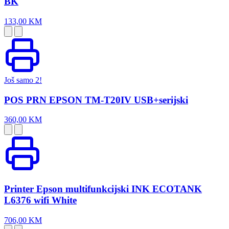
BK
133,00 KM
Još samo 2!
POS PRN EPSON TM-T20IV USB+serijski
360,00 KM
Printer Epson multifunkcijski INK ECOTANK
L6376 wifi White
706,00 KM