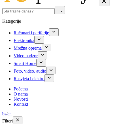
Kategorije
Računari i periferije
Elektronika
Mrežna oprema
Video nadzor
Smart Home
Foto, video, audio
Rasvjeta i elektro
Početna
O nama
Novosti
Kontakt
bs
/
en
Filteri