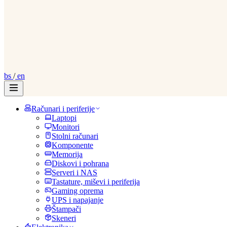
bs
/
en
Računari i periferije
Laptopi
Monitori
Stolni računari
Komponente
Memorija
Diskovi i pohrana
Serveri i NAS
Tastature, miševi i periferija
Gaming oprema
UPS i napajanje
Štampači
Skeneri