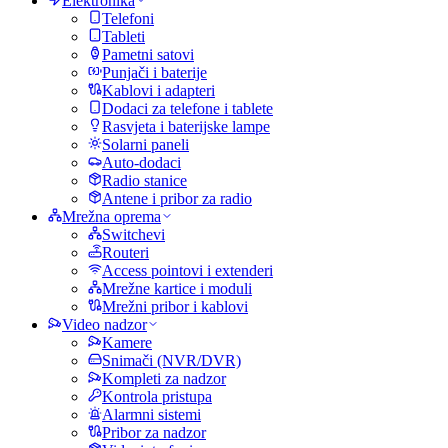
Elektronika
Telefoni
Tableti
Pametni satovi
Punjači i baterije
Kablovi i adapteri
Dodaci za telefone i tablete
Rasvjeta i baterijske lampe
Solarni paneli
Auto-dodaci
Radio stanice
Antene i pribor za radio
Mrežna oprema
Switchevi
Routeri
Access pointovi i extenderi
Mrežne kartice i moduli
Mrežni pribor i kablovi
Video nadzor
Kamere
Snimači (NVR/DVR)
Kompleti za nadzor
Kontrola pristupa
Alarmni sistemi
Pribor za nadzor