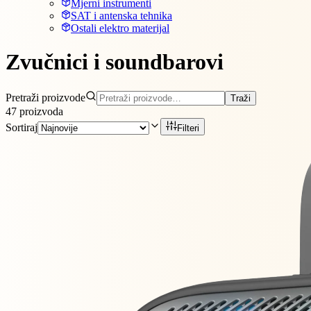
Mjerni instrumenti
SAT i antenska tehnika
Ostali elektro materijal
Zvučnici i soundbarovi
Pretraži proizvode
Traži
47
proizvoda
Sortiraj
Filteri