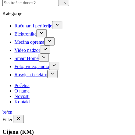
Kategorije
Računari i periferije
Elektronika
Mrežna oprema
Video nadzor
Smart Home
Foto, video, audio
Rasvjeta i elektro
Početna
O nama
Novosti
Kontakt
bs
/
en
Filteri
Cijena (KM)