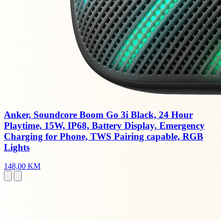
Anker, Soundcore Boom Go 3i Black, 24 Hour
Playtime, 15W, IP68, Battery Display, Emergency
Charging for Phone, TWS Pairing capable, RGB
Lights
148,00 KM