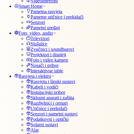
Videointerfoni
Smart Home
Pametna rasvjeta
Pametne utičnice i prekidači
Senzori
Pametni uređaji
Foto, video, audio
Televizori
Slušalice
Zvučnici i soundbarovi
Projektori i displeji
Foto i video kamere
Nosači i pribor
Interaktivne table
Rasvjeta i elektro
Rasvjeta i šinski sustavi
Kabeli i vodiči
Instalacijski pribor
Sklopni aparati i zaštita
Razdjelnici i ormari
Utičnice i prekidači
Senzori i pametni sustavi
Podatkovni i optički
Solarni sustavi
Alat