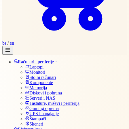
bs
/
en
Računari i periferije
Laptopi
Monitori
Stolni računari
Komponente
Memorija
Diskovi i pohrana
Serveri i NAS
Tastature, miševi i periferija
Gaming oprema
UPS i napajanje
Štampači
Skeneri