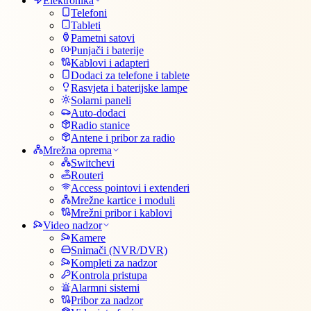
Elektronika
Telefoni
Tableti
Pametni satovi
Punjači i baterije
Kablovi i adapteri
Dodaci za telefone i tablete
Rasvjeta i baterijske lampe
Solarni paneli
Auto-dodaci
Radio stanice
Antene i pribor za radio
Mrežna oprema
Switchevi
Routeri
Access pointovi i extenderi
Mrežne kartice i moduli
Mrežni pribor i kablovi
Video nadzor
Kamere
Snimači (NVR/DVR)
Kompleti za nadzor
Kontrola pristupa
Alarmni sistemi
Pribor za nadzor