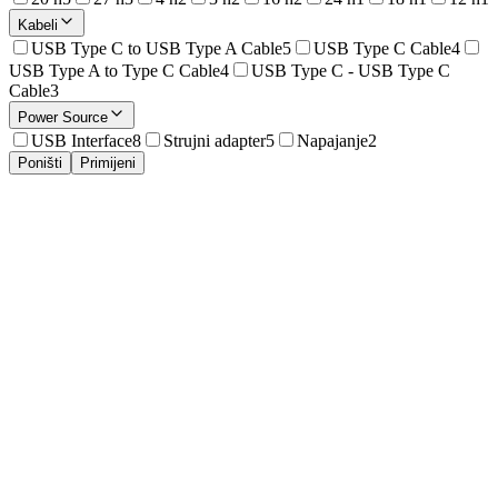
Kabeli
USB Type C to USB Type A Cable
5
USB Type C Cable
4
USB Type A to Type C Cable
4
USB Type C - USB Type C
Cable
3
Power Source
USB Interface
8
Strujni adapter
5
Napajanje
2
Poništi
Primijeni