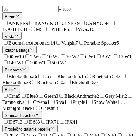
–
Brend
ANKER
9
BANG & OLUFSEN
9
CANYON
4
LOGITECH
5
MS
1
PHILIPS
3
Vivax
16
Vrsta
External (Autonomic)
14
Vanjski
7
Portable Speaker
5
Izlazna snaga
60 W
10
5 W
6
10 W
2
50 W
2
6 W
1
3 W
1
15 W
1
140 W
1
200 W
1
500 W
1
Bluetooth
Bluetooth 5.2
6
Da
5
Bluetooth 5.1
5
Bluetooth 5.4
3
Bluetooth 5.3
3
Bluetooth 5.0
2
Bluetooth 6.0
1
Boja
Crna
5
Blue
3
Green
3
Black Anthracite
2
Grey Mist
2
Tamno siva
1
Crvena
1
Siva
1
Purple
1
Snow White
1
Midnight Black
1
Chestnut
1
Standardi zaštite
IP67
13
IP68
3
IPX7
1
IPX4
1
Prosječno trajanje baterije
20 h
5
27 h
3
4 h
2
3 h
2
16 h
2
24 h
1
18 h
1
12 h
1