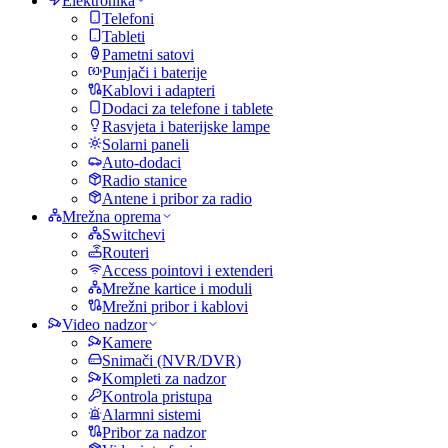
Elektronika
Telefoni
Tableti
Pametni satovi
Punjači i baterije
Kablovi i adapteri
Dodaci za telefone i tablete
Rasvjeta i baterijske lampe
Solarni paneli
Auto-dodaci
Radio stanice
Antene i pribor za radio
Mrežna oprema
Switchevi
Routeri
Access pointovi i extenderi
Mrežne kartice i moduli
Mrežni pribor i kablovi
Video nadzor
Kamere
Snimači (NVR/DVR)
Kompleti za nadzor
Kontrola pristupa
Alarmni sistemi
Pribor za nadzor