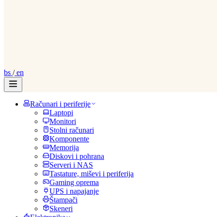
bs
/
en
Računari i periferije
Laptopi
Monitori
Stolni računari
Komponente
Memorija
Diskovi i pohrana
Serveri i NAS
Tastature, miševi i periferija
Gaming oprema
UPS i napajanje
Štampači
Skeneri