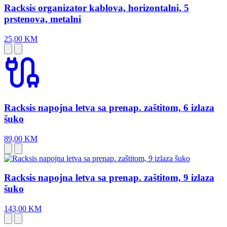
Racksis organizator kablova, horizontalni, 5
prstenova, metalni
25,00 KM
Racksis napojna letva sa prenap. zaštitom, 6 izlaza
šuko
89,00 KM
Racksis napojna letva sa prenap. zaštitom, 9 izlaza
šuko
143,00 KM