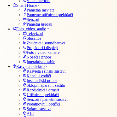
Videointerfoni
Smart Home
Pametna rasvjeta
Pametne utičnice i prekidači
Senzori
Pametni uređaji
Foto, video, audio
Televizori
Slušalice
Zvučnici i soundbarovi
Projektori i displeji
Foto i video kamere
Nosači i pribor
Interaktivne table
Rasvjeta i elektro
Rasvjeta i šinski sustavi
Kabeli i vodiči
Instalacijski pribor
Sklopni aparati i zaštita
Razdjelnici i ormari
Utičnice i prekidači
Senzori i pametni sustavi
Podatkovni i optički
Solarni sustavi
Alat