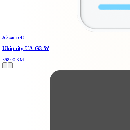
Još samo 4!
Ubiquity UA-G3-W
398,00 KM