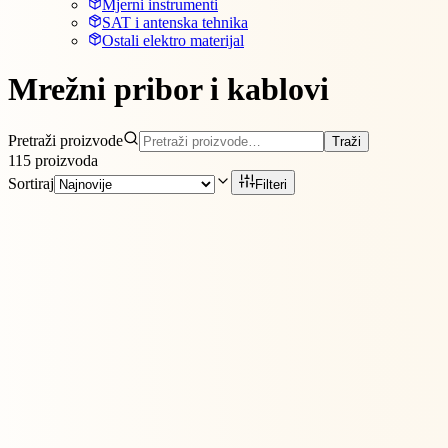
Mjerni instrumenti
SAT i antenska tehnika
Ostali elektro materijal
Mrežni pribor i kablovi
Pretraži proizvode
Traži
115
proizvoda
Sortiraj
Filteri