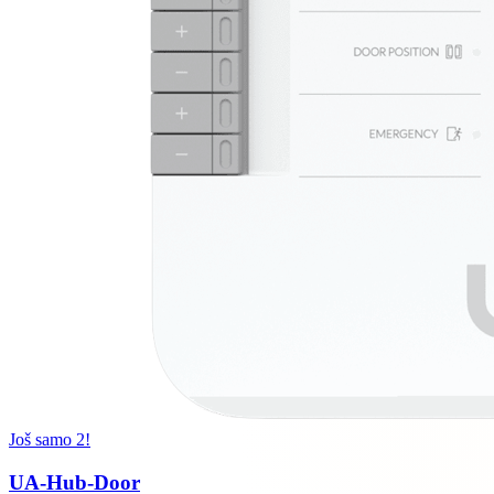
Još samo 2!
UA-Hub-Door