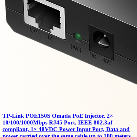
TP-Link POE150S Omada PoE Injector, 2×
10/100/1000Mbps RJ45 Port, IEEE 802.3af
compliant, 1× 48VDC Power Input Port, Data and
power carried over the same cable up to 100 meters,