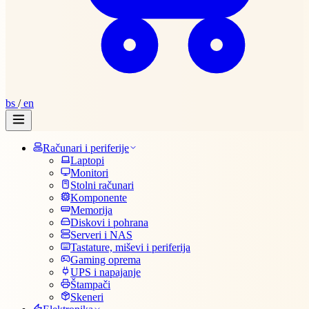
bs
/
en
Računari i periferije
Laptopi
Monitori
Stolni računari
Komponente
Memorija
Diskovi i pohrana
Serveri i NAS
Tastature, miševi i periferija
Gaming oprema
UPS i napajanje
Štampači
Skeneri