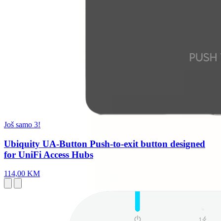
Još samo 3!
Ubiquity UA-Button Push-to-exit button designed
for UniFi Access Hubs
114,00 KM