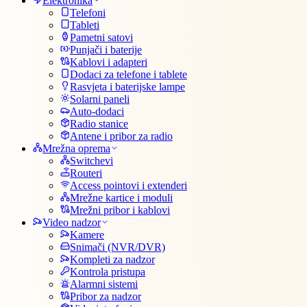
Elektronika
Telefoni
Tableti
Pametni satovi
Punjači i baterije
Kablovi i adapteri
Dodaci za telefone i tablete
Rasvjeta i baterijske lampe
Solarni paneli
Auto-dodaci
Radio stanice
Antene i pribor za radio
Mrežna oprema
Switchevi
Routeri
Access pointovi i extenderi
Mrežne kartice i moduli
Mrežni pribor i kablovi
Video nadzor
Kamere
Snimači (NVR/DVR)
Kompleti za nadzor
Kontrola pristupa
Alarmni sistemi
Pribor za nadzor