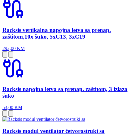
Racksis vertikalna napojna letva sa prenap.
zaštitom,10x šuko, 5xC13, 3xC19
292,00 KM
Racksis napojna letva sa prenap. zaštitom, 3 izlaza
šuko
53,00 KM
Racksis modul ventilator četvorostruki sa