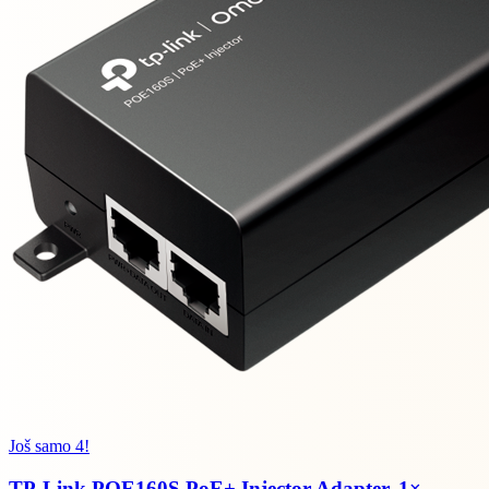
Još samo 4!
TP-Link POE160S PoE+ Injector Adapter, 1×