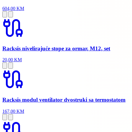
604,00 KM
Racksis nivelirajuće stope za ormar, M12, set
20,00 KM
Racksis modul ventilator dvostruki sa termostatom
167,00 KM