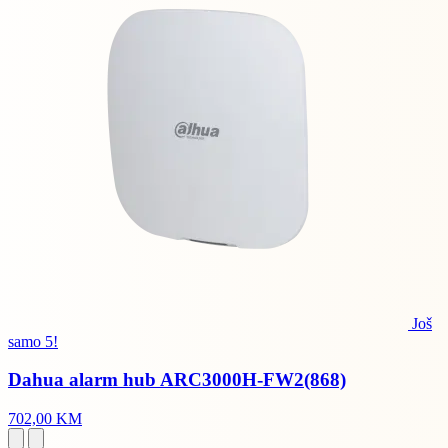
Još
samo 5!
Dahua alarm hub ARC3000H-FW2(868)
702,00 KM