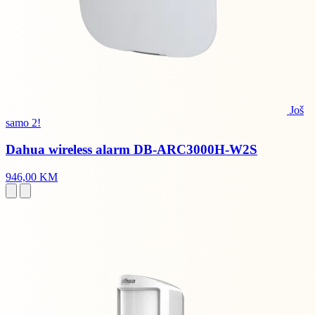
Još
samo 2!
Dahua wireless alarm DB-ARC3000H-W2S
946,00 KM