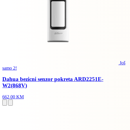
Još
samo 2!
Dahua bezicni senzor pokreta ARD2251E-
W2(868V)
662,00 KM