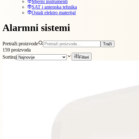
Mjerni instrumenti
SAT i antenska tehnika
Ostali elektro materijal
Alarmni sistemi
Pretraži proizvode
Traži
159
proizvoda
Sortiraj
Filteri