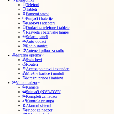
Elektronika
Telefoni
Tableti
Pametni satovi
Punjači i baterije
Kablovi i adapteri
Dodaci za telefone i tablete
Rasvjeta i baterijske lampe
Solarni paneli
Auto-dodaci
Radio stanice
Antene i pribor za radio
Mrežna oprema
Switchevi
Routeri
Access pointovi i extenderi
Mrežne kartice i moduli
Mrežni pribor i kablovi
Video nadzor
Kamere
Snimači (NVR/DVR)
Kompleti za nadzor
Kontrola pristupa
Alarmni sistemi
Pribor za nadzor