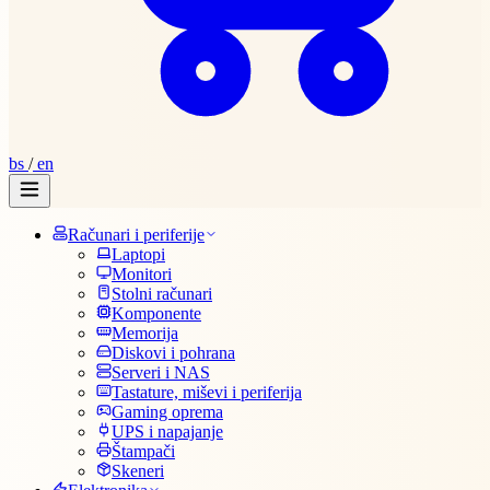
bs
/
en
Računari i periferije
Laptopi
Monitori
Stolni računari
Komponente
Memorija
Diskovi i pohrana
Serveri i NAS
Tastature, miševi i periferija
Gaming oprema
UPS i napajanje
Štampači
Skeneri