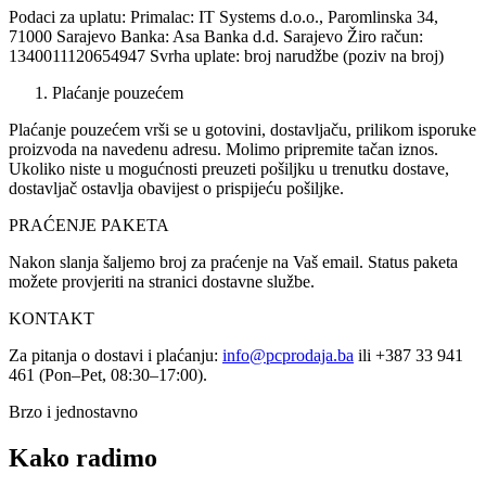
Podaci za uplatu: Primalac: IT Systems d.o.o., Paromlinska 34,
71000 Sarajevo Banka: Asa Banka d.d. Sarajevo Žiro račun:
1340011120654947 Svrha uplate: broj narudžbe (poziv na broj)
Plaćanje pouzećem
Plaćanje pouzećem vrši se u gotovini, dostavljaču, prilikom isporuke
proizvoda na navedenu adresu. Molimo pripremite tačan iznos.
Ukoliko niste u mogućnosti preuzeti pošiljku u trenutku dostave,
dostavljač ostavlja obavijest o prispijeću pošiljke.
PRAĆENJE PAKETA
Nakon slanja šaljemo broj za praćenje na Vaš email. Status paketa
možete provjeriti na stranici dostavne službe.
KONTAKT
Za pitanja o dostavi i plaćanju:
info@pcprodaja.ba
ili +387 33 941
461 (Pon–Pet, 08:30–17:00).
Brzo i jednostavno
Kako radimo