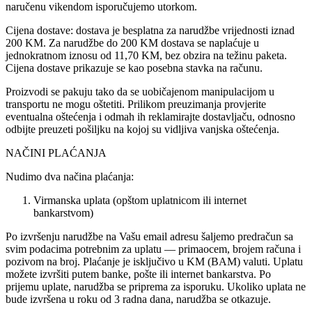
naručenu vikendom isporučujemo utorkom.
Cijena dostave: dostava je besplatna za narudžbe vrijednosti iznad
200 KM. Za narudžbe do 200 KM dostava se naplaćuje u
jednokratnom iznosu od 11,70 KM, bez obzira na težinu paketa.
Cijena dostave prikazuje se kao posebna stavka na računu.
Proizvodi se pakuju tako da se uobičajenom manipulacijom u
transportu ne mogu oštetiti. Prilikom preuzimanja provjerite
eventualna oštećenja i odmah ih reklamirajte dostavljaču, odnosno
odbijte preuzeti pošiljku na kojoj su vidljiva vanjska oštećenja.
NAČINI PLAĆANJA
Nudimo dva načina plaćanja:
Virmanska uplata (opštom uplatnicom ili internet
bankarstvom)
Po izvršenju narudžbe na Vašu email adresu šaljemo predračun sa
svim podacima potrebnim za uplatu — primaocem, brojem računa i
pozivom na broj. Plaćanje je isključivo u KM (BAM) valuti. Uplatu
možete izvršiti putem banke, pošte ili internet bankarstva. Po
prijemu uplate, narudžba se priprema za isporuku. Ukoliko uplata ne
bude izvršena u roku od 3 radna dana, narudžba se otkazuje.