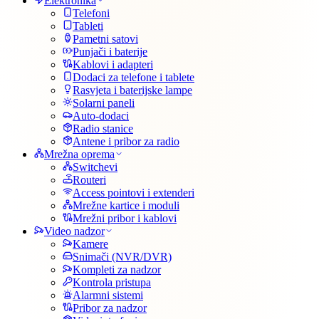
Elektronika
Telefoni
Tableti
Pametni satovi
Punjači i baterije
Kablovi i adapteri
Dodaci za telefone i tablete
Rasvjeta i baterijske lampe
Solarni paneli
Auto-dodaci
Radio stanice
Antene i pribor za radio
Mrežna oprema
Switchevi
Routeri
Access pointovi i extenderi
Mrežne kartice i moduli
Mrežni pribor i kablovi
Video nadzor
Kamere
Snimači (NVR/DVR)
Kompleti za nadzor
Kontrola pristupa
Alarmni sistemi
Pribor za nadzor