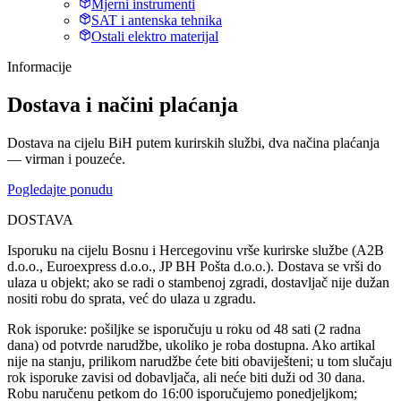
Mjerni instrumenti
SAT i antenska tehnika
Ostali elektro materijal
Informacije
Dostava i načini plaćanja
Dostava na cijelu BiH putem kurirskih službi, dva načina plaćanja
— virman i pouzeće.
Pogledajte ponudu
DOSTAVA
Isporuku na cijelu Bosnu i Hercegovinu vrše kurirske službe (A2B
d.o.o., Euroexpress d.o.o., JP BH Pošta d.o.o.). Dostava se vrši do
ulaza u objekt; ako se radi o stambenoj zgradi, dostavljač nije dužan
nositi robu do sprata, već do ulaza u zgradu.
Rok isporuke: pošiljke se isporučuju u roku od 48 sati (2 radna
dana) od potvrde narudžbe, ukoliko je roba dostupna. Ako artikal
nije na stanju, prilikom narudžbe ćete biti obaviješteni; u tom slučaju
rok isporuke zavisi od dobavljača, ali neće biti duži od 30 dana.
Robu naručenu petkom do 16:00 isporučujemo ponedjeljkom;