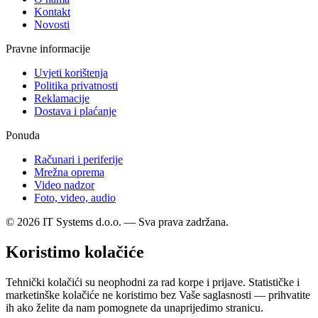
Kontakt
Novosti
Pravne informacije
Uvjeti korištenja
Politika privatnosti
Reklamacije
Dostava i plaćanje
Ponuda
Računari i periferije
Mrežna oprema
Video nadzor
Foto, video, audio
© 2026 IT Systems d.o.o. — Sva prava zadržana.
Koristimo kolačiće
Tehnički kolačići su neophodni za rad korpe i prijave. Statističke i
marketinške kolačiće ne koristimo bez Vaše saglasnosti — prihvatite
ih ako želite da nam pomognete da unaprijedimo stranicu.