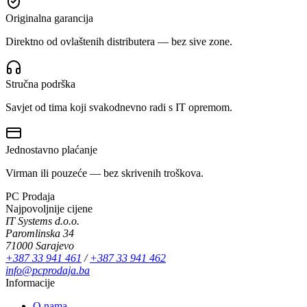
Originalna garancija
Direktno od ovlaštenih distributera — bez sive zone.
Stručna podrška
Savjet od tima koji svakodnevno radi s IT opremom.
Jednostavno plaćanje
Virman ili pouzeće — bez skrivenih troškova.
PC Prodaja
Najpovoljnije cijene
IT Systems d.o.o.
Paromlinska 34
71000 Sarajevo
+387 33 941 461
/
+387 33 941 462
info@pcprodaja.ba
Informacije
O nama