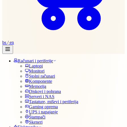
bs
/
en
Računari i periferije
Laptopi
Monitori
Stolni računari
Komponente
Memorija
Diskovi i pohrana
Serveri i NAS
Tastature, miševi i periferija
Gaming oprema
UPS i napajanje
Štampači
Skeneri