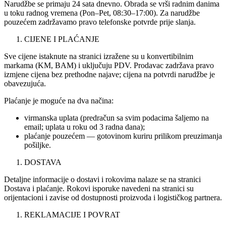
Narudžbe se primaju 24 sata dnevno. Obrada se vrši radnim danima
u toku radnog vremena (Pon–Pet, 08:30–17:00). Za narudžbe
pouzećem zadržavamo pravo telefonske potvrde prije slanja.
CIJENE I PLAĆANJE
Sve cijene istaknute na stranici izražene su u konvertibilnim
markama (KM, BAM) i uključuju PDV. Prodavac zadržava pravo
izmjene cijena bez prethodne najave; cijena na potvrdi narudžbe je
obavezujuća.
Plaćanje je moguće na dva načina:
virmanska uplata (predračun sa svim podacima šaljemo na
email; uplata u roku od 3 radna dana);
plaćanje pouzećem — gotovinom kuriru prilikom preuzimanja
pošiljke.
DOSTAVA
Detaljne informacije o dostavi i rokovima nalaze se na stranici
Dostava i plaćanje. Rokovi isporuke navedeni na stranici su
orijentacioni i zavise od dostupnosti proizvoda i logističkog partnera.
REKLAMACIJE I POVRAT