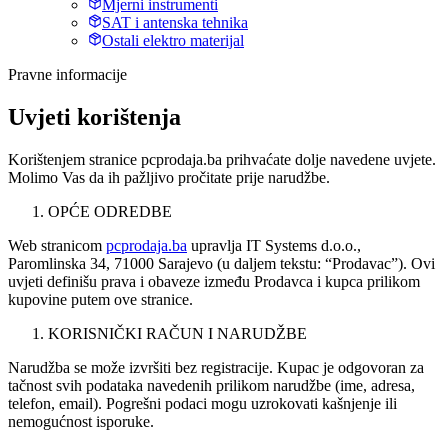
Mjerni instrumenti
SAT i antenska tehnika
Ostali elektro materijal
Pravne informacije
Uvjeti korištenja
Korištenjem stranice pcprodaja.ba prihvaćate dolje navedene uvjete.
Molimo Vas da ih pažljivo pročitate prije narudžbe.
OPĆE ODREDBE
Web stranicom
pcprodaja.ba
upravlja IT Systems d.o.o.,
Paromlinska 34, 71000 Sarajevo (u daljem tekstu: “Prodavac”). Ovi
uvjeti definišu prava i obaveze između Prodavca i kupca prilikom
kupovine putem ove stranice.
KORISNIČKI RAČUN I NARUDŽBE
Narudžba se može izvršiti bez registracije. Kupac je odgovoran za
tačnost svih podataka navedenih prilikom narudžbe (ime, adresa,
telefon, email). Pogrešni podaci mogu uzrokovati kašnjenje ili
nemogućnost isporuke.