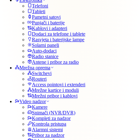
Elektronika
Telefoni
Tableti
Pametni satovi
Punjači i baterije
Kablovi i adapteri
Dodaci za telefone i tablete
Rasvjeta i baterijske lampe
Solarni paneli
Auto-dodaci
Radio stanice
Antene i pribor za radio
Mrežna oprema
Switchevi
Routeri
Access pointovi i extenderi
Mrežne kartice i moduli
Mrežni pribor i kablovi
Video nadzor
Kamere
Snimači (NVR/DVR)
Kompleti za nadzor
Kontrola pristupa
Alarmni sistemi
Pribor za nadzor