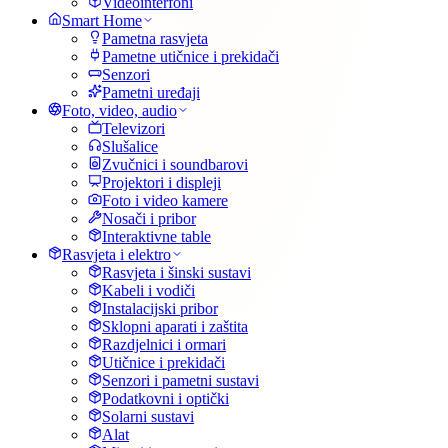
Videointerfoni
Smart Home
Pametna rasvjeta
Pametne utičnice i prekidači
Senzori
Pametni uređaji
Foto, video, audio
Televizori
Slušalice
Zvučnici i soundbarovi
Projektori i displeji
Foto i video kamere
Nosači i pribor
Interaktivne table
Rasvjeta i elektro
Rasvjeta i šinski sustavi
Kabeli i vodiči
Instalacijski pribor
Sklopni aparati i zaštita
Razdjelnici i ormari
Utičnice i prekidači
Senzori i pametni sustavi
Podatkovni i optički
Solarni sustavi
Alat