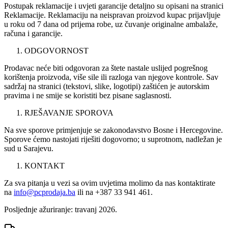
Postupak reklamacije i uvjeti garancije detaljno su opisani na stranici
Reklamacije. Reklamaciju na neispravan proizvod kupac prijavljuje
u roku od 7 dana od prijema robe, uz čuvanje originalne ambalaže,
računa i garancije.
ODGOVORNOST
Prodavac neće biti odgovoran za štete nastale uslijed pogrešnog
korištenja proizvoda, više sile ili razloga van njegove kontrole. Sav
sadržaj na stranici (tekstovi, slike, logotipi) zaštićen je autorskim
pravima i ne smije se koristiti bez pisane saglasnosti.
RJEŠAVANJE SPOROVA
Na sve sporove primjenjuje se zakonodavstvo Bosne i Hercegovine.
Sporove ćemo nastojati riješiti dogovorno; u suprotnom, nadležan je
sud u Sarajevu.
KONTAKT
Za sva pitanja u vezi sa ovim uvjetima molimo da nas kontaktirate
na
info@pcprodaja.ba
ili na +387 33 941 461.
Posljednje ažuriranje: travanj 2026.