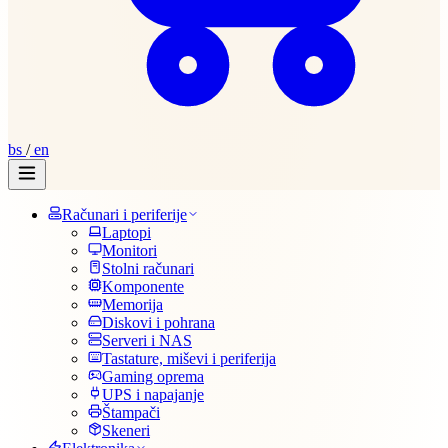
bs
/
en
Računari i periferije
Laptopi
Monitori
Stolni računari
Komponente
Memorija
Diskovi i pohrana
Serveri i NAS
Tastature, miševi i periferija
Gaming oprema
UPS i napajanje
Štampači
Skeneri