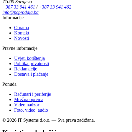
71000 Sarajevo
+387 33 941 461
/
+387 33 941 462
info@pcprodaja.ba
Informacije
O nama
Kontakt
Novosti
Pravne informacije
Uvjeti korištenja
Politika privatnosti
Reklamacije
Dostava i plaćanje
Ponuda
Računari i periferije
Mrežna oprema
Video nadzor
Foto, video, audio
© 2026 IT Systems d.o.o. — Sva prava zadržana.