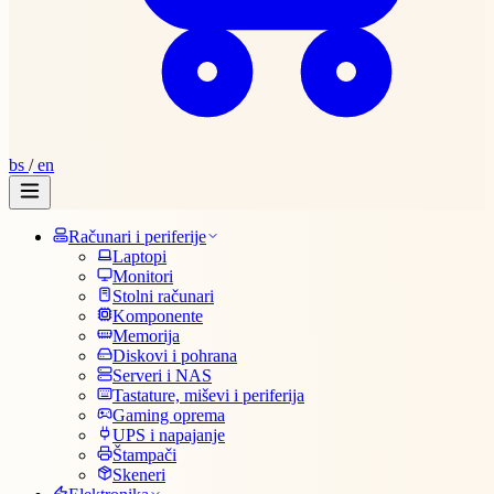
bs
/
en
Računari i periferije
Laptopi
Monitori
Stolni računari
Komponente
Memorija
Diskovi i pohrana
Serveri i NAS
Tastature, miševi i periferija
Gaming oprema
UPS i napajanje
Štampači
Skeneri