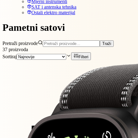
Mjerni instrumenti
SAT i antenska tehnika
Ostali elektro materijal
Pametni satovi
Pretraži proizvode
Traži
37
proizvoda
Sortiraj
Filteri