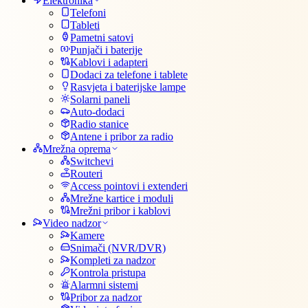
Elektronika
Telefoni
Tableti
Pametni satovi
Punjači i baterije
Kablovi i adapteri
Dodaci za telefone i tablete
Rasvjeta i baterijske lampe
Solarni paneli
Auto-dodaci
Radio stanice
Antene i pribor za radio
Mrežna oprema
Switchevi
Routeri
Access pointovi i extenderi
Mrežne kartice i moduli
Mrežni pribor i kablovi
Video nadzor
Kamere
Snimači (NVR/DVR)
Kompleti za nadzor
Kontrola pristupa
Alarmni sistemi
Pribor za nadzor