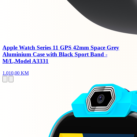
Apple Watch Series 11 GPS 42mm Space Grey
Aluminium Case with Black Sport Band -
M/L,Model A3331
1.010,00 KM