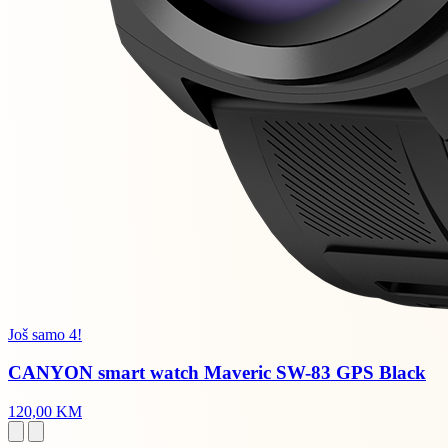
Još samo 4!
CANYON smart watch Maveric SW-83 GPS Black
120,00 KM