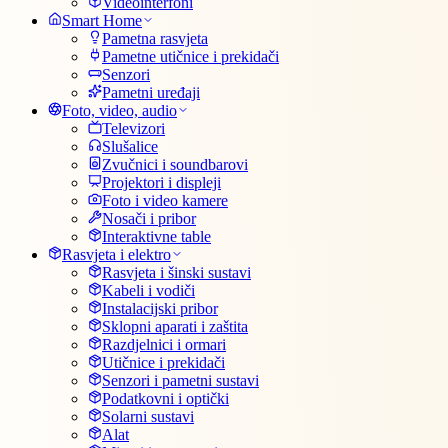
Videointerfoni
Smart Home
Pametna rasvjeta
Pametne utičnice i prekidači
Senzori
Pametni uređaji
Foto, video, audio
Televizori
Slušalice
Zvučnici i soundbarovi
Projektori i displeji
Foto i video kamere
Nosači i pribor
Interaktivne table
Rasvjeta i elektro
Rasvjeta i šinski sustavi
Kabeli i vodiči
Instalacijski pribor
Sklopni aparati i zaštita
Razdjelnici i ormari
Utičnice i prekidači
Senzori i pametni sustavi
Podatkovni i optički
Solarni sustavi
Alat