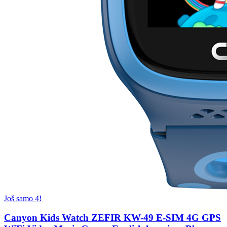
Još samo 4!
Canyon Kids Watch ZEFIR KW-49 E-SIM 4G GPS