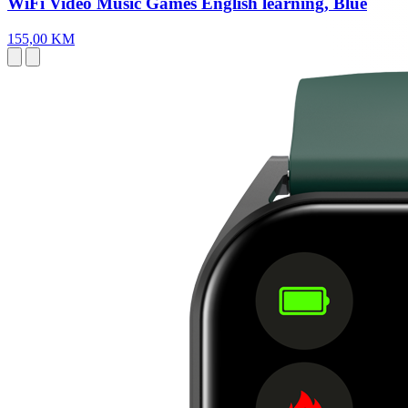
WiFi Video Music Games English learning, Blue
155,00 KM