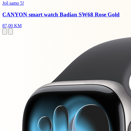
Još samo 5!
CANYON smart watch Badian SW68 Rose Gold
87,00 KM