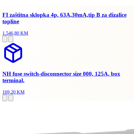
FI zaštitna sklopka 4p, 63A,30mA,tip B za dizalice
topline
1.546,80 KM
NH fuse switch-disconnector size 000, 125A, box
terminal,
169,20 KM