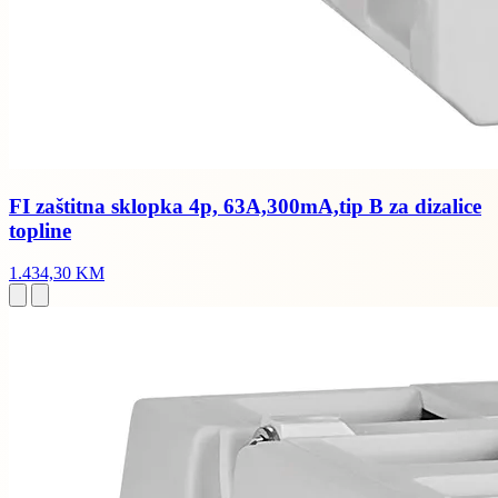
FI zaštitna sklopka 4p, 63A,300mA,tip B za dizalice
topline
1.434,30 KM