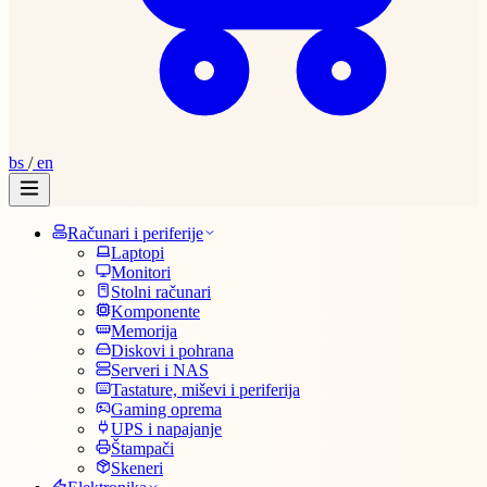
bs
/
en
Računari i periferije
Laptopi
Monitori
Stolni računari
Komponente
Memorija
Diskovi i pohrana
Serveri i NAS
Tastature, miševi i periferija
Gaming oprema
UPS i napajanje
Štampači
Skeneri