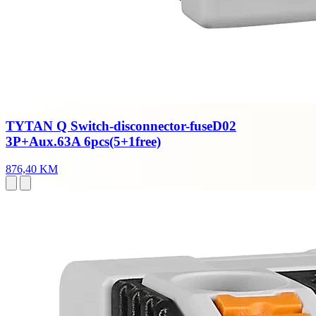
TYTAN Q Switch-disconnector-fuseD02
3P+Aux.63A 6pcs(5+1free)
876,40 KM