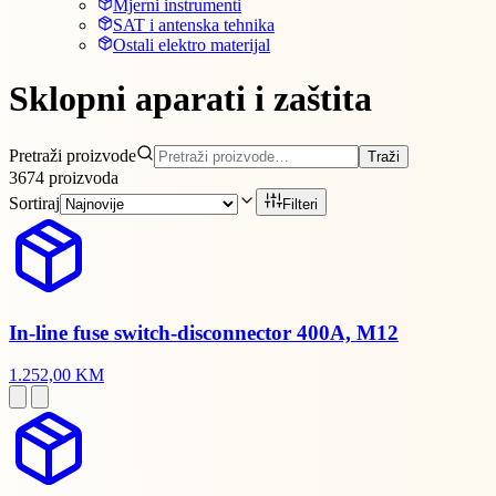
Mjerni instrumenti
SAT i antenska tehnika
Ostali elektro materijal
Sklopni aparati i zaštita
Pretraži proizvode
Traži
3674
proizvoda
Sortiraj
Filteri
In-line fuse switch-disconnector 400A, M12
1.252,00 KM