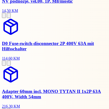
NV podnožje, vel.00, 1P, M8/mostić
14,50 KM
D0 Fuse-switch-disconnector 2P 400V 63A mit
Hilfsschalter
114,60 KM
Adapter 60mm incl. MONO TYTAN II 1x2P 63A
400V, Width 54mm
216,30 KM