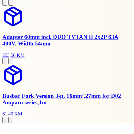
Adapter 60mm incl. DUO TYTAN II 2x2P 63A
400V, Width 54mm
253,50 KM
Busbar Fork Version 3-p, 16mm²,27mm for D02
Amparo series,1m
61,40 KM