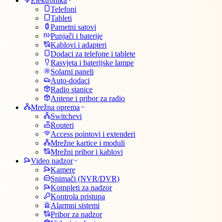
Elektronika
Telefoni
Tableti
Pametni satovi
Punjači i baterije
Kablovi i adapteri
Dodaci za telefone i tablete
Rasvjeta i baterijske lampe
Solarni paneli
Auto-dodaci
Radio stanice
Antene i pribor za radio
Mrežna oprema
Switchevi
Routeri
Access pointovi i extenderi
Mrežne kartice i moduli
Mrežni pribor i kablovi
Video nadzor
Kamere
Snimači (NVR/DVR)
Kompleti za nadzor
Kontrola pristupa
Alarmni sistemi
Pribor za nadzor