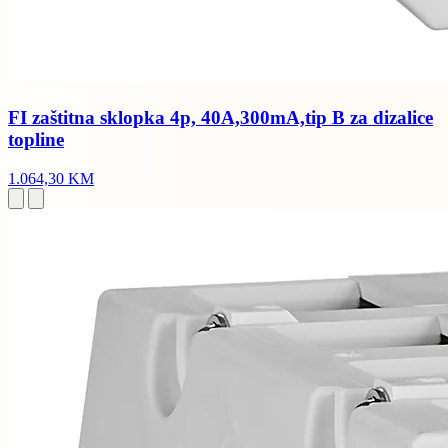
FI zaštitna sklopka 4p, 40A,300mA,tip B za dizalice
topline
1.064,30 KM