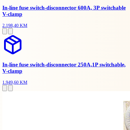
In-line fuse switch-disconnector 600A, 3P switchable
V-clamp
2.198,40 KM
In-line fuse switch-disconnector 250A,1P switchable,
V-clamp
1.949,60 KM