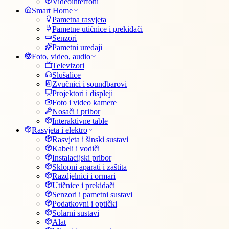
Videointerfoni
Smart Home
Pametna rasvjeta
Pametne utičnice i prekidači
Senzori
Pametni uređaji
Foto, video, audio
Televizori
Slušalice
Zvučnici i soundbarovi
Projektori i displeji
Foto i video kamere
Nosači i pribor
Interaktivne table
Rasvjeta i elektro
Rasvjeta i šinski sustavi
Kabeli i vodiči
Instalacijski pribor
Sklopni aparati i zaštita
Razdjelnici i ormari
Utičnice i prekidači
Senzori i pametni sustavi
Podatkovni i optički
Solarni sustavi
Alat