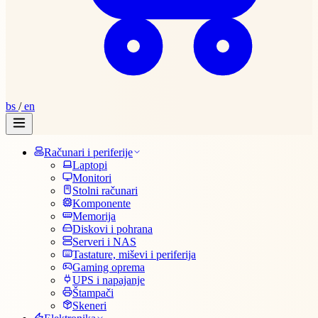
bs
/
en
Računari i periferije
Laptopi
Monitori
Stolni računari
Komponente
Memorija
Diskovi i pohrana
Serveri i NAS
Tastature, miševi i periferija
Gaming oprema
UPS i napajanje
Štampači
Skeneri