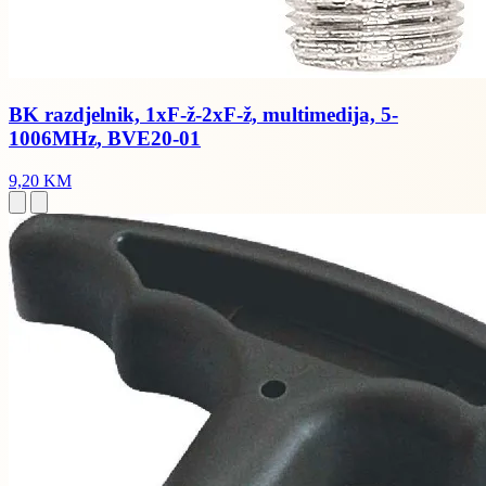
BK razdjelnik, 1xF-ž-2xF-ž, multimedija, 5-
1006MHz, BVE20-01
9,20 KM