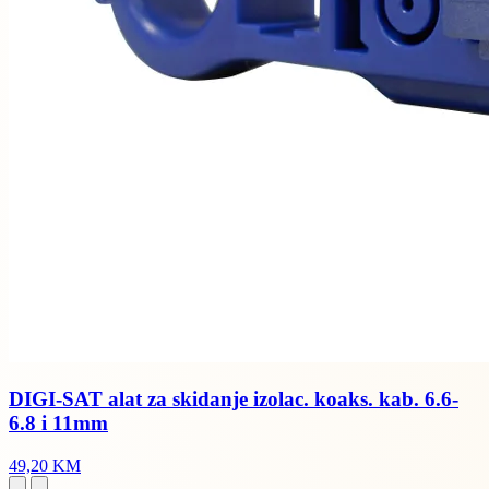
DIGI-SAT alat za skidanje izolac. koaks. kab. 6.6-
6.8 i 11mm
49,20 KM