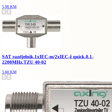
5,90 KM
SAT razdjelnik,1xIEC-m/2xIEC-ž quick,0.1-
2200MHz,TZU 40-02
5,60 KM