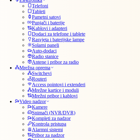
Elektronika
Telefoni
Tableti
Pametni satovi
Punjači i baterije
Kablovi i adapteri
Dodaci za telefone i tablete
Rasvjeta i baterijske lampe
Solarni paneli
Auto-dodaci
Radio stanice
Antene i pribor za radio
Mrežna oprema
Switchevi
Routeri
Access pointovi i extenderi
Mrežne kartice i moduli
Mrežni pribor i kablovi
Video nadzor
Kamere
Snimači (NVR/DVR)
Kompleti za nadzor
Kontrola pristupa
Alarmni sistemi
Pribor za nadzor