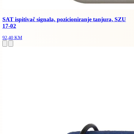
SAT ispitivač signala, pozicioniranje tanjura, SZU
17-02
92,40 KM