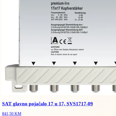
SAT glavno pojačalo 17 u 17, SVS1717-09
841,50 KM