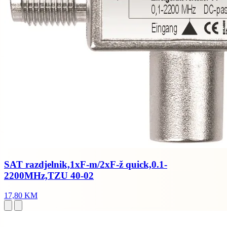
SAT razdjelnik,1xF-m/2xF-ž quick,0.1-
2200MHz,TZU 40-02
17,80 KM