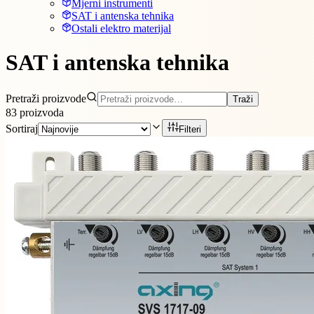
Mjerni instrumenti
SAT i antenska tehnika
Ostali elektro materijal
SAT i antenska tehnika
Pretraži proizvode
Traži
83
proizvoda
Sortiraj
Filteri