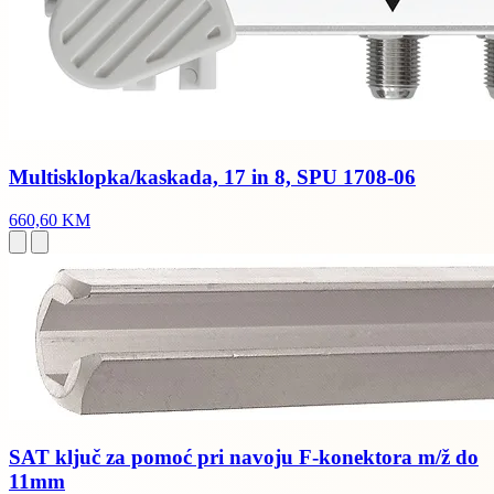
Multisklopka/kaskada, 17 in 8, SPU 1708-06
660,60 KM
SAT ključ za pomoć pri navoju F-konektora m/ž do
11mm