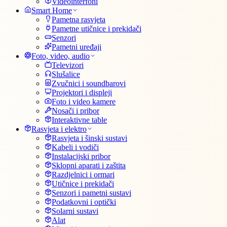
Videointerfoni
Smart Home
Pametna rasvjeta
Pametne utičnice i prekidači
Senzori
Pametni uređaji
Foto, video, audio
Televizori
Slušalice
Zvučnici i soundbarovi
Projektori i displeji
Foto i video kamere
Nosači i pribor
Interaktivne table
Rasvjeta i elektro
Rasvjeta i šinski sustavi
Kabeli i vodiči
Instalacijski pribor
Sklopni aparati i zaštita
Razdjelnici i ormari
Utičnice i prekidači
Senzori i pametni sustavi
Podatkovni i optički
Solarni sustavi
Alat