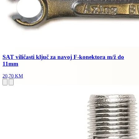
SAT viličasti ključ za navoj F-konektora m/ž do
11mm
20,70 KM