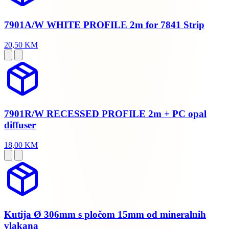
7901A/W WHITE PROFILE 2m for 7841 Strip
20,50 KM
7901R/W RECESSED PROFILE 2m + PC opal
diffuser
18,00 KM
Kutija Ø 306mm s pločom 15mm od mineralnih
vlakana