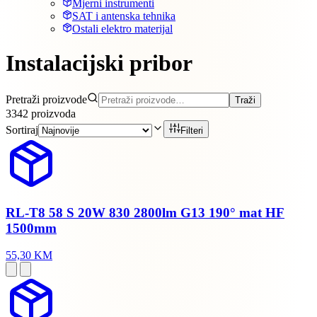
Mjerni instrumenti
SAT i antenska tehnika
Ostali elektro materijal
Instalacijski pribor
Pretraži proizvode
Traži
3342
proizvoda
Sortiraj
Filteri
RL-T8 58 S 20W 830 2800lm G13 190° mat HF
1500mm
55,30 KM