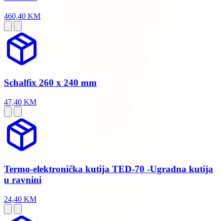
460,40 KM
Schalfix 260 x 240 mm
47,40 KM
Termo-elektronička kutija TED-70 -Ugradna kutija
u ravnini
24,40 KM