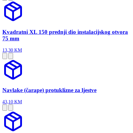
Kvadratni XL 150 prednji dio instalacijskog otvora
75 mm
13,30 KM
Navlake (čarape) protuklizne za ljestve
43,10 KM