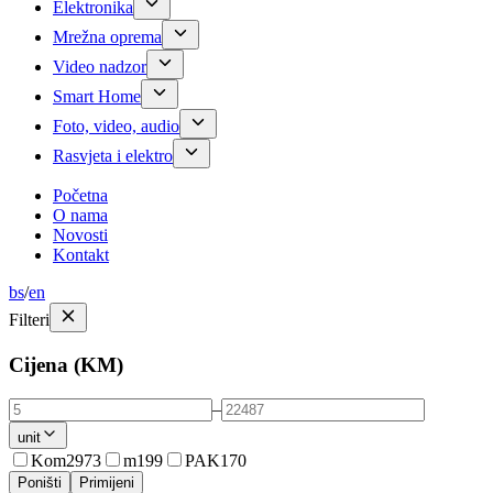
Elektronika
Mrežna oprema
Video nadzor
Smart Home
Foto, video, audio
Rasvjeta i elektro
Početna
O nama
Novosti
Kontakt
bs
/
en
Filteri
Cijena (KM)
–
unit
Kom
2973
m
199
PAK
170
Poništi
Primijeni