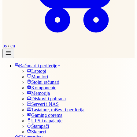
bs
/
en
Računari i periferije
Laptopi
Monitori
Stolni računari
Komponente
Memorija
Diskovi i pohrana
Serveri i NAS
Tastature, miševi i periferija
Gaming oprema
UPS i napajanje
Štampači
Skeneri