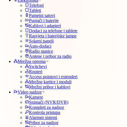
Elektronika
Telefoni
Tableti
Pametni satovi
Punjači i baterije
Kablovi i adapteri
Dodaci za telefone i tablete
Rasvjeta i baterijske lampe
Solarni paneli
Auto-dodaci
Radio stanice
Antene i pribor za radio
Mrežna oprema
Switchevi
Routeri
Access pointovi i extenderi
Mrežne kartice i moduli
Mrežni pribor i kablovi
Video nadzor
Kamere
Snimači (NVR/DVR)
Kompleti za nadzor
Kontrola pristupa
Alarmni sistemi
Pribor za nadzor