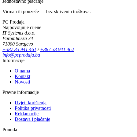
Jednostavno plaćanje
Virman ili pouzeće — bez skrivenih troškova.
PC Prodaja
Najpovoljnije cijene
IT Systems d.o.o.
Paromlinska 34
71000 Sarajevo
+387 33 941 461
/
+387 33 941 462
info@pcprodaja.ba
Informacije
O nama
Kontakt
Novosti
Pravne informacije
Uvjeti korištenja
Politika privatnosti
Reklamacije
Dostava i plaćanje
Ponuda