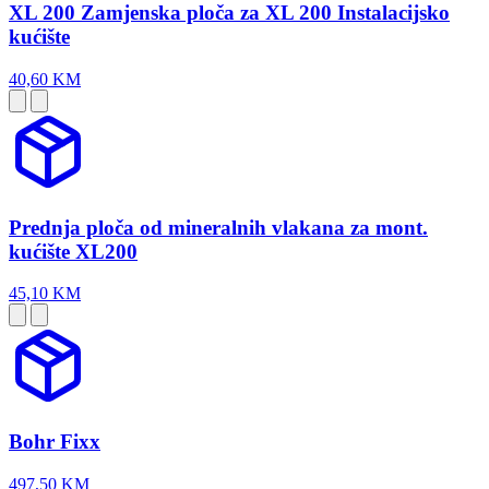
XL 200 Zamjenska ploča za XL 200 Instalacijsko
kućište
40,60 KM
Prednja ploča od mineralnih vlakana za mont.
kućište XL200
45,10 KM
Bohr Fixx
497,50 KM