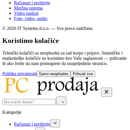
Računari i periferije
Mrežna oprema
Video nadzor
Foto, video, audio
© 2026 IT Systems d.o.o. — Sva prava zadržana.
Koristimo kolačiće
Tehnički kolačići su neophodni za rad korpe i prijave. Statističke i
marketinške kolačiće ne koristimo bez Vaše saglasnosti — prihvatite
ih ako želite da nam pomognete da unaprijedimo stranicu.
Politika privatnosti
Samo neophodne
Prihvati sve
Kategorije
Računari i periferije