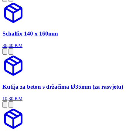
Schalfix 140 x 160mm
36,40 KM
Kutija za beton s držačima Ø35mm (za rasvjetu)
10,30 KM