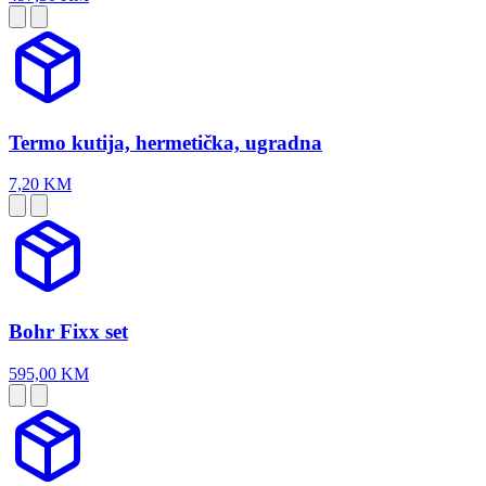
Termo kutija, hermetička, ugradna
7,20 KM
Bohr Fixx set
595,00 KM