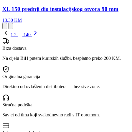
XL 150 prednji dio instalacijskog otvora 90 mm
13,30 KM
1
2
…
140
Brza dostava
Na cijelu BiH putem kurirskih službi, besplatno preko 200 KM.
Originalna garancija
Direktno od ovlaštenih distributera — bez sive zone.
Stručna podrška
Savjet od tima koji svakodnevno radi s IT opremom.