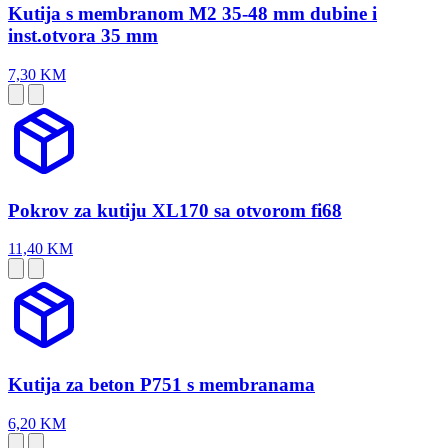
Kutija s membranom M2 35-48 mm dubine i
inst.otvora 35 mm
7,30 KM
Pokrov za kutiju XL170 sa otvorom fi68
11,40 KM
Kutija za beton P751 s membranama
6,20 KM