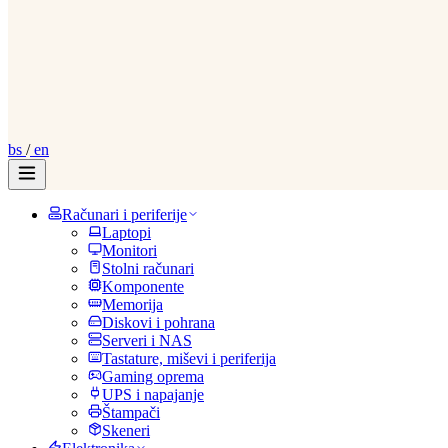
bs
/
en
Računari i periferije
Laptopi
Monitori
Stolni računari
Komponente
Memorija
Diskovi i pohrana
Serveri i NAS
Tastature, miševi i periferija
Gaming oprema
UPS i napajanje
Štampači
Skeneri