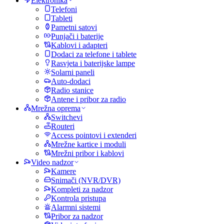
Elektronika
Telefoni
Tableti
Pametni satovi
Punjači i baterije
Kablovi i adapteri
Dodaci za telefone i tablete
Rasvjeta i baterijske lampe
Solarni paneli
Auto-dodaci
Radio stanice
Antene i pribor za radio
Mrežna oprema
Switchevi
Routeri
Access pointovi i extenderi
Mrežne kartice i moduli
Mrežni pribor i kablovi
Video nadzor
Kamere
Snimači (NVR/DVR)
Kompleti za nadzor
Kontrola pristupa
Alarmni sistemi
Pribor za nadzor