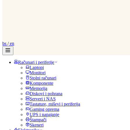
bs
/
en
Računari i periferije
Laptopi
Monitori
Stolni računari
Komponente
Memorija
Diskovi i pohrana
Serveri i NAS
Tastature, miševi i periferija
Gaming oprema
UPS i napajanje
Štampači
Skeneri