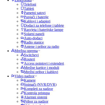
Elektronika
Telefoni
Tableti
Pametni satovi
Punjači i baterije
Kablovi i adapteri
Dodaci za telefone i tablete
Rasvjeta i baterijske lampe
Solarni paneli
Auto-dodaci
Radio stanice
Antene i pribor za radio
Mrežna oprema
Switchevi
Routeri
Access pointovi i extenderi
Mrežne kartice i moduli
Mrežni pribor i kablovi
Video nadzor
Kamere
Snimači (NVR/DVR)
Kompleti za nadzor
Kontrola pristupa
Alarmni sistemi
Pribor za nadzor