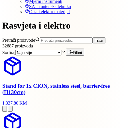
Mjerni instrumenti
SAT i antenska tehnika
Ostali elektro materijal
Rasvjeta i elektro
Pretraži proizvode
Traži
32687
proizvoda
Sortiraj
Filteri
Stand for 1x CION, stainless steel, barrier-free
(H130cm)
1.337,80 KM