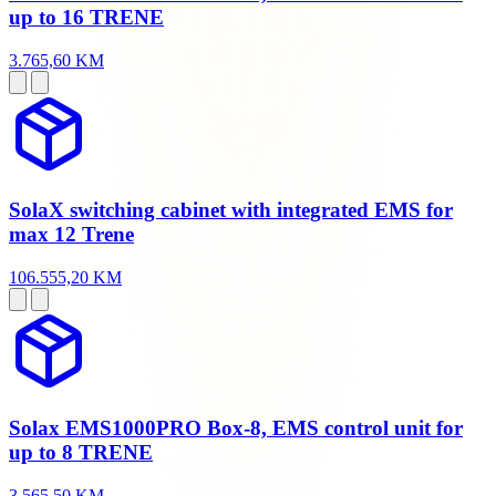
up to 16 TRENE
3.765,60 KM
SolaX switching cabinet with integrated EMS for
max 12 Trene
106.555,20 KM
Solax EMS1000PRO Box-8, EMS control unit for
up to 8 TRENE
3.565,50 KM