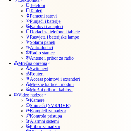
Elektronika
Telefoni
Tableti
Pametni satovi
Punjači i baterije
Kablovi i adapteri
Dodaci za telefone i tablete
Rasvjeta i baterijske lampe
Solarni paneli
Auto-dodaci
Radio stanice
Antene i pribor za radio
Mrežna oprema
Switchevi
Routeri
Access pointovi i extenderi
Mrežne kartice i moduli
Mrežni pribor i kablovi
Video nadzor
Kamere
Snimači (NVR/DVR)
Kompleti za nadzor
Kontrola pristupa
Alarmni sistemi
Pribor za nadzor