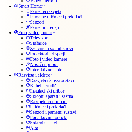
Videointerfoni
Smart Home
Pametna rasvjeta
Pametne utičnice i prekidači
Senzori
Pametni uređaji
Foto, video, audio
Televizori
Slušalice
Zvučnici i soundbarovi
Projektori i displeji
Foto i video kamere
Nosači i pribor
Interaktivne table
Rasvjeta i elektro
Rasvjeta i šinski sustavi
Kabeli i vodiči
Instalacijski pribor
Sklopni aparati i zaštita
Razdjelnici i ormari
Utičnice i prekidači
Senzori i pametni sustavi
Podatkovni i optički
Solarni sustavi
Alat