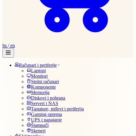
bs
/
en
Računari i periferije
Laptopi
Monitori
Stolni računari
Komponente
Memorija
Diskovi i pohrana
Serveri i NAS
Tastature, miševi i periferija
Gaming oprema
UPS i napajanje
Štampači
Skeneri