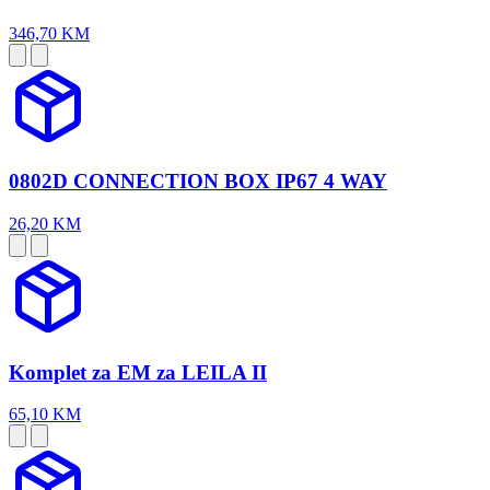
346,70 KM
0802D CONNECTION BOX IP67 4 WAY
26,20 KM
Komplet za EM za LEILA II
65,10 KM