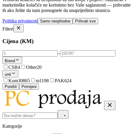
marketinške kolačiće ne koristimo bez Vaše saglasnosti — prihvatite
ih ako želite da nam pomognete da unaprijedimo stranicu.
Politika privatnosti
Samo neophodne
Prihvati sve
Filteri
Cijena (KM)
–
Brend
CSB
4
Other
20
unit
Kom
30865
m
1198
PAK
624
Poništi
Primijeni
Kategorije