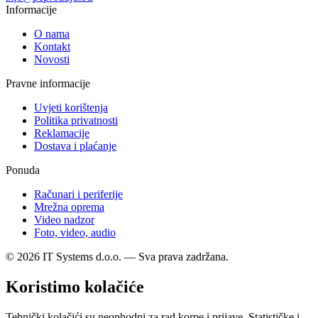
Informacije
O nama
Kontakt
Novosti
Pravne informacije
Uvjeti korištenja
Politika privatnosti
Reklamacije
Dostava i plaćanje
Ponuda
Računari i periferije
Mrežna oprema
Video nadzor
Foto, video, audio
© 2026 IT Systems d.o.o. — Sva prava zadržana.
Koristimo kolačiće
Tehnički kolačići su neophodni za rad korpe i prijave. Statističke i