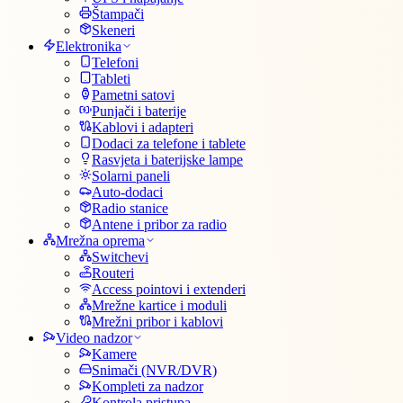
Štampači
Skeneri
Elektronika
Telefoni
Tableti
Pametni satovi
Punjači i baterije
Kablovi i adapteri
Dodaci za telefone i tablete
Rasvjeta i baterijske lampe
Solarni paneli
Auto-dodaci
Radio stanice
Antene i pribor za radio
Mrežna oprema
Switchevi
Routeri
Access pointovi i extenderi
Mrežne kartice i moduli
Mrežni pribor i kablovi
Video nadzor
Kamere
Snimači (NVR/DVR)
Kompleti za nadzor
Kontrola pristupa