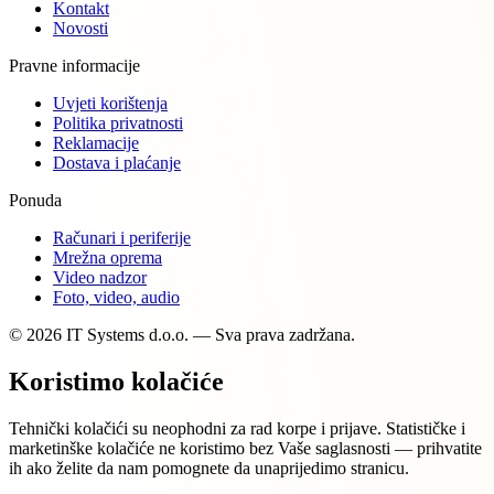
Kontakt
Novosti
Pravne informacije
Uvjeti korištenja
Politika privatnosti
Reklamacije
Dostava i plaćanje
Ponuda
Računari i periferije
Mrežna oprema
Video nadzor
Foto, video, audio
© 2026 IT Systems d.o.o. — Sva prava zadržana.
Koristimo kolačiće
Tehnički kolačići su neophodni za rad korpe i prijave. Statističke i
marketinške kolačiće ne koristimo bez Vaše saglasnosti — prihvatite
ih ako želite da nam pomognete da unaprijedimo stranicu.