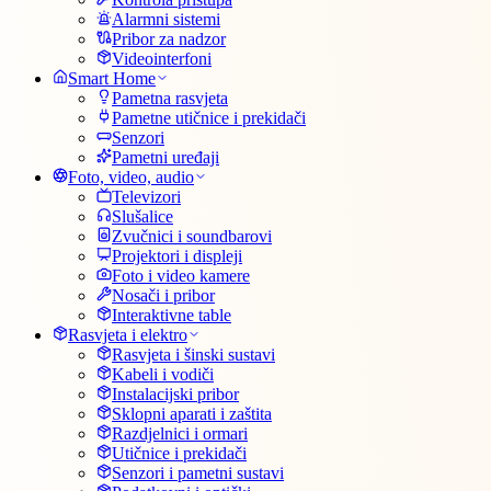
Alarmni sistemi
Pribor za nadzor
Videointerfoni
Smart Home
Pametna rasvjeta
Pametne utičnice i prekidači
Senzori
Pametni uređaji
Foto, video, audio
Televizori
Slušalice
Zvučnici i soundbarovi
Projektori i displeji
Foto i video kamere
Nosači i pribor
Interaktivne table
Rasvjeta i elektro
Rasvjeta i šinski sustavi
Kabeli i vodiči
Instalacijski pribor
Sklopni aparati i zaštita
Razdjelnici i ormari
Utičnice i prekidači
Senzori i pametni sustavi