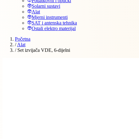
Podatkovni i optički
Solarni sustavi
Alat
Mjerni instrumenti
SAT i antenska tehnika
Ostali elektro materijal
Početna
/
Alat
/
Set izvijača VDE, 6-dijelni