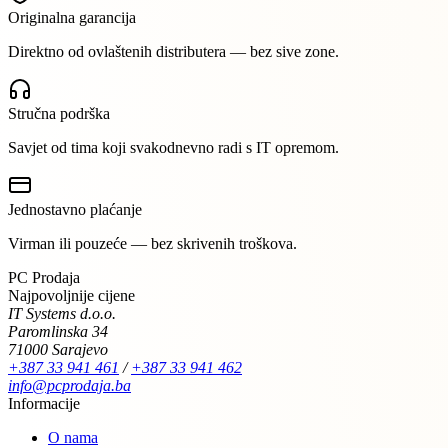
Originalna garancija
Direktno od ovlaštenih distributera — bez sive zone.
Stručna podrška
Savjet od tima koji svakodnevno radi s IT opremom.
Jednostavno plaćanje
Virman ili pouzeće — bez skrivenih troškova.
PC Prodaja
Najpovoljnije cijene
IT Systems d.o.o.
Paromlinska 34
71000 Sarajevo
+387 33 941 461
/
+387 33 941 462
info@pcprodaja.ba
Informacije
O nama