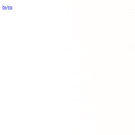
bs
/
en