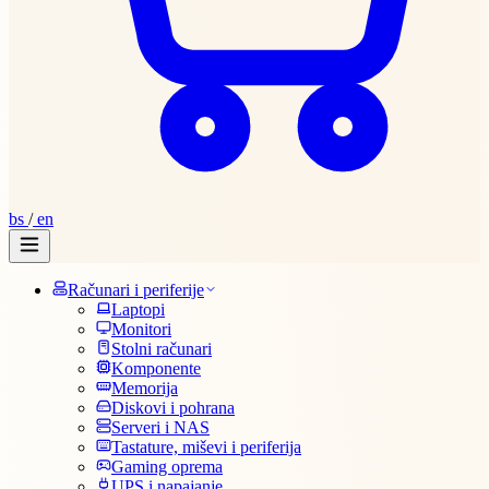
bs
/
en
Računari i periferije
Laptopi
Monitori
Stolni računari
Komponente
Memorija
Diskovi i pohrana
Serveri i NAS
Tastature, miševi i periferija
Gaming oprema
UPS i napajanje