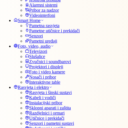
Alarmni sistemi
Pribor za nadzor
Videointerfoni
Smart Home
Pametna rasvjeta
Pametne utičnice i prekidači
Senzori
Pametni uređaji
Foto, video, audio
Televizori
Slušalice
Zvučnici i soundbarovi
Projektori i displeji
Foto i video kamere
Nosači i pribor
Interaktivne table
Rasvjeta i elektro
Rasvjeta i šinski sustavi
Kabeli i vodiči
Instalacijski pribor
Sklopni aparati i zaštita
Razdjelnici i ormari
Utičnice i prekidači
Senzori i pametni sustavi