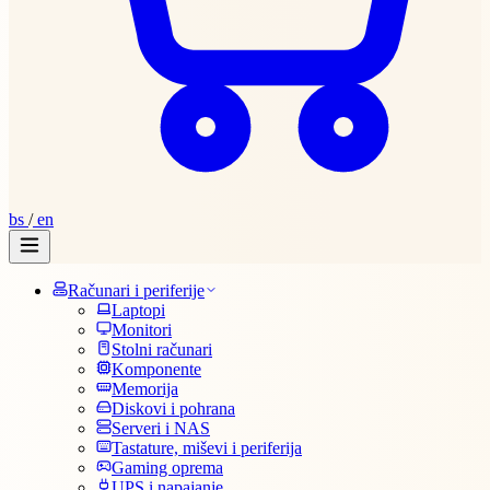
bs
/
en
Računari i periferije
Laptopi
Monitori
Stolni računari
Komponente
Memorija
Diskovi i pohrana
Serveri i NAS
Tastature, miševi i periferija
Gaming oprema
UPS i napajanje