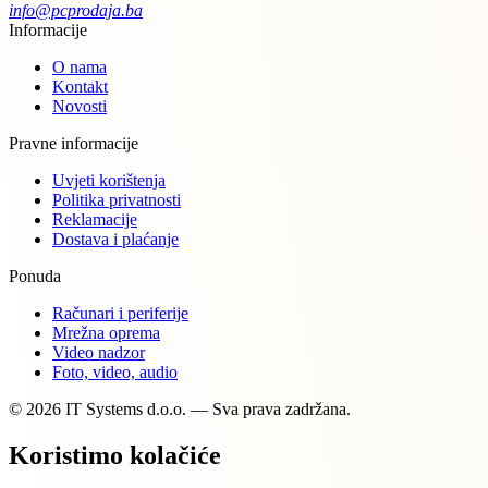
info@pcprodaja.ba
Informacije
O nama
Kontakt
Novosti
Pravne informacije
Uvjeti korištenja
Politika privatnosti
Reklamacije
Dostava i plaćanje
Ponuda
Računari i periferije
Mrežna oprema
Video nadzor
Foto, video, audio
© 2026 IT Systems d.o.o. — Sva prava zadržana.
Koristimo kolačiće