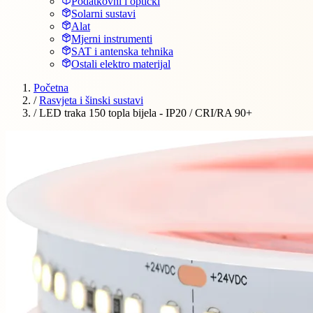
Podatkovni i optički
Solarni sustavi
Alat
Mjerni instrumenti
SAT i antenska tehnika
Ostali elektro materijal
Početna
/
Rasvjeta i šinski sustavi
/
LED traka 150 topla bijela - IP20 / CRI/RA 90+