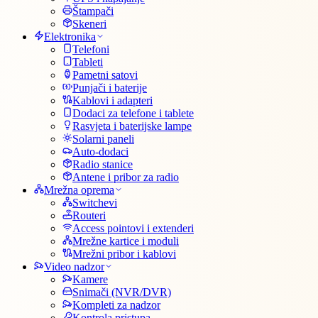
Štampači
Skeneri
Elektronika
Telefoni
Tableti
Pametni satovi
Punjači i baterije
Kablovi i adapteri
Dodaci za telefone i tablete
Rasvjeta i baterijske lampe
Solarni paneli
Auto-dodaci
Radio stanice
Antene i pribor za radio
Mrežna oprema
Switchevi
Routeri
Access pointovi i extenderi
Mrežne kartice i moduli
Mrežni pribor i kablovi
Video nadzor
Kamere
Snimači (NVR/DVR)
Kompleti za nadzor
Kontrola pristupa