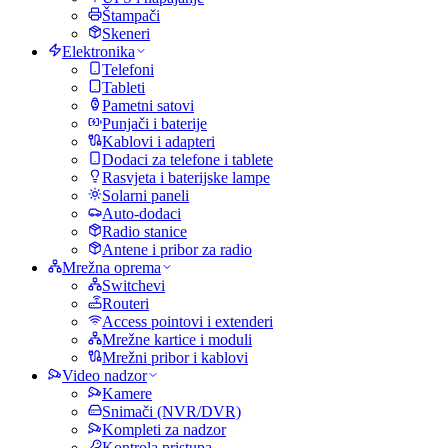
Štampači
Skeneri
Elektronika
Telefoni
Tableti
Pametni satovi
Punjači i baterije
Kablovi i adapteri
Dodaci za telefone i tablete
Rasvjeta i baterijske lampe
Solarni paneli
Auto-dodaci
Radio stanice
Antene i pribor za radio
Mrežna oprema
Switchevi
Routeri
Access pointovi i extenderi
Mrežne kartice i moduli
Mrežni pribor i kablovi
Video nadzor
Kamere
Snimači (NVR/DVR)
Kompleti za nadzor
Kontrola pristupa