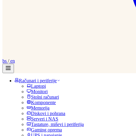
bs
/
en
Računari i periferije
Laptopi
Monitori
Stolni računari
Komponente
Memorija
Diskovi i pohrana
Serveri i NAS
Tastature, miševi i periferija
Gaming oprema
UPS i napajanje