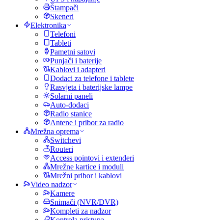
Štampači
Skeneri
Elektronika
Telefoni
Tableti
Pametni satovi
Punjači i baterije
Kablovi i adapteri
Dodaci za telefone i tablete
Rasvjeta i baterijske lampe
Solarni paneli
Auto-dodaci
Radio stanice
Antene i pribor za radio
Mrežna oprema
Switchevi
Routeri
Access pointovi i extenderi
Mrežne kartice i moduli
Mrežni pribor i kablovi
Video nadzor
Kamere
Snimači (NVR/DVR)
Kompleti za nadzor
Kontrola pristupa