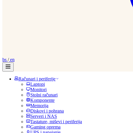
bs
/
en
Računari i periferije
Laptopi
Monitori
Stolni računari
Komponente
Memorija
Diskovi i pohrana
Serveri i NAS
Tastature, miševi i periferija
Gaming oprema
UPS i napajanje