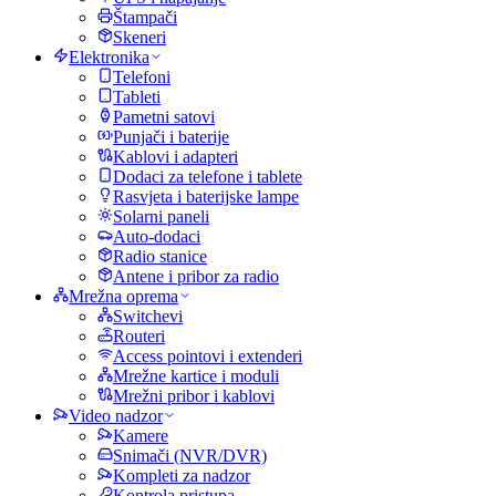
Štampači
Skeneri
Elektronika
Telefoni
Tableti
Pametni satovi
Punjači i baterije
Kablovi i adapteri
Dodaci za telefone i tablete
Rasvjeta i baterijske lampe
Solarni paneli
Auto-dodaci
Radio stanice
Antene i pribor za radio
Mrežna oprema
Switchevi
Routeri
Access pointovi i extenderi
Mrežne kartice i moduli
Mrežni pribor i kablovi
Video nadzor
Kamere
Snimači (NVR/DVR)
Kompleti za nadzor
Kontrola pristupa