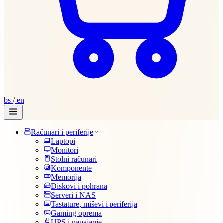
bs
/
en
Računari i periferije
Laptopi
Monitori
Stolni računari
Komponente
Memorija
Diskovi i pohrana
Serveri i NAS
Tastature, miševi i periferija
Gaming oprema
UPS i napajanje