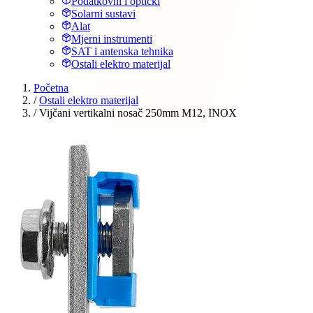
Podatkovni i optički
Solarni sustavi
Alat
Mjerni instrumenti
SAT i antenska tehnika
Ostali elektro materijal
Početna
/
Ostali elektro materijal
/
Vijčani vertikalni nosač 250mm M12, INOX