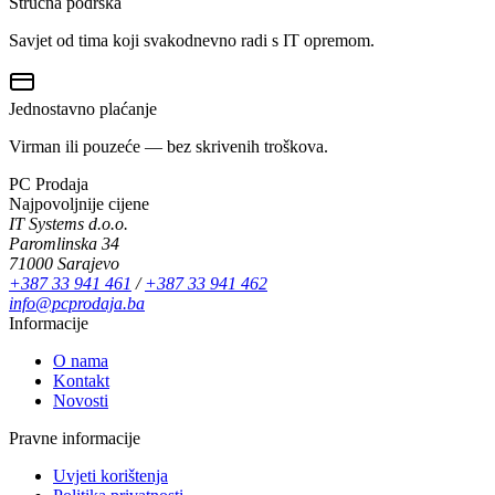
Stručna podrška
Savjet od tima koji svakodnevno radi s IT opremom.
Jednostavno plaćanje
Virman ili pouzeće — bez skrivenih troškova.
PC Prodaja
Najpovoljnije cijene
IT Systems d.o.o.
Paromlinska 34
71000 Sarajevo
+387 33 941 461
/
+387 33 941 462
info@pcprodaja.ba
Informacije
O nama
Kontakt
Novosti
Pravne informacije
Uvjeti korištenja