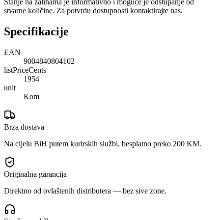
Stanje na zalihama je informativno i moguće je odstupanje od
stvarne količine. Za potvrdu dostupnosti kontaktirajte nas.
Specifikacije
EAN
9004840804102
listPriceCents
1954
unit
Kom
Brza dostava
Na cijelu BiH putem kurirskih službi, besplatno preko 200 KM.
Originalna garancija
Direktno od ovlaštenih distributera — bez sive zone.