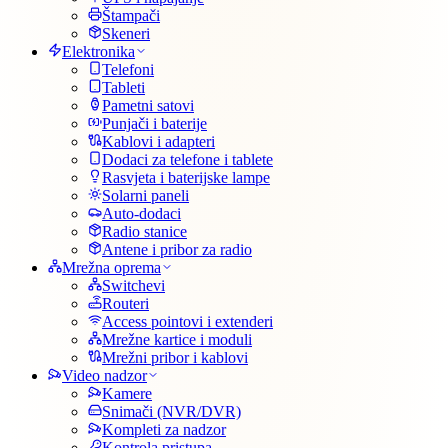
Štampači
Skeneri
Elektronika
Telefoni
Tableti
Pametni satovi
Punjači i baterije
Kablovi i adapteri
Dodaci za telefone i tablete
Rasvjeta i baterijske lampe
Solarni paneli
Auto-dodaci
Radio stanice
Antene i pribor za radio
Mrežna oprema
Switchevi
Routeri
Access pointovi i extenderi
Mrežne kartice i moduli
Mrežni pribor i kablovi
Video nadzor
Kamere
Snimači (NVR/DVR)
Kompleti za nadzor
Kontrola pristupa