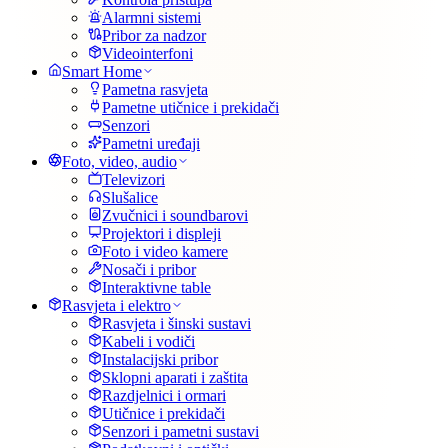
Alarmni sistemi
Pribor za nadzor
Videointerfoni
Smart Home
Pametna rasvjeta
Pametne utičnice i prekidači
Senzori
Pametni uređaji
Foto, video, audio
Televizori
Slušalice
Zvučnici i soundbarovi
Projektori i displeji
Foto i video kamere
Nosači i pribor
Interaktivne table
Rasvjeta i elektro
Rasvjeta i šinski sustavi
Kabeli i vodiči
Instalacijski pribor
Sklopni aparati i zaštita
Razdjelnici i ormari
Utičnice i prekidači
Senzori i pametni sustavi