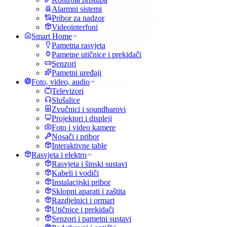
Alarmni sistemi
Pribor za nadzor
Videointerfoni
Smart Home
Pametna rasvjeta
Pametne utičnice i prekidači
Senzori
Pametni uređaji
Foto, video, audio
Televizori
Slušalice
Zvučnici i soundbarovi
Projektori i displeji
Foto i video kamere
Nosači i pribor
Interaktivne table
Rasvjeta i elektro
Rasvjeta i šinski sustavi
Kabeli i vodiči
Instalacijski pribor
Sklopni aparati i zaštita
Razdjelnici i ormari
Utičnice i prekidači
Senzori i pametni sustavi