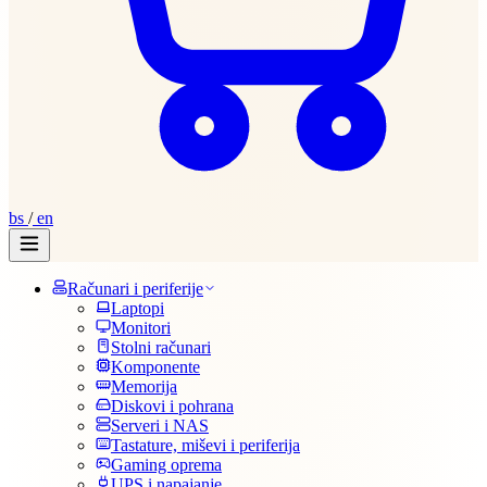
bs
/
en
Računari i periferije
Laptopi
Monitori
Stolni računari
Komponente
Memorija
Diskovi i pohrana
Serveri i NAS
Tastature, miševi i periferija
Gaming oprema
UPS i napajanje