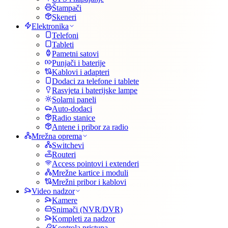
Štampači
Skeneri
Elektronika
Telefoni
Tableti
Pametni satovi
Punjači i baterije
Kablovi i adapteri
Dodaci za telefone i tablete
Rasvjeta i baterijske lampe
Solarni paneli
Auto-dodaci
Radio stanice
Antene i pribor za radio
Mrežna oprema
Switchevi
Routeri
Access pointovi i extenderi
Mrežne kartice i moduli
Mrežni pribor i kablovi
Video nadzor
Kamere
Snimači (NVR/DVR)
Kompleti za nadzor
Kontrola pristupa