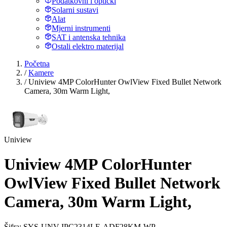
Podatkovni i optički
Solarni sustavi
Alat
Mjerni instrumenti
SAT i antenska tehnika
Ostali elektro materijal
Početna
/
Kamere
/
Uniview 4MP ColorHunter OwlView Fixed Bullet Network
Camera, 30m Warm Light,
Uniview
Uniview 4MP ColorHunter
OwlView Fixed Bullet Network
Camera, 30m Warm Light,
Šifra: SYS-UNV-IPC2314LE-ADF28KM-WP