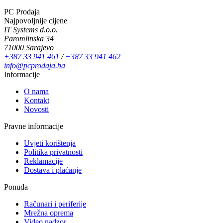
PC Prodaja
Najpovoljnije cijene
IT Systems d.o.o.
Paromlinska 34
71000 Sarajevo
+387 33 941 461
/
+387 33 941 462
info@pcprodaja.ba
Informacije
O nama
Kontakt
Novosti
Pravne informacije
Uvjeti korištenja
Politika privatnosti
Reklamacije
Dostava i plaćanje
Ponuda
Računari i periferije
Mrežna oprema
Video nadzor