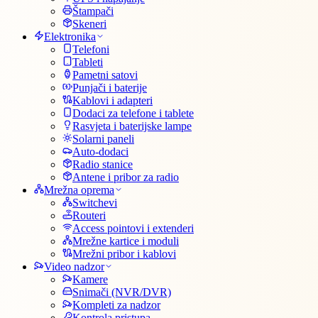
Štampači
Skeneri
Elektronika
Telefoni
Tableti
Pametni satovi
Punjači i baterije
Kablovi i adapteri
Dodaci za telefone i tablete
Rasvjeta i baterijske lampe
Solarni paneli
Auto-dodaci
Radio stanice
Antene i pribor za radio
Mrežna oprema
Switchevi
Routeri
Access pointovi i extenderi
Mrežne kartice i moduli
Mrežni pribor i kablovi
Video nadzor
Kamere
Snimači (NVR/DVR)
Kompleti za nadzor
Kontrola pristupa