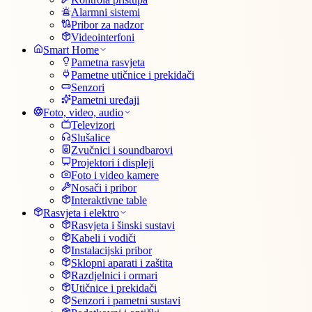
Alarmni sistemi
Pribor za nadzor
Videointerfoni
Smart Home
Pametna rasvjeta
Pametne utičnice i prekidači
Senzori
Pametni uređaji
Foto, video, audio
Televizori
Slušalice
Zvučnici i soundbarovi
Projektori i displeji
Foto i video kamere
Nosači i pribor
Interaktivne table
Rasvjeta i elektro
Rasvjeta i šinski sustavi
Kabeli i vodiči
Instalacijski pribor
Sklopni aparati i zaštita
Razdjelnici i ormari
Utičnice i prekidači
Senzori i pametni sustavi