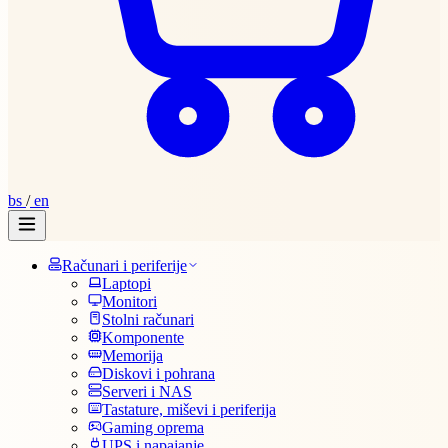
bs
/
en
Računari i periferije
Laptopi
Monitori
Stolni računari
Komponente
Memorija
Diskovi i pohrana
Serveri i NAS
Tastature, miševi i periferija
Gaming oprema
UPS i napajanje