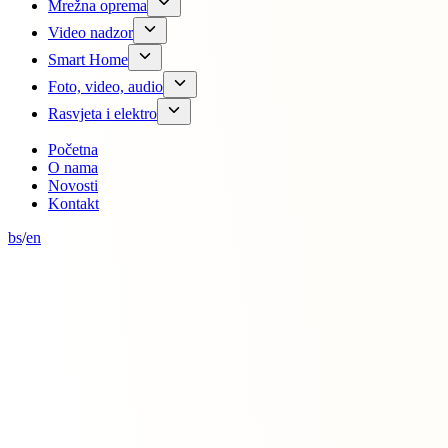
Mrežna oprema
Video nadzor
Smart Home
Foto, video, audio
Rasvjeta i elektro
Početna
O nama
Novosti
Kontakt
bs
/
en