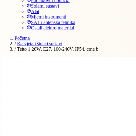
Podatkovni i optički
Solarni sustavi
Alat
Mjerni instrumenti
SAT i antenska tehnika
Ostali elektro materijal
Početna
/
Rasvjeta i šinski sustavi
/
Teito 1 20W, E27, 100-240V, IP54, crne b.