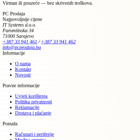
Virman ili pouzeće — bez skrivenih troškova.
PC Prodaja
Najpovoljnije cijene
IT Systems d.o.o.
Paromlinska 34
71000 Sarajevo
+387 33 941 461
/
+387 33 941 462
info@pcprodaja.ba
Informacije
O nama
Kontakt
Novosti
Pravne informacije
Uvjeti korištenja
Politika privatnosti
Reklamacije
Dostava i plaćanje
Ponuda
Računari i periferije
Mrežna oprema