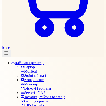
bs
/
en
Računari i periferije
Laptopi
Monitori
Stolni računari
Komponente
Memorija
Diskovi i pohrana
Serveri i NAS
Tastature, miševi i periferija
Gaming oprema
UPS i napajanje