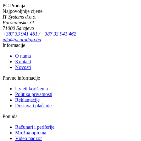
PC Prodaja
Najpovoljnije cijene
IT Systems d.o.o.
Paromlinska 34
71000 Sarajevo
+387 33 941 461
/
+387 33 941 462
info@pcprodaja.ba
Informacije
O nama
Kontakt
Novosti
Pravne informacije
Uvjeti korištenja
Politika privatnosti
Reklamacije
Dostava i plaćanje
Ponuda
Računari i periferije
Mrežna oprema
Video nadzor