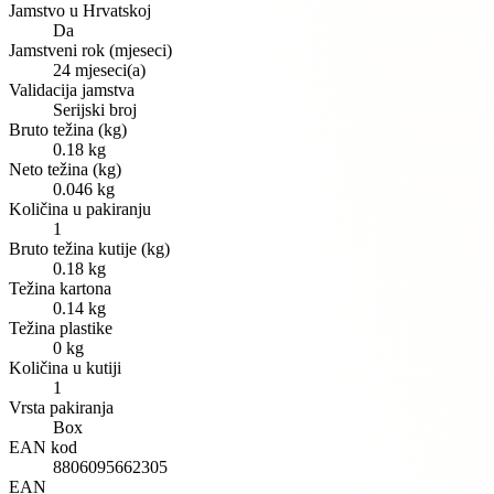
Jamstvo u Hrvatskoj
Da
Jamstveni rok (mjeseci)
24 mjeseci(a)
Validacija jamstva
Serijski broj
Bruto težina (kg)
0.18 kg
Neto težina (kg)
0.046 kg
Količina u pakiranju
1
Bruto težina kutije (kg)
0.18 kg
Težina kartona
0.14 kg
Težina plastike
0 kg
Količina u kutiji
1
Vrsta pakiranja
Box
EAN kod
8806095662305
EAN