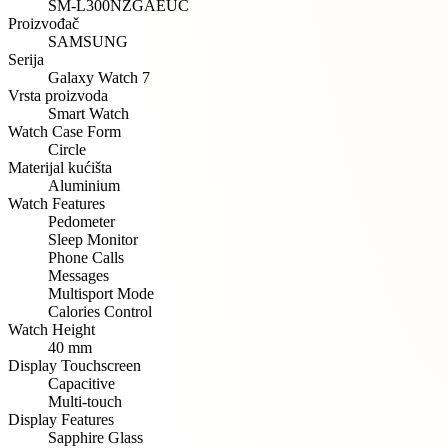
SM-L300NZGAEUC
Proizvođač
SAMSUNG
Serija
Galaxy Watch 7
Vrsta proizvoda
Smart Watch
Watch Case Form
Circle
Materijal kućišta
Aluminium
Watch Features
Pedometer
Sleep Monitor
Phone Calls
Messages
Multisport Mode
Calories Control
Watch Height
40 mm
Display Touchscreen
Capacitive
Multi-touch
Display Features
Sapphire Glass