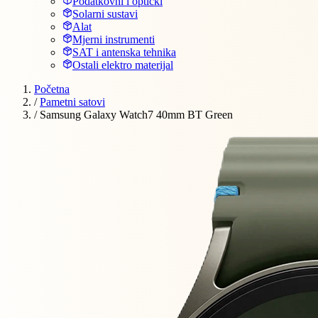
Podatkovni i optički
Solarni sustavi
Alat
Mjerni instrumenti
SAT i antenska tehnika
Ostali elektro materijal
Početna
/
Pametni satovi
/
Samsung Galaxy Watch7 40mm BT Green