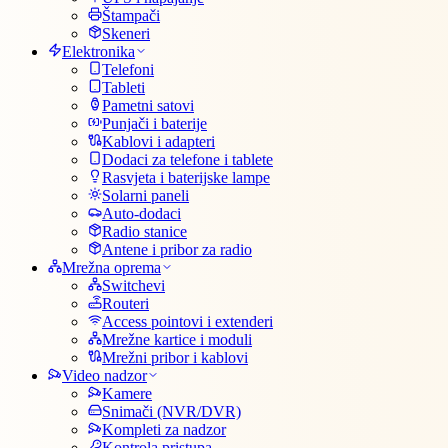
Štampači
Skeneri
Elektronika
Telefoni
Tableti
Pametni satovi
Punjači i baterije
Kablovi i adapteri
Dodaci za telefone i tablete
Rasvjeta i baterijske lampe
Solarni paneli
Auto-dodaci
Radio stanice
Antene i pribor za radio
Mrežna oprema
Switchevi
Routeri
Access pointovi i extenderi
Mrežne kartice i moduli
Mrežni pribor i kablovi
Video nadzor
Kamere
Snimači (NVR/DVR)
Kompleti za nadzor
Kontrola pristupa