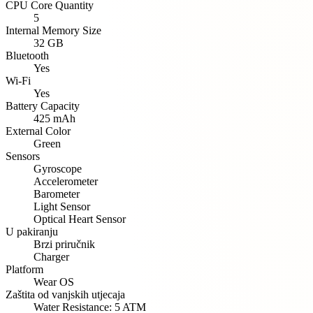
CPU Core Quantity
5
Internal Memory Size
32 GB
Bluetooth
Yes
Wi-Fi
Yes
Battery Capacity
425 mAh
External Color
Green
Sensors
Gyroscope
Accelerometer
Barometer
Light Sensor
Optical Heart Sensor
U pakiranju
Brzi priručnik
Charger
Platform
Wear OS
Zaštita od vanjskih utjecaja
Water Resistance: 5 ATM