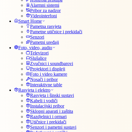
Alarmni sistemi
Pribor za nadzor
Videointerfoni
Smart Home
Pametna rasvjeta
Pametne utičnice i prekidači
Senzori
Pametni uređaji
Foto, video, audio
Televizori
Slušalice
Zvučnici i soundbarovi
Projektori i displeji
Foto i video kamere
Nosači i pribor
Interaktivne table
Rasvjeta i elektro
Rasvjeta i šinski sustavi
Kabeli i vodiči
Instalacijski pribor
Sklopni aparati i zaštita
Razdjelnici i ormari
Utičnice i prekidači
Senzori i pametni sustavi