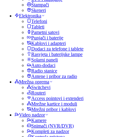
Štampači
Skeneri
Elektronika
Telefoni
Tableti
Pametni satovi
Punjači i baterije
Kablovi i adapteri
Dodaci za telefone i tablete
Rasvjeta i baterijske lampe
Solarni paneli
Auto-dodaci
Radio stanice
Antene i pribor za radio
Mrežna oprema
Switchevi
Routeri
Access pointovi i extenderi
Mrežne kartice i moduli
Mrežni pribor i kablovi
Video nadzor
Kamere
Snimači (NVR/DVR)
Kompleti za nadzor
Kontrola pristupa