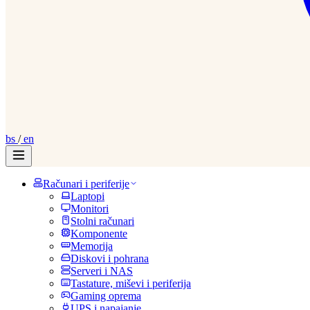
bs
/
en
Računari i periferije
Laptopi
Monitori
Stolni računari
Komponente
Memorija
Diskovi i pohrana
Serveri i NAS
Tastature, miševi i periferija
Gaming oprema
UPS i napajanje