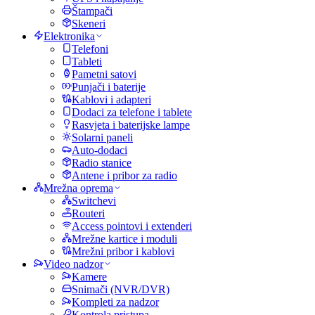
Štampači
Skeneri
Elektronika
Telefoni
Tableti
Pametni satovi
Punjači i baterije
Kablovi i adapteri
Dodaci za telefone i tablete
Rasvjeta i baterijske lampe
Solarni paneli
Auto-dodaci
Radio stanice
Antene i pribor za radio
Mrežna oprema
Switchevi
Routeri
Access pointovi i extenderi
Mrežne kartice i moduli
Mrežni pribor i kablovi
Video nadzor
Kamere
Snimači (NVR/DVR)
Kompleti za nadzor
Kontrola pristupa