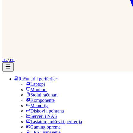
bs
/
en
Računari i periferije
Laptopi
Monitori
Stolni računari
Komponente
Memorija
Diskovi i pohrana
Serveri i NAS
Tastature, miševi i periferija
Gaming oprema
UPS i napajanje