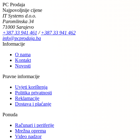
PC Prodaja
Najpovoljnije cijene
IT Systems d.o.o.
Paromlinska 34
71000 Sarajevo
+387 33 941 461
/
+387 33 941 462
info@pcprodaja.ba
Informacije
O nama
Kontakt
Novosti
Pravne informacije
Uvjeti korištenja
Politika privatnosti
Reklamacije
Dostava i plaćanje
Ponuda
Računari i periferije
Mrežna oprema
Video nadzor