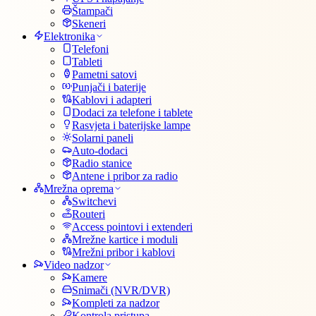
Štampači
Skeneri
Elektronika
Telefoni
Tableti
Pametni satovi
Punjači i baterije
Kablovi i adapteri
Dodaci za telefone i tablete
Rasvjeta i baterijske lampe
Solarni paneli
Auto-dodaci
Radio stanice
Antene i pribor za radio
Mrežna oprema
Switchevi
Routeri
Access pointovi i extenderi
Mrežne kartice i moduli
Mrežni pribor i kablovi
Video nadzor
Kamere
Snimači (NVR/DVR)
Kompleti za nadzor
Kontrola pristupa