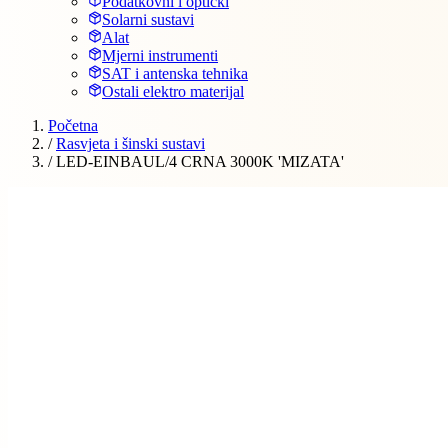
Podatkovni i optički
Solarni sustavi
Alat
Mjerni instrumenti
SAT i antenska tehnika
Ostali elektro materijal
Početna
/
Rasvjeta i šinski sustavi
/
LED-EINBAUL/4 CRNA 3000K 'MIZATA'