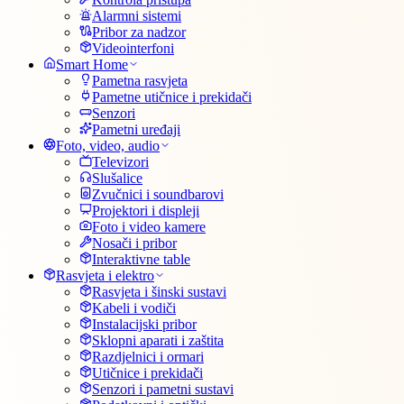
Alarmni sistemi
Pribor za nadzor
Videointerfoni
Smart Home
Pametna rasvjeta
Pametne utičnice i prekidači
Senzori
Pametni uređaji
Foto, video, audio
Televizori
Slušalice
Zvučnici i soundbarovi
Projektori i displeji
Foto i video kamere
Nosači i pribor
Interaktivne table
Rasvjeta i elektro
Rasvjeta i šinski sustavi
Kabeli i vodiči
Instalacijski pribor
Sklopni aparati i zaštita
Razdjelnici i ormari
Utičnice i prekidači
Senzori i pametni sustavi