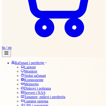
bs
/
en
Računari i periferije
Laptopi
Monitori
Stolni računari
Komponente
Memorija
Diskovi i pohrana
Serveri i NAS
Tastature, miševi i periferija
Gaming oprema
UPS i napajanje