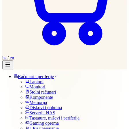
bs
/
en
Računari i periferije
Laptopi
Monitori
Stolni računari
Komponente
Memorija
Diskovi i pohrana
Serveri i NAS
Tastature, miševi i periferija
Gaming oprema
UPS i napajanje