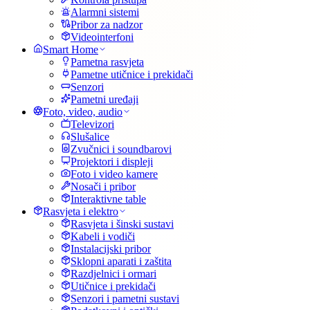
Alarmni sistemi
Pribor za nadzor
Videointerfoni
Smart Home
Pametna rasvjeta
Pametne utičnice i prekidači
Senzori
Pametni uređaji
Foto, video, audio
Televizori
Slušalice
Zvučnici i soundbarovi
Projektori i displeji
Foto i video kamere
Nosači i pribor
Interaktivne table
Rasvjeta i elektro
Rasvjeta i šinski sustavi
Kabeli i vodiči
Instalacijski pribor
Sklopni aparati i zaštita
Razdjelnici i ormari
Utičnice i prekidači
Senzori i pametni sustavi