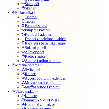
Štampači
Skeneri
Elektronika
Telefoni
Tableti
Pametni satovi
Punjači i baterije
Kablovi i adapteri
Dodaci za telefone i tablete
Rasvjeta i baterijske lampe
Solarni paneli
Auto-dodaci
Radio stanice
Antene i pribor za radio
Mrežna oprema
Switchevi
Routeri
Access pointovi i extenderi
Mrežne kartice i moduli
Mrežni pribor i kablovi
Video nadzor
Kamere
Snimači (NVR/DVR)
Kompleti za nadzor
Kontrola pristupa