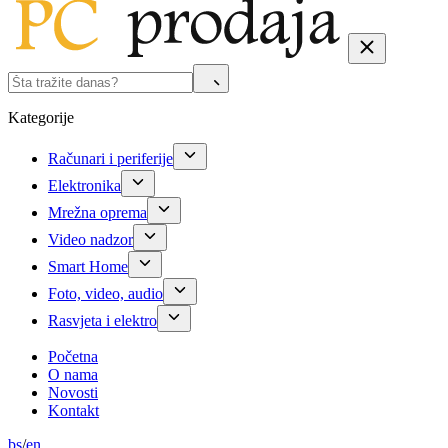
Kategorije
Računari i periferije
Elektronika
Mrežna oprema
Video nadzor
Smart Home
Foto, video, audio
Rasvjeta i elektro
Početna
O nama
Novosti
Kontakt
bs
/
en