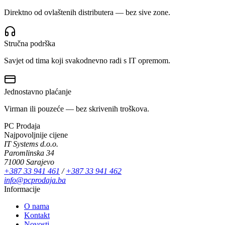
Direktno od ovlaštenih distributera — bez sive zone.
Stručna podrška
Savjet od tima koji svakodnevno radi s IT opremom.
Jednostavno plaćanje
Virman ili pouzeće — bez skrivenih troškova.
PC Prodaja
Najpovoljnije cijene
IT Systems d.o.o.
Paromlinska 34
71000 Sarajevo
+387 33 941 461
/
+387 33 941 462
info@pcprodaja.ba
Informacije
O nama
Kontakt
Novosti