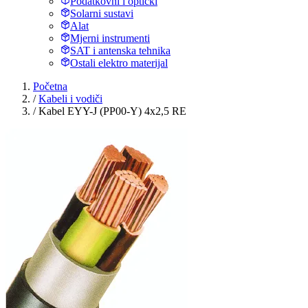
Podatkovni i optički
Solarni sustavi
Alat
Mjerni instrumenti
SAT i antenska tehnika
Ostali elektro materijal
Početna
/
Kabeli i vodiči
/
Kabel EYY-J (PP00-Y) 4x2,5 RE