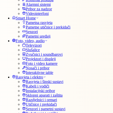
Alarmni sistemi
Pribor za nadzor
Videointerfoni
Smart Home
Pametna rasvjeta
Pametne utičnice i prekidači
Senzori
Pametni uređaji
Foto, video, audio
Televizori
Slušalice
Zvučnici i soundbarovi
Projektori i displeji
Foto i video kamere
Nosači i pribor
Interaktivne table
Rasvjeta i elektro
Rasvjeta i šinski sustavi
Kabeli i vodiči
Instalacijski pribor
Sklopni aparati i zaštita
Razdjelnici i ormari
Utičnice i prekidači
Senzori i pametni sustavi