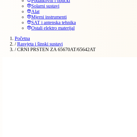
Podatkovni i optički
Solarni sustavi
Alat
Mjerni instrumenti
SAT i antenska tehnika
Ostali elektro materijal
Početna
/
Rasvjeta i šinski sustavi
/
CRNI PRSTEN ZA 65670AT/65642AT