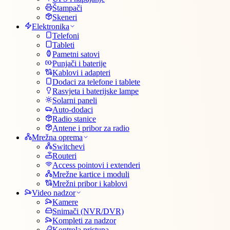
Štampači
Skeneri
Elektronika
Telefoni
Tableti
Pametni satovi
Punjači i baterije
Kablovi i adapteri
Dodaci za telefone i tablete
Rasvjeta i baterijske lampe
Solarni paneli
Auto-dodaci
Radio stanice
Antene i pribor za radio
Mrežna oprema
Switchevi
Routeri
Access pointovi i extenderi
Mrežne kartice i moduli
Mrežni pribor i kablovi
Video nadzor
Kamere
Snimači (NVR/DVR)
Kompleti za nadzor
Kontrola pristupa