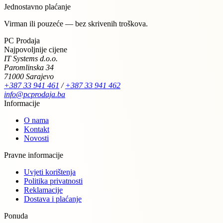
Jednostavno plaćanje
Virman ili pouzeće — bez skrivenih troškova.
PC Prodaja
Najpovoljnije cijene
IT Systems d.o.o.
Paromlinska 34
71000 Sarajevo
+387 33 941 461
/
+387 33 941 462
info@pcprodaja.ba
Informacije
O nama
Kontakt
Novosti
Pravne informacije
Uvjeti korištenja
Politika privatnosti
Reklamacije
Dostava i plaćanje
Ponuda