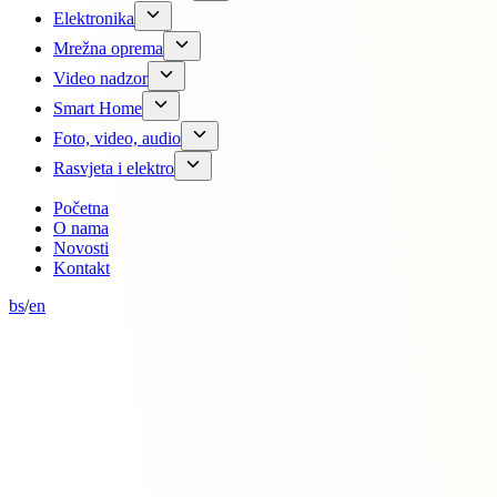
Elektronika
Mrežna oprema
Video nadzor
Smart Home
Foto, video, audio
Rasvjeta i elektro
Početna
O nama
Novosti
Kontakt
bs
/
en