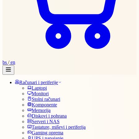
bs
/
en
Računari i periferije
Laptopi
Monitori
Stolni računari
Komponente
Memorija
Diskovi i pohrana
Serveri i NAS
Tastature, miševi i periferija
Gaming oprema
UPS i napajanje