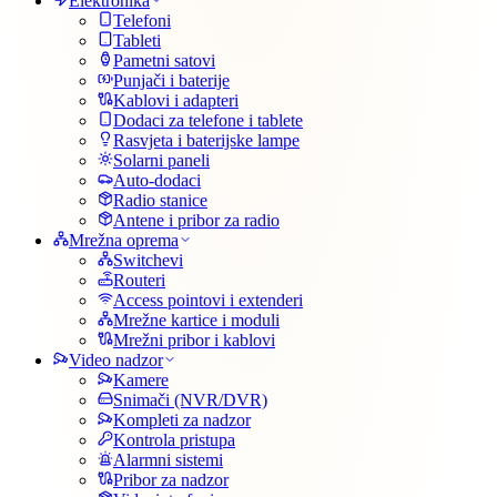
Elektronika
Telefoni
Tableti
Pametni satovi
Punjači i baterije
Kablovi i adapteri
Dodaci za telefone i tablete
Rasvjeta i baterijske lampe
Solarni paneli
Auto-dodaci
Radio stanice
Antene i pribor za radio
Mrežna oprema
Switchevi
Routeri
Access pointovi i extenderi
Mrežne kartice i moduli
Mrežni pribor i kablovi
Video nadzor
Kamere
Snimači (NVR/DVR)
Kompleti za nadzor
Kontrola pristupa
Alarmni sistemi
Pribor za nadzor