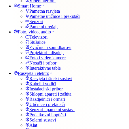
Videointerfoni
Smart Home
Pametna rasvjeta
Pametne utičnice i prekidači
Senzori
Pametni uređaji
Foto, video, audio
Televizori
Slušalice
Zvučnici i soundbarovi
Projektori i displeji
Foto i video kamere
Nosači i pribor
Interaktivne table
Rasvjeta i elektro
Rasvjeta i šinski sustavi
Kabeli i vodiči
Instalacijski pribor
Sklopni aparati i zaštita
Razdjelnici i ormari
Utičnice i prekidači
Senzori i pametni sustavi
Podatkovni i optički
Solarni sustavi
Alat