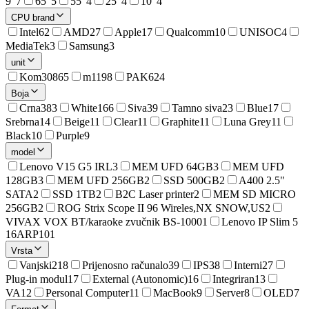
9"
7
65"
5
55"
4
25"
4
10"
4
CPU brand
Intel
62
AMD
27
Apple
17
Qualcomm
10
UNISOC
4
MediaTek
3
Samsung
3
unit
Kom
30865
m
1198
PAK
624
Boja
Crna
383
White
166
Siva
39
Tamno siva
23
Blue
17
Srebrna
14
Beige
11
Clear
11
Graphite
11
Luna Grey
11
Black
10
Purple
9
model
Lenovo V15 G5 IRL
3
MEM UFD 64GB
3
MEM UFD
128GB
3
MEM UFD 256GB
2
SSD 500GB
2
A400 2.5"
SATA
2
SSD 1TB
2
B2C Laser printer
2
MEM SD MICRO
256GB
2
ROG Strix Scope II 96 Wireles,NX SNOW,US
2
VIVAX VOX BT/karaoke zvučnik BS-1000
1
Lenovo IP Slim 5
16ARP10
1
Vrsta
Vanjski
218
Prijenosno računalo
39
IPS
38
Interni
27
Plug-in modul
17
External (Autonomic)
16
Integriran
13
VA
12
Personal Computer
11
MacBook
9
Server
8
OLED
7