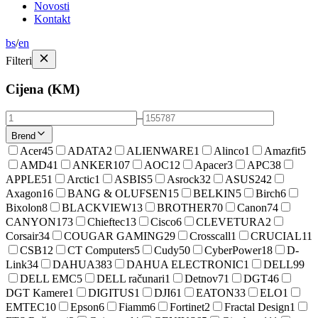
Novosti
Kontakt
bs
/
en
Filteri
Cijena (KM)
–
Brend
Acer
45
ADATA
2
ALIENWARE
1
Alinco
1
Amazfit
5
AMD
41
ANKER
107
AOC
12
Apacer
3
APC
38
APPLE
51
Arctic
1
ASBIS
5
Asrock
32
ASUS
242
Axagon
16
BANG & OLUFSEN
15
BELKIN
5
Birch
6
Bixolon
8
BLACKVIEW
13
BROTHER
70
Canon
74
CANYON
173
Chieftec
13
Cisco
6
CLEVETURA
2
Corsair
34
COUGAR GAMING
29
Crosscall
1
CRUCIAL
11
CSB
12
CT Computers
5
Cudy
50
CyberPower
18
D-
Link
34
DAHUA
383
DAHUA ELECTRONIC
1
DELL
99
DELL EMC
5
DELL računari
1
Detnov
71
DGT
46
DGT Kamere
1
DIGITUS
1
DJI
61
EATON
33
ELO
1
EMTEC
10
Epson
6
Fiamm
6
Fortinet
2
Fractal Design
1