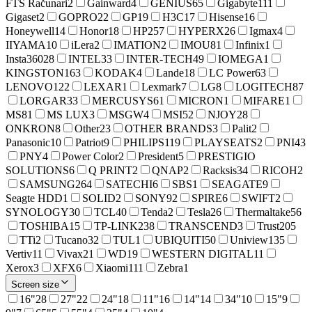
FTS Računari
2
Gainward
4
GENIUS
65
Gigabyte
111
Gigaset
2
GOPRO
22
GP
19
H3C
17
Hisense
16
Honeywell
14
Honor
18
HP
257
HYPERX
26
Igmax
4
IIYAMA
10
iLera
2
IMATION
2
IMOU
81
Infinix
1
Insta360
28
INTEL
33
INTER-TECH
49
IOMEGA
1
KINGSTON
163
KODAK
4
Lande
18
LC Power
63
LENOVO
122
LEXAR
1
Lexmark
7
LG
8
LOGITECH
87
LORGAR
33
MERCUSYS
61
MICRON
1
MIFARE
1
MS
81
MS LUX
3
MSGW
4
MSI
52
NJOY
28
ONKRON
8
Other
23
OTHER BRANDS
3
Palit
2
Panasonic
10
Patriot
9
PHILIPS
119
PLAYSEATS
2
PNI
43
PNY
4
Power Color
2
President
5
PRESTIGIO
SOLUTIONS
6
Q PRINT
2
QNAP
2
Racksis
34
RICOH
2
SAMSUNG
264
SATECHI
6
SBS
1
SEAGATE
9
Seagte HDD
1
SOLID
2
SONY
92
SPIRE
6
SWIFT
2
SYNOLOGY
30
TCL
40
Tenda
2
Tesla
26
Thermaltake
56
TOSHIBA
15
TP-LINK
238
TRANSCEND
3
Trust
205
TTi
2
Tucano
32
TUL
1
UBIQUITI
50
Uniview
135
Vertiv
11
Vivax
21
WD
19
WESTERN DIGITAL
11
Xerox
3
XFX
6
Xiaomi
111
Zebra
1
Screen size
16"
28
27"
22
24"
18
11"
16
14"
14
34"
10
15"
9