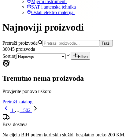
Mjerni instrumenti
SAT i antenska tehnika
Ostali elektro materijal
Najnoviji proizvodi
Pretraži proizvode
Traži
36045
proizvoda
Sortiraj
Filteri
Trenutno nema proizvoda
Provjerite ponovo uskoro.
Pretraži katalog
1
…
1502
Brza dostava
Na cijelu BiH putem kurirskih službi, besplatno preko 200 KM.