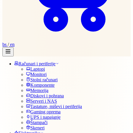
bs
/
en
Računari i periferije
Laptopi
Monitori
Stolni računari
Komponente
Memorija
Diskovi i pohrana
Serveri i NAS
Tastature, miševi i periferija
Gaming oprema
UPS i napajanje
Štampači
Skeneri