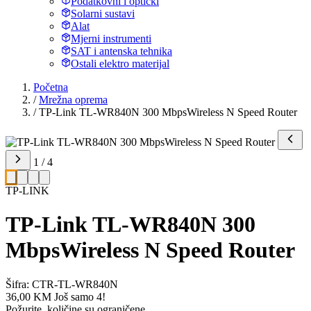
Podatkovni i optički
Solarni sustavi
Alat
Mjerni instrumenti
SAT i antenska tehnika
Ostali elektro materijal
Početna
/
Mrežna oprema
/
TP-Link TL-WR840N 300 MbpsWireless N Speed Router
1 / 4
TP-LINK
TP-Link TL-WR840N 300
MbpsWireless N Speed Router
Šifra: CTR-TL-WR840N
36,00 KM
Još samo 4!
Požurite, količine su ograničene.