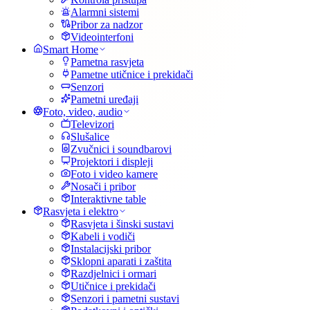
Alarmni sistemi
Pribor za nadzor
Videointerfoni
Smart Home
Pametna rasvjeta
Pametne utičnice i prekidači
Senzori
Pametni uređaji
Foto, video, audio
Televizori
Slušalice
Zvučnici i soundbarovi
Projektori i displeji
Foto i video kamere
Nosači i pribor
Interaktivne table
Rasvjeta i elektro
Rasvjeta i šinski sustavi
Kabeli i vodiči
Instalacijski pribor
Sklopni aparati i zaštita
Razdjelnici i ormari
Utičnice i prekidači
Senzori i pametni sustavi