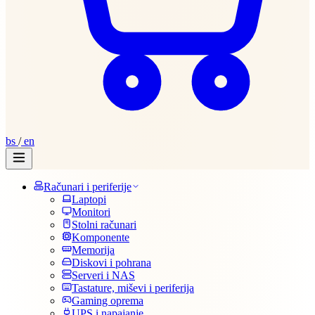
bs
/
en
Računari i periferije
Laptopi
Monitori
Stolni računari
Komponente
Memorija
Diskovi i pohrana
Serveri i NAS
Tastature, miševi i periferija
Gaming oprema
UPS i napajanje