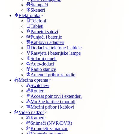
Štampači
Skeneri
Elektronika
Telefoni
Tableti
Pametni satovi
Punjači i baterije
Kablovi i adapteri
Dodaci za telefone i tablete
Rasvjeta i baterijske lampe
Solarni paneli
Auto-dodaci
Radio stanice
Antene i pribor za radio
Mrežna oprema
Switchevi
Routeri
Access pointovi i extenderi
Mrežne kartice i moduli
Mrežni pribor i kablovi
Video nadzor
Kamere
Snimači (NVR/DVR)
Kompleti za nadzor
Kontrola pristupa