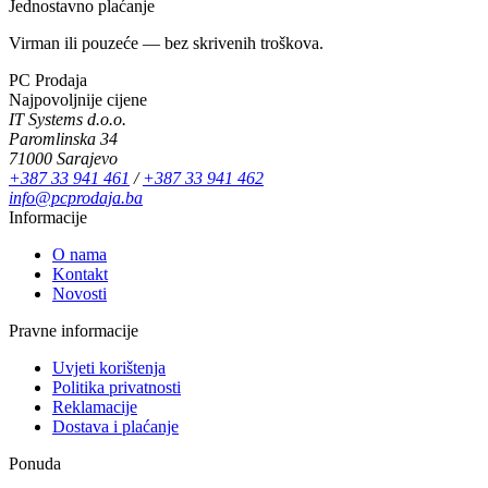
Jednostavno plaćanje
Virman ili pouzeće — bez skrivenih troškova.
PC Prodaja
Najpovoljnije cijene
IT Systems d.o.o.
Paromlinska 34
71000 Sarajevo
+387 33 941 461
/
+387 33 941 462
info@pcprodaja.ba
Informacije
O nama
Kontakt
Novosti
Pravne informacije
Uvjeti korištenja
Politika privatnosti
Reklamacije
Dostava i plaćanje
Ponuda