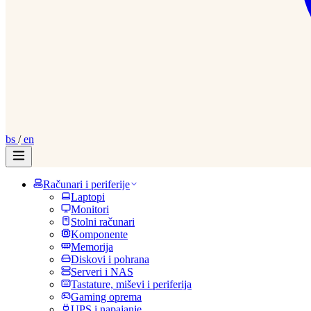
bs
/
en
Računari i periferije
Laptopi
Monitori
Stolni računari
Komponente
Memorija
Diskovi i pohrana
Serveri i NAS
Tastature, miševi i periferija
Gaming oprema
UPS i napajanje