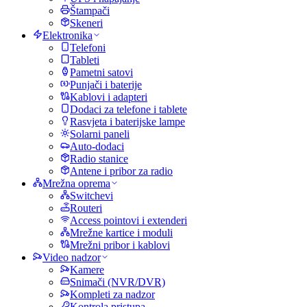
Štampači
Skeneri
Elektronika
Telefoni
Tableti
Pametni satovi
Punjači i baterije
Kablovi i adapteri
Dodaci za telefone i tablete
Rasvjeta i baterijske lampe
Solarni paneli
Auto-dodaci
Radio stanice
Antene i pribor za radio
Mrežna oprema
Switchevi
Routeri
Access pointovi i extenderi
Mrežne kartice i moduli
Mrežni pribor i kablovi
Video nadzor
Kamere
Snimači (NVR/DVR)
Kompleti za nadzor
Kontrola pristupa