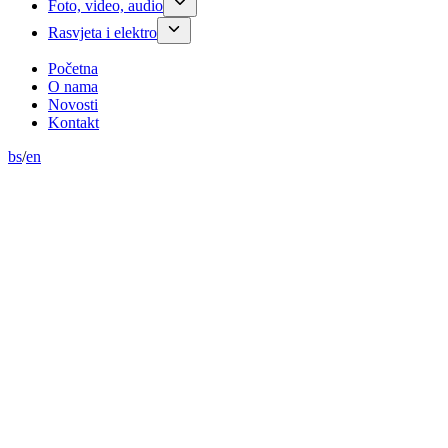
Foto, video, audio
Rasvjeta i elektro
Početna
O nama
Novosti
Kontakt
bs
/
en