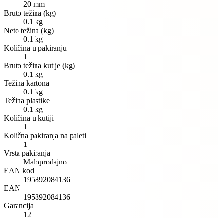
20 mm
Bruto težina (kg)
0.1 kg
Neto težina (kg)
0.1 kg
Količina u pakiranju
1
Bruto težina kutije (kg)
0.1 kg
Težina kartona
0.1 kg
Težina plastike
0.1 kg
Količina u kutiji
1
Količna pakiranja na paleti
1
Vrsta pakiranja
Maloprodajno
EAN kod
195892084136
EAN
195892084136
Garancija
12