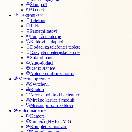
Štampači
Skeneri
Elektronika
Telefoni
Tableti
Pametni satovi
Punjači i baterije
Kablovi i adapteri
Dodaci za telefone i tablete
Rasvjeta i baterijske lampe
Solarni paneli
Auto-dodaci
Radio stanice
Antene i pribor za radio
Mrežna oprema
Switchevi
Routeri
Access pointovi i extenderi
Mrežne kartice i moduli
Mrežni pribor i kablovi
Video nadzor
Kamere
Snimači (NVR/DVR)
Kompleti za nadzor
Kontrola pristupa