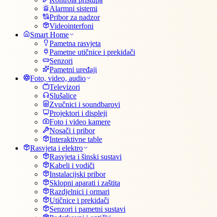
Alarmni sistemi
Pribor za nadzor
Videointerfoni
Smart Home
Pametna rasvjeta
Pametne utičnice i prekidači
Senzori
Pametni uređaji
Foto, video, audio
Televizori
Slušalice
Zvučnici i soundbarovi
Projektori i displeji
Foto i video kamere
Nosači i pribor
Interaktivne table
Rasvjeta i elektro
Rasvjeta i šinski sustavi
Kabeli i vodiči
Instalacijski pribor
Sklopni aparati i zaštita
Razdjelnici i ormari
Utičnice i prekidači
Senzori i pametni sustavi