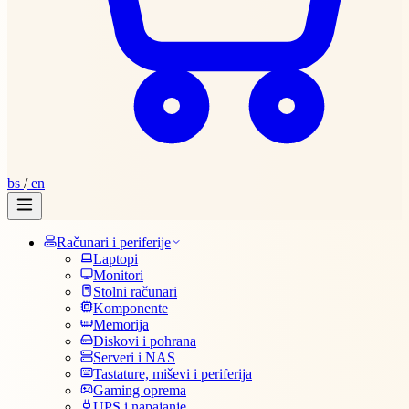
bs
/
en
Računari i periferije
Laptopi
Monitori
Stolni računari
Komponente
Memorija
Diskovi i pohrana
Serveri i NAS
Tastature, miševi i periferija
Gaming oprema
UPS i napajanje