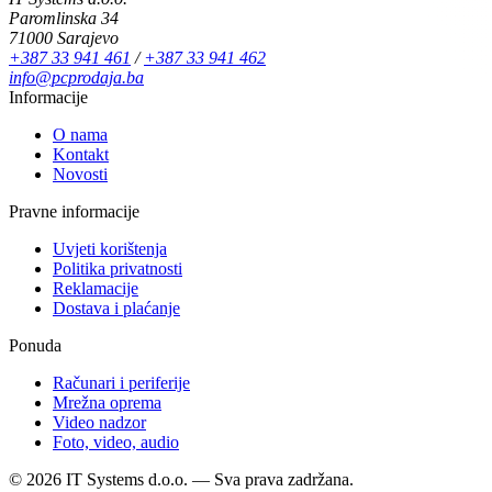
Paromlinska 34
71000 Sarajevo
+387 33 941 461
/
+387 33 941 462
info@pcprodaja.ba
Informacije
O nama
Kontakt
Novosti
Pravne informacije
Uvjeti korištenja
Politika privatnosti
Reklamacije
Dostava i plaćanje
Ponuda
Računari i periferije
Mrežna oprema
Video nadzor
Foto, video, audio
© 2026 IT Systems d.o.o. — Sva prava zadržana.