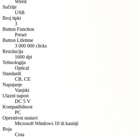
Wired
Sučelje
USB
Broj tipki
3
Button Function
Preset
Button Lifetime
3 000 000 clicks
Rezolucija
1600 dpi
Tehnologija
Optical
Standardi
CB, CE
Napajanje
Vanjski
Ulazni napon
DC 5 V
Kompatibilnost
PC
Operativni sustavi
Microsoft Windows 10 ili kasniji
Boja
Crna