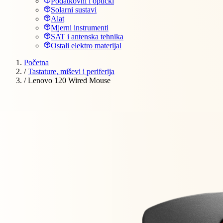
Podatkovni i optički
Solarni sustavi
Alat
Mjerni instrumenti
SAT i antenska tehnika
Ostali elektro materijal
Početna
/
Tastature, miševi i periferija
/
Lenovo 120 Wired Mouse