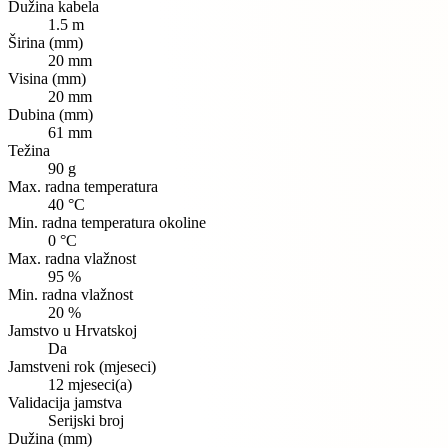
Dužina kabela
1.5 m
Širina (mm)
20 mm
Visina (mm)
20 mm
Dubina (mm)
61 mm
Težina
90 g
Max. radna temperatura
40 °C
Min. radna temperatura okoline
0 °C
Max. radna vlažnost
95 %
Min. radna vlažnost
20 %
Jamstvo u Hrvatskoj
Da
Jamstveni rok (mjeseci)
12 mjeseci(a)
Validacija jamstva
Serijski broj
Dužina (mm)