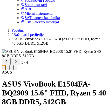
Podatkovni i optički
Solarni sustavi
Alat
Mjerni instrumenti
SAT i antenska tehnika
Ostali elektro materijal
Početna
/
Računari i periferije
/
ASUS VivoBook E1504FA-BQ2909 15.6" FHD, Ryzen 5
40 8GB DDR5, 512GB
1 / 4
ASUS
ASUS VivoBook E1504FA-
BQ2909 15.6" FHD, Ryzen 5 40
8GB DDR5, 512GB