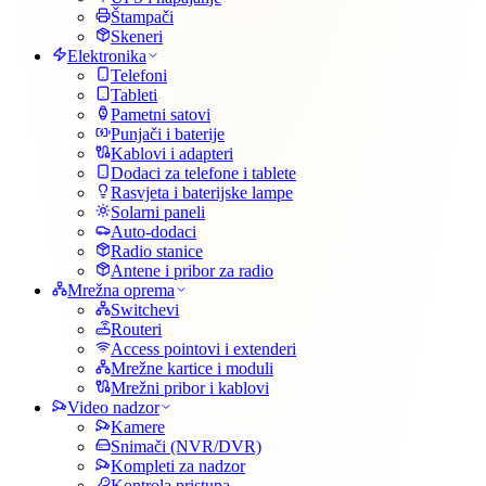
Štampači
Skeneri
Elektronika
Telefoni
Tableti
Pametni satovi
Punjači i baterije
Kablovi i adapteri
Dodaci za telefone i tablete
Rasvjeta i baterijske lampe
Solarni paneli
Auto-dodaci
Radio stanice
Antene i pribor za radio
Mrežna oprema
Switchevi
Routeri
Access pointovi i extenderi
Mrežne kartice i moduli
Mrežni pribor i kablovi
Video nadzor
Kamere
Snimači (NVR/DVR)
Kompleti za nadzor
Kontrola pristupa