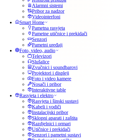
Alarmni sistemi
Pribor za nadzor
Videointerfoni
Smart Home
Pametna rasvjeta
Pametne utičnice i prekidači
Senzori
Pametni uređaji
Foto, video, audio
Televizori
Slušalice
Zvučnici i soundbarovi
Projektori i displeji
Foto i video kamere
Nosači i pribor
Interaktivne table
Rasvjeta i elektro
Rasvjeta i šinski sustavi
Kabeli i vodiči
Instalacijski pribor
Sklopni aparati i zaštita
Razdjelnici i ormari
Utičnice i prekidači
Senzori i pametni sustavi