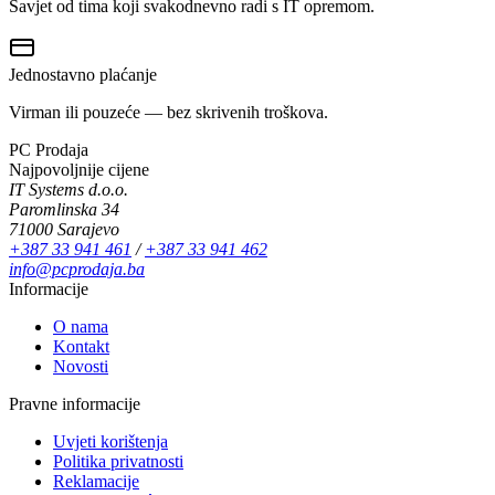
Savjet od tima koji svakodnevno radi s IT opremom.
Jednostavno plaćanje
Virman ili pouzeće — bez skrivenih troškova.
PC Prodaja
Najpovoljnije cijene
IT Systems d.o.o.
Paromlinska 34
71000 Sarajevo
+387 33 941 461
/
+387 33 941 462
info@pcprodaja.ba
Informacije
O nama
Kontakt
Novosti
Pravne informacije
Uvjeti korištenja
Politika privatnosti
Reklamacije