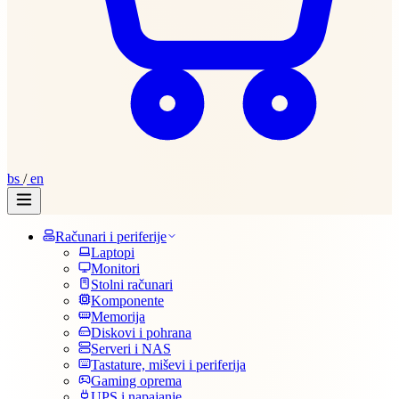
bs
/
en
Računari i periferije
Laptopi
Monitori
Stolni računari
Komponente
Memorija
Diskovi i pohrana
Serveri i NAS
Tastature, miševi i periferija
Gaming oprema
UPS i napajanje