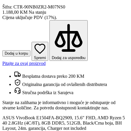
Šifra: CTR-90NB0ZR2-M07NS0
1.188,00 KM
Na stanju
Cijena uključuje PDV (17%).
Dodaj u korpu
Spremi
Dodaj za usporedbu
Pitajte za ovaj proizvod
Besplatna dostava preko 200 KM
Originalna garancija od ovlaštenih distributera
Stručna podrška iz Sarajeva
Stanje na zalihama je informativno i moguće je odstupanje od
stvarne količine. Za potvrdu dostupnosti kontaktirajte nas.
ASUS VivoBook E1504FA-BQ2909, 15.6" FHD, AMD Ryzen 5
40 2.8GHz (4C/8T), 8GB DDR5, 512GB, Black/Crna boja, BH
Layout, 24m. garancija, Charger not included