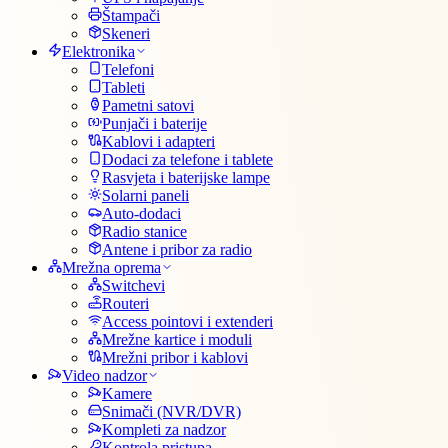
Štampači
Skeneri
Elektronika
Telefoni
Tableti
Pametni satovi
Punjači i baterije
Kablovi i adapteri
Dodaci za telefone i tablete
Rasvjeta i baterijske lampe
Solarni paneli
Auto-dodaci
Radio stanice
Antene i pribor za radio
Mrežna oprema
Switchevi
Routeri
Access pointovi i extenderi
Mrežne kartice i moduli
Mrežni pribor i kablovi
Video nadzor
Kamere
Snimači (NVR/DVR)
Kompleti za nadzor
Kontrola pristupa