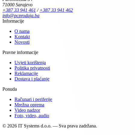
71000 Sarajevo
+387 33 941 461
/
+387 33 941 462
info@pcprodaja.ba
Informacije
O nama
Kontakt
Novosti
Pravne informacije
Uvjeti korištenja
Politika privatnosti
Reklamacije
Dostava i plaćanje
Ponuda
Računari i periferije
Mrežna oprema
Video nadzor
Foto, video, audio
© 2026 IT Systems d.o.o. — Sva prava zadržana.