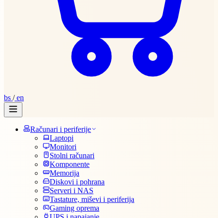
bs
/
en
Računari i periferije
Laptopi
Monitori
Stolni računari
Komponente
Memorija
Diskovi i pohrana
Serveri i NAS
Tastature, miševi i periferija
Gaming oprema
UPS i napajanje