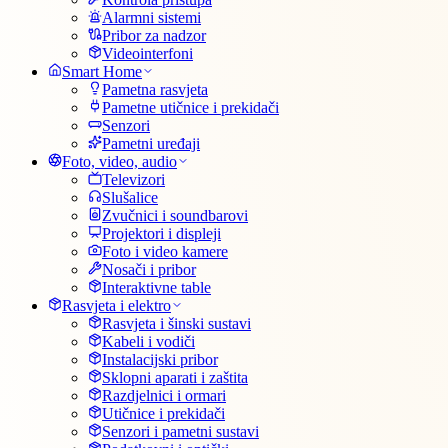
Alarmni sistemi
Pribor za nadzor
Videointerfoni
Smart Home
Pametna rasvjeta
Pametne utičnice i prekidači
Senzori
Pametni uređaji
Foto, video, audio
Televizori
Slušalice
Zvučnici i soundbarovi
Projektori i displeji
Foto i video kamere
Nosači i pribor
Interaktivne table
Rasvjeta i elektro
Rasvjeta i šinski sustavi
Kabeli i vodiči
Instalacijski pribor
Sklopni aparati i zaštita
Razdjelnici i ormari
Utičnice i prekidači
Senzori i pametni sustavi