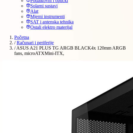
Podatkovni i optički
Solarni sustavi
Alat
Mjerni instrumenti
SAT i antenska tehnika
Ostali elektro materijal
Početna
/
Računari i periferije
/
ASUS A21 PLUS TG ARGB BLACK4x 120mm ARGB
fans, microATXMini-ITX,