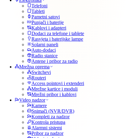
Elektronika
Telefoni
Tableti
Pametni satovi
Punjači i baterije
Kablovi i adapteri
Dodaci za telefone i tablete
Rasvjeta i baterijske lampe
Solarni paneli
Auto-dodaci
Radio stanice
Antene i pribor za radio
Mrežna oprema
Switchevi
Routeri
Access pointovi i extenderi
Mrežne kartice i moduli
Mrežni pribor i kablovi
Video nadzor
Kamere
Snimači (NVR/DVR)
Kompleti za nadzor
Kontrola pristupa
Alarmni sistemi
Pribor za nadzor