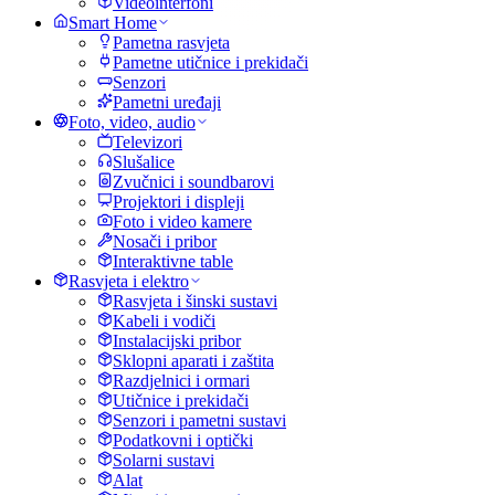
Videointerfoni
Smart Home
Pametna rasvjeta
Pametne utičnice i prekidači
Senzori
Pametni uređaji
Foto, video, audio
Televizori
Slušalice
Zvučnici i soundbarovi
Projektori i displeji
Foto i video kamere
Nosači i pribor
Interaktivne table
Rasvjeta i elektro
Rasvjeta i šinski sustavi
Kabeli i vodiči
Instalacijski pribor
Sklopni aparati i zaštita
Razdjelnici i ormari
Utičnice i prekidači
Senzori i pametni sustavi
Podatkovni i optički
Solarni sustavi
Alat