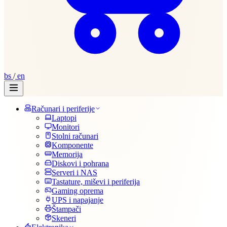
bs
/
en
Računari i periferije
Laptopi
Monitori
Stolni računari
Komponente
Memorija
Diskovi i pohrana
Serveri i NAS
Tastature, miševi i periferija
Gaming oprema
UPS i napajanje
Štampači
Skeneri