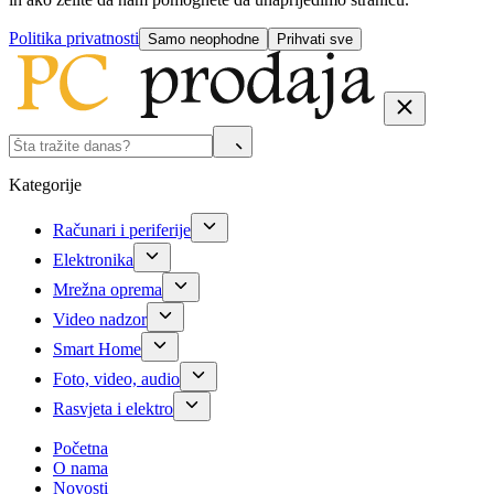
Politika privatnosti
Samo neophodne
Prihvati sve
Kategorije
Računari i periferije
Elektronika
Mrežna oprema
Video nadzor
Smart Home
Foto, video, audio
Rasvjeta i elektro
Početna
O nama
Novosti