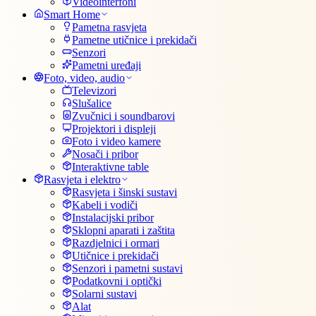
Videointerfoni
Smart Home
Pametna rasvjeta
Pametne utičnice i prekidači
Senzori
Pametni uređaji
Foto, video, audio
Televizori
Slušalice
Zvučnici i soundbarovi
Projektori i displeji
Foto i video kamere
Nosači i pribor
Interaktivne table
Rasvjeta i elektro
Rasvjeta i šinski sustavi
Kabeli i vodiči
Instalacijski pribor
Sklopni aparati i zaštita
Razdjelnici i ormari
Utičnice i prekidači
Senzori i pametni sustavi
Podatkovni i optički
Solarni sustavi
Alat