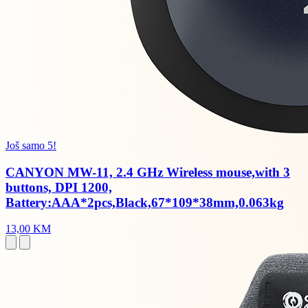
Još samo 5!
CANYON MW-11, 2.4 GHz Wireless mouse,with 3
buttons, DPI 1200,
Battery:AAA*2pcs,Black,67*109*38mm,0.063kg
13,00 KM