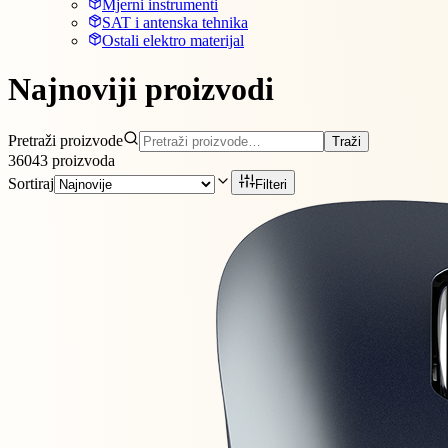
Mjerni instrumenti
SAT i antenska tehnika
Ostali elektro materijal
Najnoviji proizvodi
Pretraži proizvode
Traži
36043
proizvoda
Sortiraj
Filteri