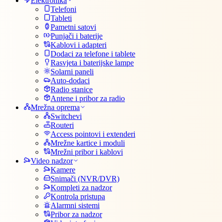
Elektronika
Telefoni
Tableti
Pametni satovi
Punjači i baterije
Kablovi i adapteri
Dodaci za telefone i tablete
Rasvjeta i baterijske lampe
Solarni paneli
Auto-dodaci
Radio stanice
Antene i pribor za radio
Mrežna oprema
Switchevi
Routeri
Access pointovi i extenderi
Mrežne kartice i moduli
Mrežni pribor i kablovi
Video nadzor
Kamere
Snimači (NVR/DVR)
Kompleti za nadzor
Kontrola pristupa
Alarmni sistemi
Pribor za nadzor