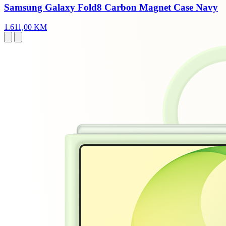
Samsung Galaxy Fold8 Carbon Magnet Case Navy
1.611,00 KM