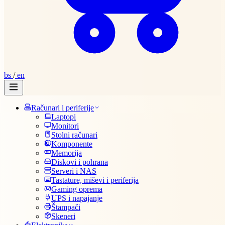
bs
/
en
Računari i periferije
Laptopi
Monitori
Stolni računari
Komponente
Memorija
Diskovi i pohrana
Serveri i NAS
Tastature, miševi i periferija
Gaming oprema
UPS i napajanje
Štampači
Skeneri