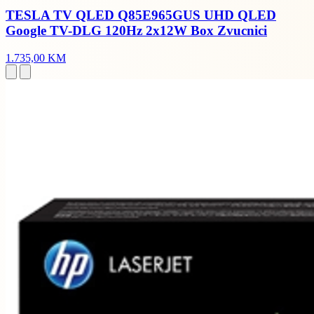
TESLA TV QLED Q85E965GUS UHD QLED
Google TV-DLG 120Hz 2x12W Box Zvucnici
1.735,00 KM