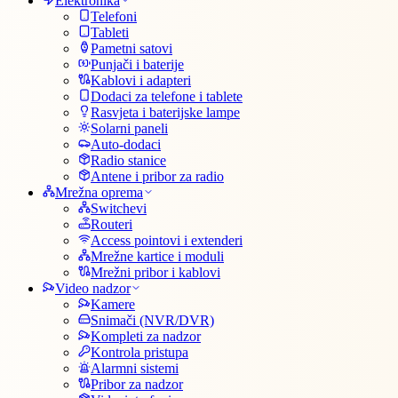
Elektronika
Telefoni
Tableti
Pametni satovi
Punjači i baterije
Kablovi i adapteri
Dodaci za telefone i tablete
Rasvjeta i baterijske lampe
Solarni paneli
Auto-dodaci
Radio stanice
Antene i pribor za radio
Mrežna oprema
Switchevi
Routeri
Access pointovi i extenderi
Mrežne kartice i moduli
Mrežni pribor i kablovi
Video nadzor
Kamere
Snimači (NVR/DVR)
Kompleti za nadzor
Kontrola pristupa
Alarmni sistemi
Pribor za nadzor