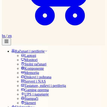
bs
/
en
Računari i periferije
Laptopi
Monitori
Stolni računari
Komponente
Memorija
Diskovi i pohrana
Serveri i NAS
Tastature, miševi i periferija
Gaming oprema
UPS i napajanje
Štampači
Skeneri