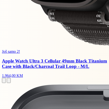
Još samo 2!
Apple Watch Ultra 3 Cellular 49mm Black Titanium
Case with Black/Charcoal Trail Loop - M/L
1.964,00 KM