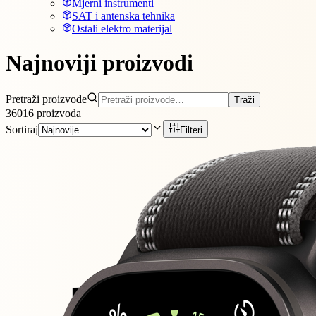
Mjerni instrumenti
SAT i antenska tehnika
Ostali elektro materijal
Najnoviji proizvodi
Pretraži proizvode
Traži
36016
proizvoda
Sortiraj
Filteri