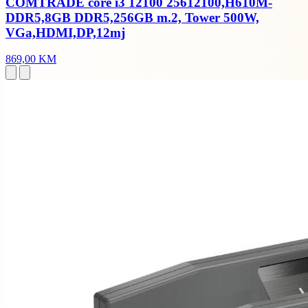
COMTRADE core i3 12100 25612100,H610M-
DDR5,8GB DDR5,256GB m.2, Tower 500W,
VGa,HDMI,DP,12mj
869,00 KM