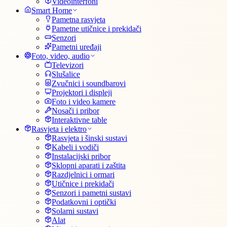
Videointerfoni
Smart Home
Pametna rasvjeta
Pametne utičnice i prekidači
Senzori
Pametni uređaji
Foto, video, audio
Televizori
Slušalice
Zvučnici i soundbarovi
Projektori i displeji
Foto i video kamere
Nosači i pribor
Interaktivne table
Rasvjeta i elektro
Rasvjeta i šinski sustavi
Kabeli i vodiči
Instalacijski pribor
Sklopni aparati i zaštita
Razdjelnici i ormari
Utičnice i prekidači
Senzori i pametni sustavi
Podatkovni i optički
Solarni sustavi
Alat