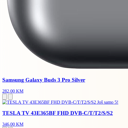
Samsung Galaxy Buds 3 Pro Silver
282,00 KM
Još samo 5!
TESLA TV 43E365BF FHD DVB-C/T/T2/S/S2
346,00 KM