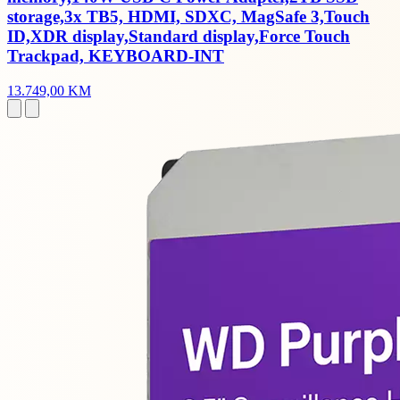
storage,3x TB5, HDMI, SDXC, MagSafe 3,Touch
ID,XDR display,Standard display,Force Touch
Trackpad, KEYBOARD-INT
13.749,00 KM