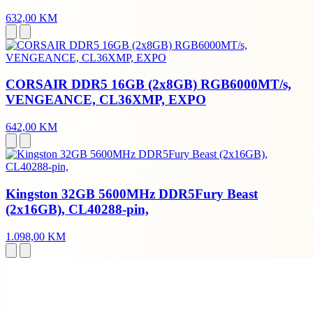
632,00 KM
CORSAIR DDR5 16GB (2x8GB) RGB6000MT/s,
VENGEANCE, CL36XMP, EXPO
642,00 KM
Kingston 32GB 5600MHz DDR5Fury Beast
(2x16GB), CL40288-pin,
1.098,00 KM