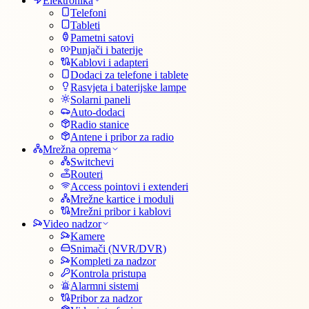
Elektronika
Telefoni
Tableti
Pametni satovi
Punjači i baterije
Kablovi i adapteri
Dodaci za telefone i tablete
Rasvjeta i baterijske lampe
Solarni paneli
Auto-dodaci
Radio stanice
Antene i pribor za radio
Mrežna oprema
Switchevi
Routeri
Access pointovi i extenderi
Mrežne kartice i moduli
Mrežni pribor i kablovi
Video nadzor
Kamere
Snimači (NVR/DVR)
Kompleti za nadzor
Kontrola pristupa
Alarmni sistemi
Pribor za nadzor