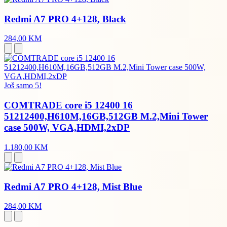
Redmi A7 PRO 4+128, Black
284,00 KM
Još samo 5!
COMTRADE core i5 12400 16
51212400,H610M,16GB,512GB M.2,Mini Tower
case 500W, VGA,HDMI,2xDP
1.180,00 KM
Redmi A7 PRO 4+128, Mist Blue
284,00 KM