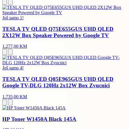
Još samo 1!
TESLA TV QLED Q75E655GUS UHD QLED
2X12W Box Speaker Powered by Google TV
1.277,00 KM
Još samo 4!
TESLA TV QLED Q85E965GUS UHD QLED
Google TV-DLG 120Hz 2x12W Box Zvucnici
1.735,00 KM
HP Toner W1450A Black 145A