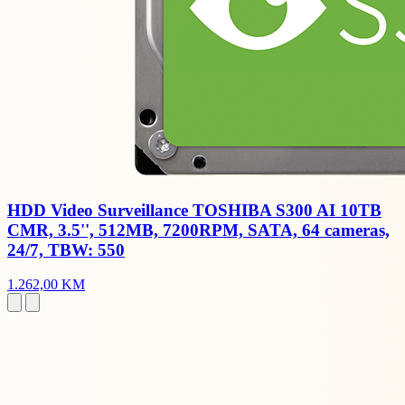
HDD Video Surveillance TOSHIBA S300 AI 10TB
CMR, 3.5'', 512MB, 7200RPM, SATA, 64 cameras,
24/7, TBW: 550
1.262,00 KM