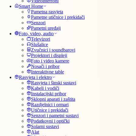
Videointerfoni
Smart Home
Pametna rasvjeta
Pametne utičnice i prekidači
Senzori
Pametni uređaji
Foto, video, audio
Televizori
Slušalice
Zvučnici i soundbarovi
Projektori i displeji
Foto i video kamere
Nosači i pribor
Interaktivne table
Rasvjeta i elektro
Rasvjeta i šinski sustavi
Kabeli i vodiči
Instalacijski pribor
Sklopni aparati i zaštita
Razdjelnici i ormari
Utičnice i prekidači
Senzori i pametni sustavi
Podatkovni i optički
Solarni sustavi
Alat