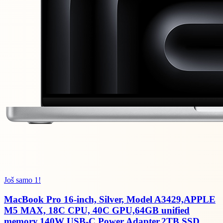
Još samo 1!
MacBook Pro 16-inch, Silver, Model A3429,APPLE
M5 MAX, 18C CPU, 40C GPU,64GB unified
memory,140W USB-C Power Adapter,2TB SSD