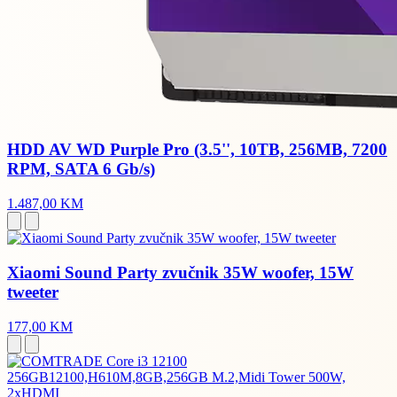
HDD AV WD Purple Pro (3.5'', 10TB, 256MB, 7200
RPM, SATA 6 Gb/s)
1.487,00 KM
Xiaomi Sound Party zvučnik 35W woofer, 15W
tweeter
177,00 KM