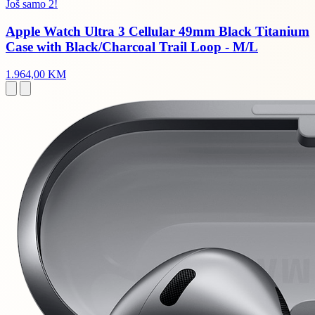
Još samo 2!
Apple Watch Ultra 3 Cellular 49mm Black Titanium
Case with Black/Charcoal Trail Loop - M/L
1.964,00 KM