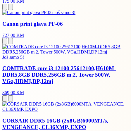
175,00 KM
Još samo 3!
Canon print glava PF-06
727,00 KM
Još samo 5!
COMTRADE core i3 12100 25612100,H610M-
DDR5,8GB DDR5,256GB m.2, Tower 500W,
VGa,HDMI,DP,12mj
869,00 KM
CORSAIR DDR5 16GB (2x8GB)6000MT/s,
VENGEANCE, CL36XMP, EXPO