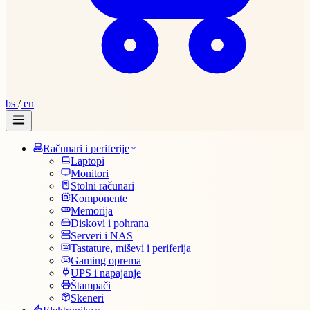
bs
/
en
Računari i periferije
Laptopi
Monitori
Stolni računari
Komponente
Memorija
Diskovi i pohrana
Serveri i NAS
Tastature, miševi i periferija
Gaming oprema
UPS i napajanje
Štampači
Skeneri