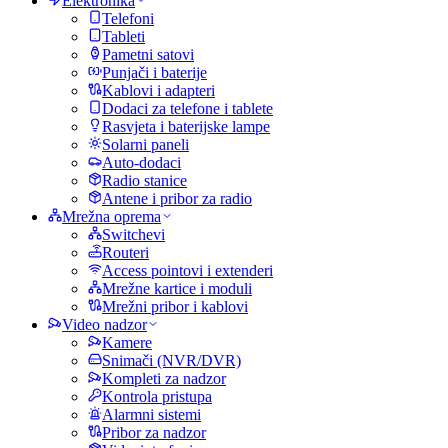
Elektronika
Telefoni
Tableti
Pametni satovi
Punjači i baterije
Kablovi i adapteri
Dodaci za telefone i tablete
Rasvjeta i baterijske lampe
Solarni paneli
Auto-dodaci
Radio stanice
Antene i pribor za radio
Mrežna oprema
Switchevi
Routeri
Access pointovi i extenderi
Mrežne kartice i moduli
Mrežni pribor i kablovi
Video nadzor
Kamere
Snimači (NVR/DVR)
Kompleti za nadzor
Kontrola pristupa
Alarmni sistemi
Pribor za nadzor