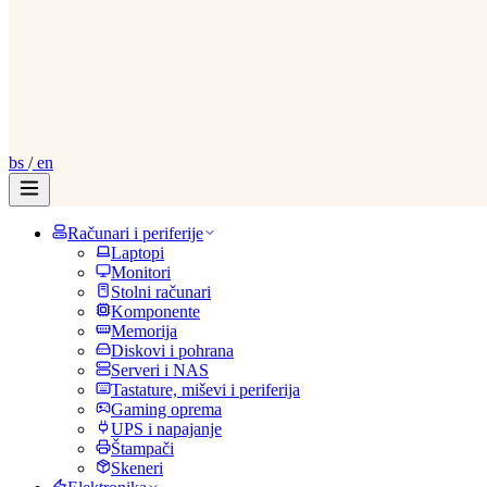
bs
/
en
Računari i periferije
Laptopi
Monitori
Stolni računari
Komponente
Memorija
Diskovi i pohrana
Serveri i NAS
Tastature, miševi i periferija
Gaming oprema
UPS i napajanje
Štampači
Skeneri