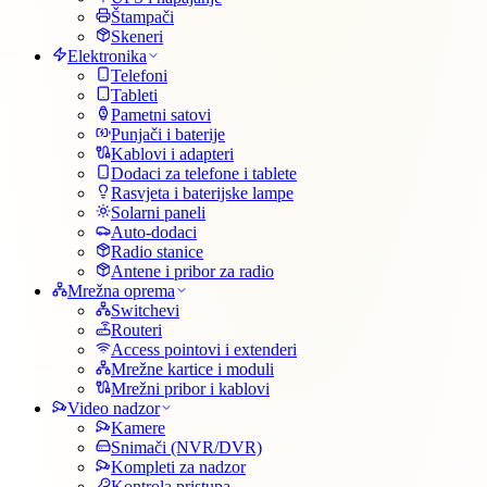
Štampači
Skeneri
Elektronika
Telefoni
Tableti
Pametni satovi
Punjači i baterije
Kablovi i adapteri
Dodaci za telefone i tablete
Rasvjeta i baterijske lampe
Solarni paneli
Auto-dodaci
Radio stanice
Antene i pribor za radio
Mrežna oprema
Switchevi
Routeri
Access pointovi i extenderi
Mrežne kartice i moduli
Mrežni pribor i kablovi
Video nadzor
Kamere
Snimači (NVR/DVR)
Kompleti za nadzor
Kontrola pristupa