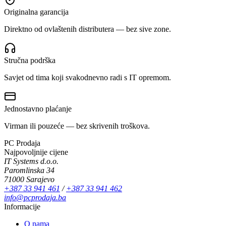
Originalna garancija
Direktno od ovlaštenih distributera — bez sive zone.
Stručna podrška
Savjet od tima koji svakodnevno radi s IT opremom.
Jednostavno plaćanje
Virman ili pouzeće — bez skrivenih troškova.
PC Prodaja
Najpovoljnije cijene
IT Systems d.o.o.
Paromlinska 34
71000 Sarajevo
+387 33 941 461
/
+387 33 941 462
info@pcprodaja.ba
Informacije
O nama