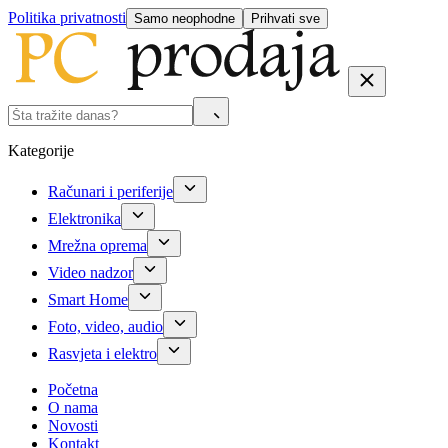
Politika privatnosti
Samo neophodne
Prihvati sve
Kategorije
Računari i periferije
Elektronika
Mrežna oprema
Video nadzor
Smart Home
Foto, video, audio
Rasvjeta i elektro
Početna
O nama
Novosti
Kontakt