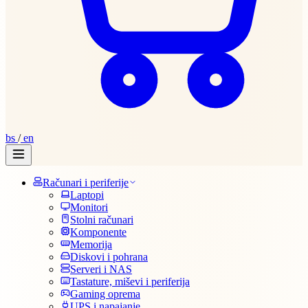
bs
/
en
Računari i periferije
Laptopi
Monitori
Stolni računari
Komponente
Memorija
Diskovi i pohrana
Serveri i NAS
Tastature, miševi i periferija
Gaming oprema
UPS i napajanje