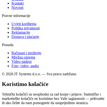
Kontakt
Novosti
Pravne informacije
Uvjeti korištenja
Politika privatnosti
Reklamacije
Dostava i plaćanje
Ponuda
Računari i periferije
Mrežna oprema
Video nadzor
Foto, video, audio
© 2026 IT Systems d.o.o. — Sva prava zadržana.
Koristimo kolačiće
Tehnički kolačići su neophodni za rad korpe i prijave. Statističke i
marketinške kolačiće ne koristimo bez Vaše saglasnosti — prihvatite
ih ako želite da nam pomognete da unaprijedimo stranicu.