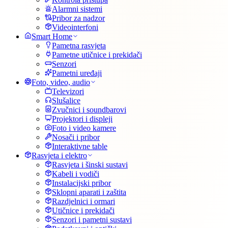
Alarmni sistemi
Pribor za nadzor
Videointerfoni
Smart Home
Pametna rasvjeta
Pametne utičnice i prekidači
Senzori
Pametni uređaji
Foto, video, audio
Televizori
Slušalice
Zvučnici i soundbarovi
Projektori i displeji
Foto i video kamere
Nosači i pribor
Interaktivne table
Rasvjeta i elektro
Rasvjeta i šinski sustavi
Kabeli i vodiči
Instalacijski pribor
Sklopni aparati i zaštita
Razdjelnici i ormari
Utičnice i prekidači
Senzori i pametni sustavi