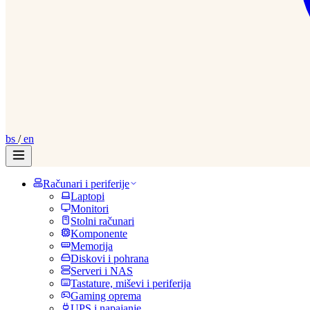
bs
/
en
Računari i periferije
Laptopi
Monitori
Stolni računari
Komponente
Memorija
Diskovi i pohrana
Serveri i NAS
Tastature, miševi i periferija
Gaming oprema
UPS i napajanje