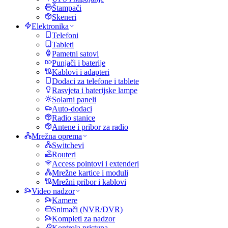
Štampači
Skeneri
Elektronika
Telefoni
Tableti
Pametni satovi
Punjači i baterije
Kablovi i adapteri
Dodaci za telefone i tablete
Rasvjeta i baterijske lampe
Solarni paneli
Auto-dodaci
Radio stanice
Antene i pribor za radio
Mrežna oprema
Switchevi
Routeri
Access pointovi i extenderi
Mrežne kartice i moduli
Mrežni pribor i kablovi
Video nadzor
Kamere
Snimači (NVR/DVR)
Kompleti za nadzor
Kontrola pristupa