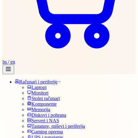
bs
/
en
Računari i periferije
Laptopi
Monitori
Stolni računari
Komponente
Memorija
Diskovi i pohrana
Serveri i NAS
Tastature, miševi i periferija
Gaming oprema
UPS i napajanje