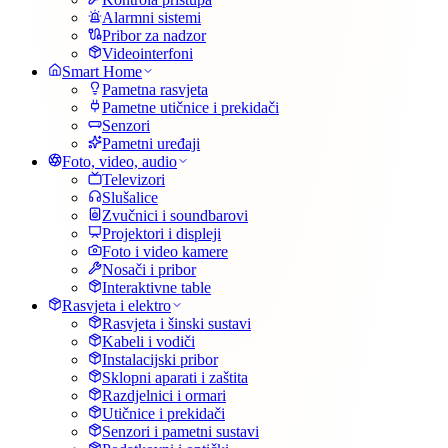
Alarmni sistemi
Pribor za nadzor
Videointerfoni
Smart Home
Pametna rasvjeta
Pametne utičnice i prekidači
Senzori
Pametni uređaji
Foto, video, audio
Televizori
Slušalice
Zvučnici i soundbarovi
Projektori i displeji
Foto i video kamere
Nosači i pribor
Interaktivne table
Rasvjeta i elektro
Rasvjeta i šinski sustavi
Kabeli i vodiči
Instalacijski pribor
Sklopni aparati i zaštita
Razdjelnici i ormari
Utičnice i prekidači
Senzori i pametni sustavi