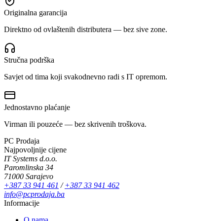
Originalna garancija
Direktno od ovlaštenih distributera — bez sive zone.
Stručna podrška
Savjet od tima koji svakodnevno radi s IT opremom.
Jednostavno plaćanje
Virman ili pouzeće — bez skrivenih troškova.
PC Prodaja
Najpovoljnije cijene
IT Systems d.o.o.
Paromlinska 34
71000 Sarajevo
+387 33 941 461
/
+387 33 941 462
info@pcprodaja.ba
Informacije
O nama