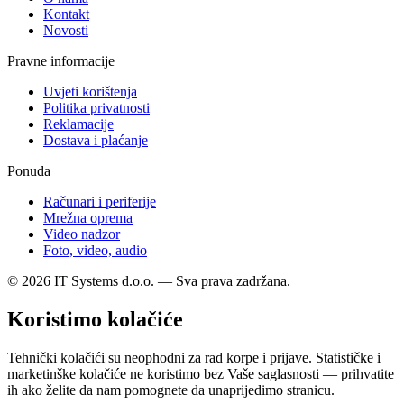
Kontakt
Novosti
Pravne informacije
Uvjeti korištenja
Politika privatnosti
Reklamacije
Dostava i plaćanje
Ponuda
Računari i periferije
Mrežna oprema
Video nadzor
Foto, video, audio
© 2026 IT Systems d.o.o. — Sva prava zadržana.
Koristimo kolačiće
Tehnički kolačići su neophodni za rad korpe i prijave. Statističke i
marketinške kolačiće ne koristimo bez Vaše saglasnosti — prihvatite
ih ako želite da nam pomognete da unaprijedimo stranicu.