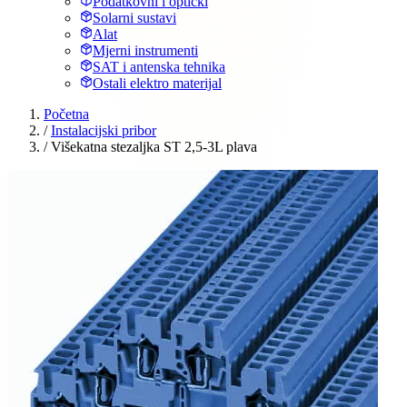
Podatkovni i optički
Solarni sustavi
Alat
Mjerni instrumenti
SAT i antenska tehnika
Ostali elektro materijal
Početna
/
Instalacijski pribor
/
Višekatna stezaljka ST 2,5-3L plava