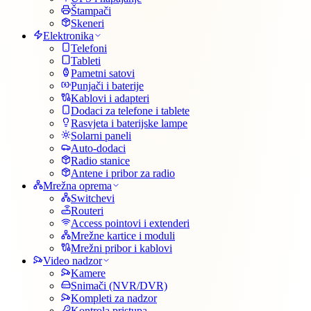
Štampači
Skeneri
Elektronika
Telefoni
Tableti
Pametni satovi
Punjači i baterije
Kablovi i adapteri
Dodaci za telefone i tablete
Rasvjeta i baterijske lampe
Solarni paneli
Auto-dodaci
Radio stanice
Antene i pribor za radio
Mrežna oprema
Switchevi
Routeri
Access pointovi i extenderi
Mrežne kartice i moduli
Mrežni pribor i kablovi
Video nadzor
Kamere
Snimači (NVR/DVR)
Kompleti za nadzor
Kontrola pristupa