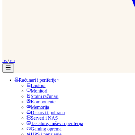
bs
/
en
Računari i periferije
Laptopi
Monitori
Stolni računari
Komponente
Memorija
Diskovi i pohrana
Serveri i NAS
Tastature, miševi i periferija
Gaming oprema
UPS i napajanje