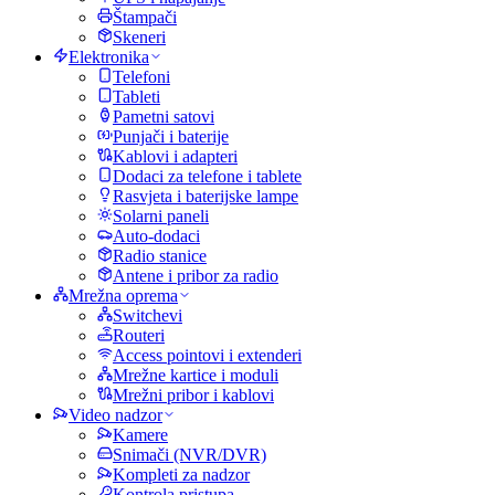
Štampači
Skeneri
Elektronika
Telefoni
Tableti
Pametni satovi
Punjači i baterije
Kablovi i adapteri
Dodaci za telefone i tablete
Rasvjeta i baterijske lampe
Solarni paneli
Auto-dodaci
Radio stanice
Antene i pribor za radio
Mrežna oprema
Switchevi
Routeri
Access pointovi i extenderi
Mrežne kartice i moduli
Mrežni pribor i kablovi
Video nadzor
Kamere
Snimači (NVR/DVR)
Kompleti za nadzor
Kontrola pristupa