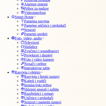
Alarmni sistemi
Pribor za nadzor
Videointerfoni
Smart Home
Pametna rasvjeta
Pametne utičnice i prekidači
Senzori
Pametni uređaji
Foto, video, audio
Televizori
Slušalice
Zvučnici i soundbarovi
Projektori i displeji
Foto i video kamere
Nosači i pribor
Interaktivne table
Rasvjeta i elektro
Rasvjeta i šinski sustavi
Kabeli i vodiči
Instalacijski pribor
Sklopni aparati i zaštita
Razdjelnici i ormari
Utičnice i prekidači
Senzori i pametni sustavi