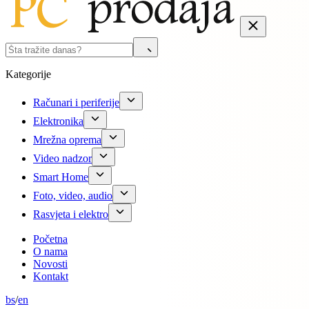
Kategorije
Računari i periferije
Elektronika
Mrežna oprema
Video nadzor
Smart Home
Foto, video, audio
Rasvjeta i elektro
Početna
O nama
Novosti
Kontakt
bs
/
en