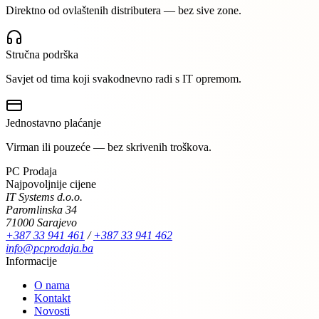
Direktno od ovlaštenih distributera — bez sive zone.
Stručna podrška
Savjet od tima koji svakodnevno radi s IT opremom.
Jednostavno plaćanje
Virman ili pouzeće — bez skrivenih troškova.
PC Prodaja
Najpovoljnije cijene
IT Systems d.o.o.
Paromlinska 34
71000 Sarajevo
+387 33 941 461
/
+387 33 941 462
info@pcprodaja.ba
Informacije
O nama
Kontakt
Novosti