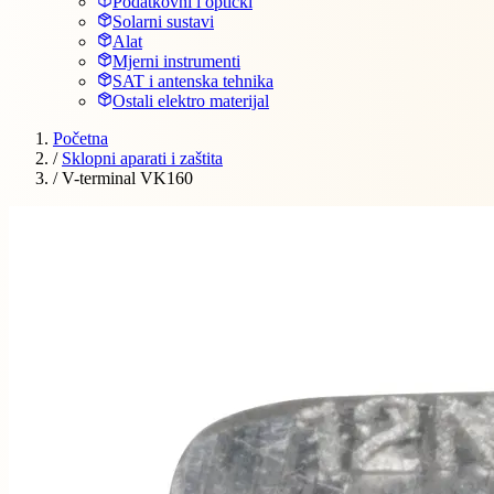
Podatkovni i optički
Solarni sustavi
Alat
Mjerni instrumenti
SAT i antenska tehnika
Ostali elektro materijal
Početna
/
Sklopni aparati i zaštita
/
V-terminal VK160