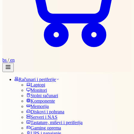
bs
/
en
Računari i periferije
Laptopi
Monitori
Stolni računari
Komponente
Memorija
Diskovi i pohrana
Serveri i NAS
Tastature, miševi i periferija
Gaming oprema
UPS i napajanje