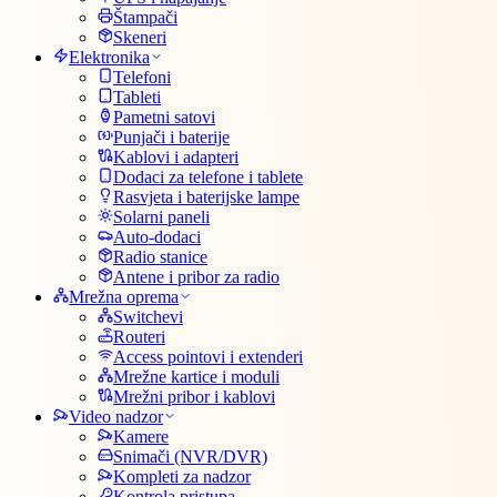
Štampači
Skeneri
Elektronika
Telefoni
Tableti
Pametni satovi
Punjači i baterije
Kablovi i adapteri
Dodaci za telefone i tablete
Rasvjeta i baterijske lampe
Solarni paneli
Auto-dodaci
Radio stanice
Antene i pribor za radio
Mrežna oprema
Switchevi
Routeri
Access pointovi i extenderi
Mrežne kartice i moduli
Mrežni pribor i kablovi
Video nadzor
Kamere
Snimači (NVR/DVR)
Kompleti za nadzor
Kontrola pristupa