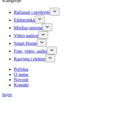
Kategorije
Računari i periferije
Elektronika
Mrežna oprema
Video nadzor
Smart Home
Foto, video, audio
Rasvjeta i elektro
Početna
O nama
Novosti
Kontakt
bs
/
en