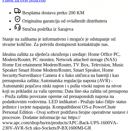
Besplatna dostava preko 200 KM
Originalna garancija od ovlaštenih distributera
Stručna podrška iz Sarajeva
Stanje na zalihama je informativno i moguće je odstupanje od
stvarne količine. Za potvrdu dostupnosti kontaktirajte nas.
Idealna zaštita za sljedeća okruženja i uređaje: Home Office PC,
Modem/Router, PC monitor, Network attached storage (NAS)
Home Ent ertainment Modem/Router, TV Box, Television, Music
Speaker Smart Home Modem/Router, Smart Speaker, Home
Security/Surveillance Camera 4 x šuko utičnica na bateriji i kao
prenaponska zaštita; Automatska regulacija napona (AVR) -
Automatski pojačava niski napon i s pušta visoki napon na nivoe
koji su prikladni za vašu opremu; Data line-ska zaštita od prenapona
- Pruža zaštitu povezane opreme od prenaponskih napona na
podatkovnim vodovima. LED indikatori - Pružaju lako čitljiv status
jedinice i uvjete napajanja. Kompatibilnost OS-a PowerChute
Personal Edition - Ovaj softver podržava brojne operativne sustave i
procesore. Dodatne informacije na: https://
www.apc.com/shop/ba/en/products/APC-Back-UPS-1600VA-
230V-AVR-Sch uko-Sockets/P-BX1600MI-GR