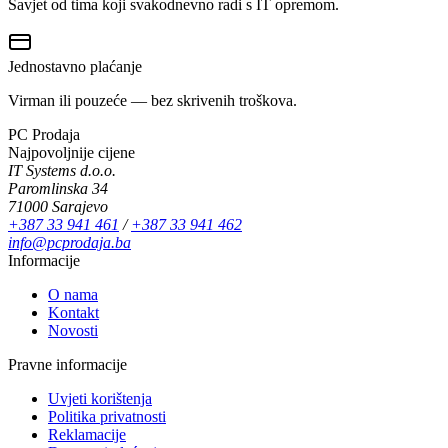
Savjet od tima koji svakodnevno radi s IT opremom.
Jednostavno plaćanje
Virman ili pouzeće — bez skrivenih troškova.
PC Prodaja
Najpovoljnije cijene
IT Systems d.o.o.
Paromlinska 34
71000 Sarajevo
+387 33 941 461
/
+387 33 941 462
info@pcprodaja.ba
Informacije
O nama
Kontakt
Novosti
Pravne informacije
Uvjeti korištenja
Politika privatnosti
Reklamacije