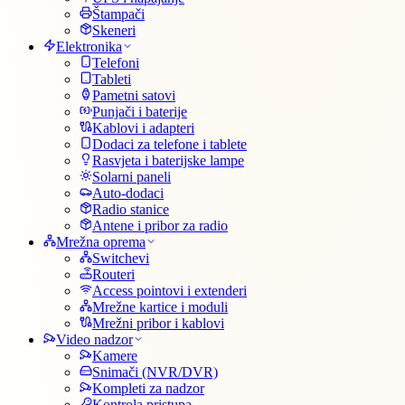
Štampači
Skeneri
Elektronika
Telefoni
Tableti
Pametni satovi
Punjači i baterije
Kablovi i adapteri
Dodaci za telefone i tablete
Rasvjeta i baterijske lampe
Solarni paneli
Auto-dodaci
Radio stanice
Antene i pribor za radio
Mrežna oprema
Switchevi
Routeri
Access pointovi i extenderi
Mrežne kartice i moduli
Mrežni pribor i kablovi
Video nadzor
Kamere
Snimači (NVR/DVR)
Kompleti za nadzor
Kontrola pristupa