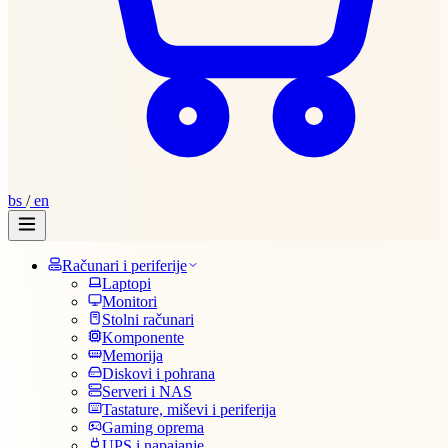
bs
/
en
Računari i periferije
Laptopi
Monitori
Stolni računari
Komponente
Memorija
Diskovi i pohrana
Serveri i NAS
Tastature, miševi i periferija
Gaming oprema
UPS i napajanje