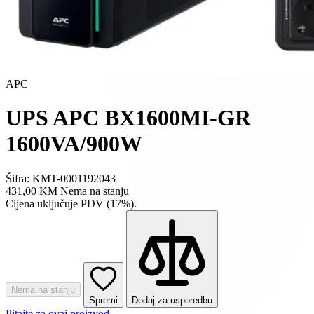
APC
UPS APC BX1600MI-GR
1600VA/900W
Šifra: KMT-0001192043
431,00 KM
Nema na stanju
Cijena uključuje PDV (17%).
Nema na stanju
Spremi
Dodaj za usporedbu
Pitajte za ovaj proizvod