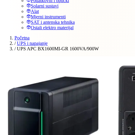
Podatkovni i optički
Solarni sustavi
Alat
Mjerni instrumenti
SAT i antenska tehnika
Ostali elektro materijal
Početna
/
UPS i napajanje
/
UPS APC BX1600MI-GR 1600VA/900W