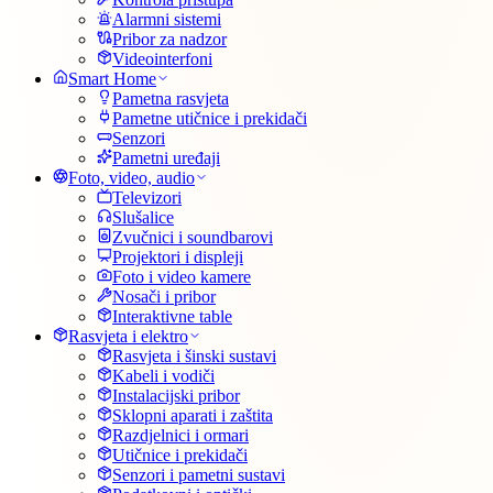
Alarmni sistemi
Pribor za nadzor
Videointerfoni
Smart Home
Pametna rasvjeta
Pametne utičnice i prekidači
Senzori
Pametni uređaji
Foto, video, audio
Televizori
Slušalice
Zvučnici i soundbarovi
Projektori i displeji
Foto i video kamere
Nosači i pribor
Interaktivne table
Rasvjeta i elektro
Rasvjeta i šinski sustavi
Kabeli i vodiči
Instalacijski pribor
Sklopni aparati i zaštita
Razdjelnici i ormari
Utičnice i prekidači
Senzori i pametni sustavi