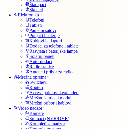
Štampači
Skeneri
Elektronika
Telefoni
Tableti
Pametni satovi
Punjači i baterije
Kablovi i adapteri
Dodaci za telefone i tablete
Rasvjeta i baterijske lampe
Solarni paneli
Auto-dodaci
Radio stanice
Antene i pribor za radio
Mrežna oprema
Switchevi
Routeri
Access pointovi i extenderi
Mrežne kartice i moduli
Mrežni pribor i kablovi
Video nadzor
Kamere
Snimači (NVR/DVR)
Kompleti za nadzor
Kontrola pristupa