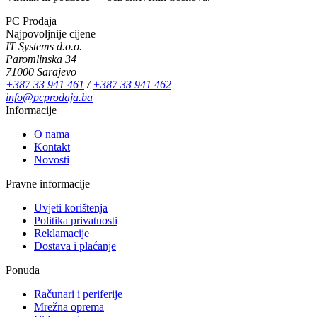
PC Prodaja
Najpovoljnije cijene
IT Systems d.o.o.
Paromlinska 34
71000 Sarajevo
+387 33 941 461
/
+387 33 941 462
info@pcprodaja.ba
Informacije
O nama
Kontakt
Novosti
Pravne informacije
Uvjeti korištenja
Politika privatnosti
Reklamacije
Dostava i plaćanje
Ponuda
Računari i periferije
Mrežna oprema