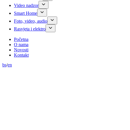
Video nadzor
Smart Home
Foto, video, audio
Rasvjeta i elektro
Početna
O nama
Novosti
Kontakt
bs
/
en