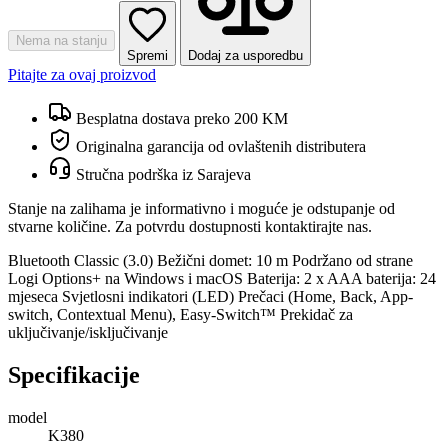
Nema na stanju
Spremi
Dodaj za usporedbu
Pitajte za ovaj proizvod
Besplatna dostava preko 200 KM
Originalna garancija od ovlaštenih distributera
Stručna podrška iz Sarajeva
Stanje na zalihama je informativno i moguće je odstupanje od
stvarne količine. Za potvrdu dostupnosti kontaktirajte nas.
Bluetooth Classic (3.0) Bežični domet: 10 m Podržano od strane
Logi Options+ na Windows i macOS Baterija: 2 x AAA baterija: 24
mjeseca Svjetlosni indikatori (LED) Prečaci (Home, Back, App-
switch, Contextual Menu), Easy-Switch™ Prekidač za
uključivanje/isključivanje
Specifikacije
model
K380