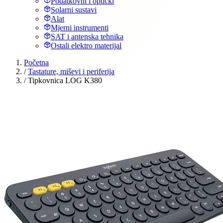
Podatkovni i optički
Solarni sustavi
Alat
Mjerni instrumenti
SAT i antenska tehnika
Ostali elektro materijal
Početna
/
Tastature, miševi i periferija
/
Tipkovnica LOG K380