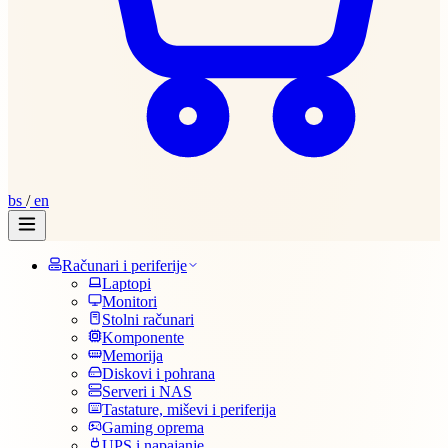
bs
/
en
Računari i periferije
Laptopi
Monitori
Stolni računari
Komponente
Memorija
Diskovi i pohrana
Serveri i NAS
Tastature, miševi i periferija
Gaming oprema
UPS i napajanje