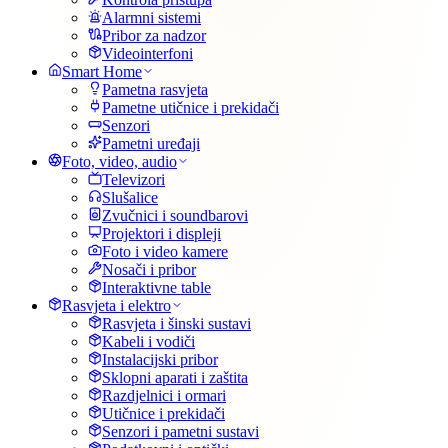
Alarmni sistemi
Pribor za nadzor
Videointerfoni
Smart Home
Pametna rasvjeta
Pametne utičnice i prekidači
Senzori
Pametni uređaji
Foto, video, audio
Televizori
Slušalice
Zvučnici i soundbarovi
Projektori i displeji
Foto i video kamere
Nosači i pribor
Interaktivne table
Rasvjeta i elektro
Rasvjeta i šinski sustavi
Kabeli i vodiči
Instalacijski pribor
Sklopni aparati i zaštita
Razdjelnici i ormari
Utičnice i prekidači
Senzori i pametni sustavi